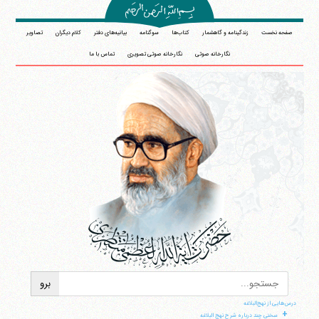
صفحه نخست
زندگینامه و گاهشمار
کتاب‌ها
سوگنامه
بیانیه‌های دفتر
کلام دیگران
تصاویر
نگارخانه صوتی
نگارخانه صوتی تصویری
تماس با ما
درس‌هایی از نهج‌البلاغه
+
سخنی چند درباره شرح نهج البلاغه