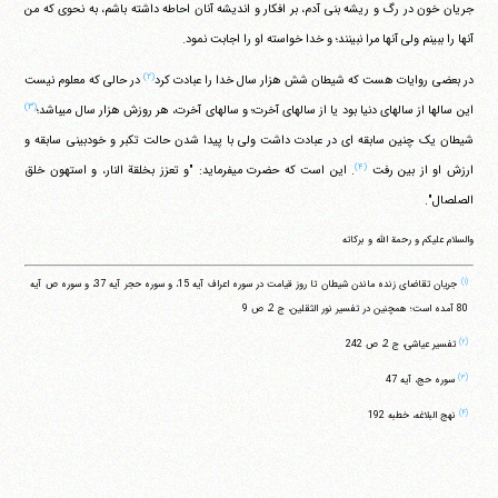
جریان خون در رگ و ریشه بنی آدم، بر افکار و اندیشه آنان احاطه داشته باشم، به نحوی که من
آنها را ببینم ولی آنها مرا نبینند؛ و خدا خواسته او را اجابت نمود.
(۲)
در بعضی روایات هست که شیطان شش هزار سال خدا را عبادت کرد
در حالی که معلوم نیست
(۳)
این سالها از سالهای دنیا بود یا از سالهای آخرت؛ و سالهای آخرت، هر روزش هزار سال می‎باشد؛
شیطان یک چنین سابقه ای در عبادت داشت ولی با پیدا شدن حالت تکبر و خودبینی سابقه و
(۴)
ارزش او از بین رفت
. این است که حضرت می‎فرماید: "و تعزز بخلقة النار، و استهون خلق
الصلصال".
والسلام علیکم و رحمة الله و برکاته
(۱)
جریان تقاضای زنده ماندن شیطان تا روز قیامت در سوره اعراف آیه 15، و سوره حجر آیه 37، و سوره ص آیه
80 آمده است؛ همچنین در تفسیر نور الثقلین، ج 2، ص 9
(۲)
تفسیر عیاشی، ج 2، ص 242
(۳)
سوره حج، آیه 47
(۴)
نهج البلاغه، خطبه 192