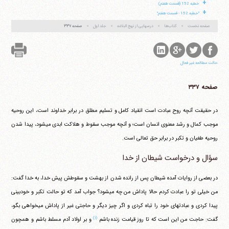
+
خطبه 152 (قسمت هفتم)
+
"خطبه 152 - قسمت هفتم"
صفحه نخست
کتاب‌ها
درسهایی از نهج البلاغه
جلد اول
صفحه ۳۳۷
حالت مطالعه غیر فعال
صفحه ۳۳۷
در حقیقت آنچه روح عبادت است انقیاد کامل و تسلیم مطلق در برابر خداوند است، این روحیه
موجب کمال و رشد معنوی انسان است؛ و آنچه موجب سقوط و هلاکت ابدی می‎شود، پیدا شدن
روحیه طغیان و تکبر در برابر حق تعالی است.
سؤال و درخواست شیطان از خدا
در بعضی از روایات آمده شیطان پس از رانده شدن از بهشت و سقوطش پیش خدا، به خدا گفت:
من خیلی تو را عبادت کردم حالا پاداش من چه می‎شود؟ جواب آمد که تو حالت تکبر و خودبینی
پیدا کردی و عبادتهای خود را تباه کردی و اگر چیز دیگر و حاجتی غیر از پاداش می‎خواهی بگو،
(۱)
گفت: حاجت من این است که تا روز قیامت زنده باشم
و بر اولاد آدم مسلط باشم و همچون