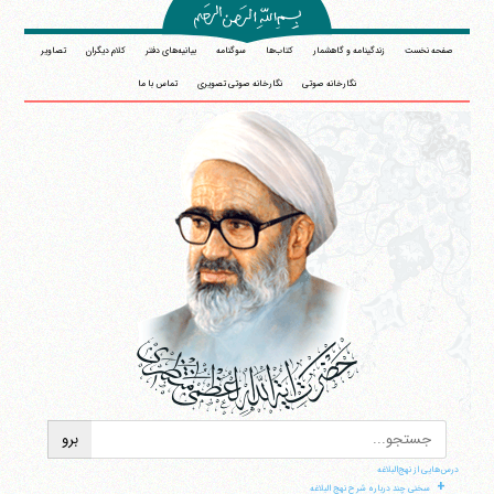
صفحه نخست
زندگینامه و گاهشمار
کتاب‌ها
سوگنامه
بیانیه‌های دفتر
کلام دیگران
تصاویر
نگارخانه صوتی
نگارخانه صوتی تصویری
تماس با ما
درس‌هایی از نهج‌البلاغه
+
سخنی چند درباره شرح نهج البلاغه