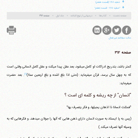
+
خطبه 152 (قسمت هفتم)
+
"خطبه 152 - قسمت هفتم"
صفحه نخست
کتاب‌ها
درسهایی از نهج البلاغه
جلد اول
صفحه ۳۱۲
حالت مطالعه غیر فعال
صفحه ۳۱۲
کمتر باشد، بتدریج ادراکات او کامل می‎شود، بعد عقل پیدا می‎کند؛ و عقل کامل انسانی وقتی است
(۱)
که به چهل سال برسد، قرآن می‎فرماید: (حتی اذا بلغ اشده و بلغ اربعین سنة)
. بعد حضرت
می‎فرماید:
"انسان" از چه ریشه و کلمه ای است ؟
"فمثلث انسانا ذا اذهان یجیلها، و فکر یتصرف بها"
(پس به پا ایستاد به صورت انسان دارای ذهن هایی که آنها را جولان می‎دهد، و فکرهایی که به
وسیله آنها تصرف می‎کند.)