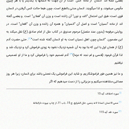
بعضی گفته اند "انسان" از ماده "انس" است از آن جهت که انسانها با یکدیگر یا با هر چیزی
مأنوس می‎شوند، و لذا می‎گویند: انسان مدنی بالطبع است، چون طبعا حالت انس گرفتن در انسان
قوی است؛ طبق این احتمال "الف و نون" آن زائده است و وزن آن "فعلان" است. و بعضی گفته
اند از ماده "نسیان" است و اصل آن "انسیان" و همزه آن زائده و وزن آن "افعان" است، در
روایتی مرفوعه (بدون سند متصل) مرحوم صدوق در کتاب علل از امام صادق (ع) نقل می‎کند به
(۲)
این مضمون: "انسان چون اهل نسیان است به او انسان گفته شده است"
. حتی حضرت آدم
(ع) از همان اول با این که بنا بود به آن شجره نزدیک نشود به زودی فراموش کرد و نزدیک شد و
(۳)
لذا قرآن فرمود: (فنسی و لم نجد له عزما)
آدم تصمیم خود را فراموش کرد و ما از او تصمیمی
نیافتیم.
و ما نیز همین طور فراموشکاریم، و شاید این فراموشی یک نعمتی باشد برای انسان؛ زیرا هر روز
مصائبی مشاهده می‎کنیم و عزیزانی را از دست می‎دهیم که اگر
(۱)
سوره احقاف، آیه 15
(۲)
سمی الانسان انسانا لانه ینسی. علل الشرایع، ج 15، باب 11، از چاپ بیروت دارالبلاغة
(۳)
سوره طه، آیه 115