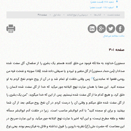
+
خطبه 152 (قسمت هفتم)
+
"خطبه 152 - قسمت هفتم"
صفحه نخست
کتاب‌ها
درسهایی از نهج البلاغه
جلد اول
صفحه ۳۰۱
حالت مطالعه غیر فعال
صفحه ۳۰۱
مسنون) خداوند به ملائکه فرمود من خلق کننده هستم یک بشری را از صلصال، گل سفت شده
صدادار؛ (من حماء مسنون) از گل متغیر و تیره و یا صیقلی داده شده. (فاذا سویته و نفخت فیه من
(۱)
روحی فقعوا له ساجدین)
پس وقتی خلقت او تمام شد و در آن از روح خودم نفخ کردم به او
سجده کنید. این معنا با همان عبارت نهج البلاغه جور می‎آید که خدا از گل سفت شده انسان را
خلق کرد، و هیچ کدام ما از گل سفت شده نیستیم، پس از این که خدا می‎گوید: "من یک بشری را
از گل سفت شده خلق می‎کنم و وقتی آن را درست کردم در آن نفخ روح می‎کنم، بعد از آن شما
بیفتید و برای او سجده کنید" با آدم ابوالبشر مناسب است، زیرا در خلقت آدم ابوالبشر مسأله
نطفه و علقه مطرح نیست؛ و این آیه اخیر با عبارت نهج البلاغه جور می‎آید، و این عبارت صریح در
این معناست که حضرت علی (ع) نظریه داروین را قبول نداشته و قائل به فیکزیسم بوده، یعنی نوع