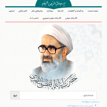
صفحه نخست
زندگینامه و گاهشمار
کتاب‌ها
سوگنامه
بیانیه‌های دفتر
کلام دیگران
تصاویر
نگارخانه صوتی
نگارخانه صوتی تصویری
تماس با ما
درس‌هایی از نهج‌البلاغه
+
سخنی چند درباره شرح نهج البلاغه