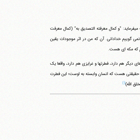
بنابراین تصدیق به خدا بالاتر از این است که من بدانم خدایی هست. پس این که حضرت می‎فرماید: "و کمال معرفته التصدیق به" (کمال معرفت
فتن خداوند است، و لذا می‎گوییم خداشناسی، و نمی گوییم خدادانی. آن که من در اثر موجودات یقین
ای دیگر هم دارد، فطرتها و غرایزی هم دارد، واقعا یک
را می‎یابد، خودش چیزی ندارد و یک حقیقتی هست که انسان وابسته به اوست؛ این فطرت
(۱)