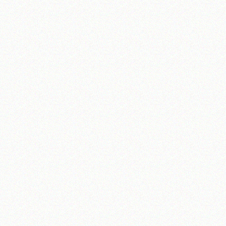
تلفن 37740011-25-98+ تا 14
فکس
37740015-25-98+