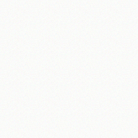
آیت‌الله منتظری
وب سایت رسمی آیت‌الله منتظری
یران
،
قم
،
میدان مصلّی، بلوار شهید محمّد منتظری، كوچه شماره ٨
کد پستی: 3713744381