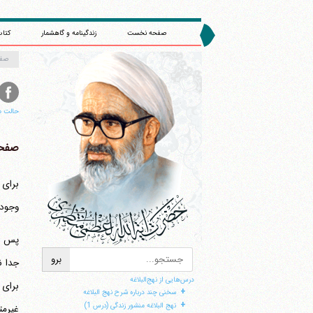
صفحه نخست
زندگینامه و گاهشمار
کتاب
صف
حالت م
صفحه 
برای
وجود 
پس هس
درس‌هایی از نهج‌البلاغه
+
سخنی چند درباره شرح نهج البلاغه
+
نهج البلاغه منشور زندگی (درس 1)
غیرمت