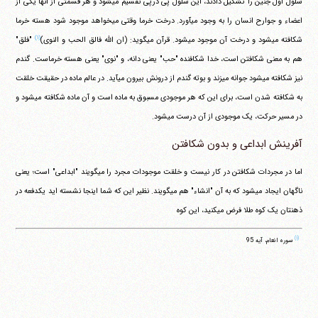
سلول اول جنین را تشکیل دادند، این سلول پی درپی تقسیم می‎شود و هر قسمتی از آنها یکی از
اعضاء و جوارح انسان را به وجود می‎آورد. درخت خرما وقتی می‎خواهد موجود شود هسته خرما
(۱)
شکافته می‎شود و درخت آن موجود می‎شود. قرآن می‎گوید: (ان الله فالق الحب و النوی)
"فلق"
هم به معنی شکافتن است، خدا شکافنده "حب" یعنی دانه، و "نوی" یعنی هسته خرماست. گندم
نیز شکافته می‎شود جوانه می‎زند و بوته گندم از درونش بیرون می‎آید. در عالم ماده در حقیقت خلقت
به شکافته شدن است، برای این که هر موجودی مسبوق به ماده است و آن ماده شکافته می‎شود و
در مسیر حرکت، یک موجودی از آن درست می‎شود.
آفرینش ابداعی و بدون شکافتن
اما در مجردات شکافتن در کار نیست و خلقت موجودات مجرد را می‎گویند "ابداعی" است؛ یعنی
ناگهان ایجاد می‎شود که به آن "انشاء" هم می‎گویند. نظیر این که شما اینجا نشسته اید یکدفعه در
ذهنتان یک کوه طلا فرض می‎کنید، این کوه
(۱)
سوره انعام، آیه 95