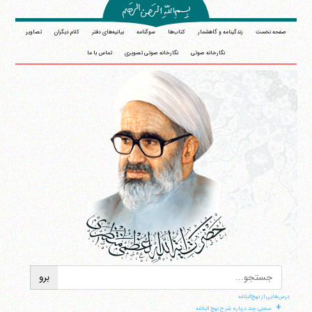
صفحه نخست
زندگینامه و گاهشمار
کتاب‌ها
سوگنامه
بیانیه‌های دفتر
کلام دیگران
تصاویر
نگارخانه صوتی
نگارخانه صوتی تصویری
تماس با ما
درس‌هایی از نهج‌البلاغه
+
سخنی چند درباره شرح نهج البلاغه