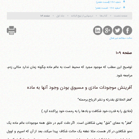
+
خطبه 152 (قسمت هفتم)
+
"خطبه 152 - قسمت هفتم"
صفحه نخست
کتاب‌ها
درسهایی از نهج البلاغه
جلد اول
صفحه ۱۰۹
حالت مطالعه غیر فعال
صفحه ۱۰۹
توضیح این مطلب که موجود مجرد که محیط است به عالم ماده چگونه زمان ندارد مثالی زدم،
مراجعه شود.
آفرینش موجودات مادی و مسبوق بودن وجود آنها به ماده
"فطر الخلائق بقدرته و نشر الریاح برحمته"
(خلایق را به قدرت خود شکافت و بادها را به رحمت خود پراکنده کرد.)
"فطر" به معنای "شق" یعنی شکافتن است. اگر دقت کنیم در خلق همه موجودات عالم ماده یک
نحو شکافتن در کار هست، مثلا نطفه یک حالت شکاف پیدا می‎کند، بعد از آن که اسپرم و اوول