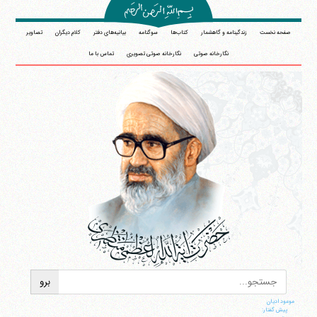
صفحه نخست
زندگینامه و گاهشمار
کتاب‌ها
سوگنامه
بیانیه‌های دفتر
کلام دیگران
تصاویر
نگارخانه صوتی
نگارخانه صوتی تصویری
تماس با ما
موعود ادیان
پیش گفتار: