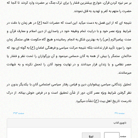
بر سر نیزه کردن قرآن، خوارج بیشترین فشار را برای ترک جنگ بر حضرت وارد کردند تا آنجا که
حضرت را متهم به کفر و تهدید به قتل نمودند.
نتیجه ای که از این فصل به دست می‎آید این است که حضرات ائمه (ع) در هر زمان با دقت در
شرایط ویژه عصر خود و با درایت تمام وظیفه خود در پاسداری از دین اسلام و معارف قرآن و
سنت پیامبراکرم (ص) را به بهترین شکل به انجام رسانیده و هیچ گاه حکومت های ستمگر زمان
خود را مورد تأیید قرار ندادند؛ بلکه نتیجه حرکت سیاسی و فرهنگی امامان (ع) به گونه ای بود که
حاکمان ستمگر را بیش از همه به آنان حساس می‎نمود و آن بزرگواران را تحت نظر و فشار یا
حصر نظامی و یا زندان قرار می‎دادند و در نهایت وجود آنان را تحمل نکرده و به شهادت
می‎رساندند.
تحلیل زندگانی سیاسی پیشوایان دین و قیاس رفتار سیاسی اجتماعی آنان با یکدیگر بدون در
نظر گرفتن شرایط ویژه عصر آنان، دور از شأن تحقیق است و در فرض خوش بینانه، از درک
نادرست تاریخ اهل بیت (ع) نشأت می‎گیرد.
صفحه ۳۹۱
صفحه ۳۹۳
ناوبری کتاب
صفحه