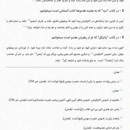
شود، و دین خدا یک دین شود و دین خدا زنده گردد و نام او "قائم" و "خداشناس" باشد".
2 -
در کتاب "دید" که به عقیده هندوها کتاب آسمانی است می‎خوانیم:
(۲)
"پس از خرابی دنیا پادشاهی در آخرالزمان پیدا شود که پیشوای خلایق باشد و نام او "منصور"
باشد و تمام عالم را
(۳)
بگیرد و به دین خود درآورد، و همه کس را از مؤمن و کافر بشناسد و هر چه از خدا خواهد برآید".
3 -
در کتاب "پاتیکل" که او از رهبران هندو است می‎خوانیم:
"چون مدت روز تمام شود دنیای کهنه نو شود و زنده گردد و صاحب ملک تازه پیدا شود. از فرزندان دو پیشوای
(۵)
(۴)
جهان: یکی ناموس آخرالزمان
و دیگری صدیق اکبر یعنی وصی بزرگتر وی که "یشن"
نام دارد. و نام آن صاحب
(۷)
(۶)
ملک تازه "راهنما"
است. به حق پادشاه شود و خلیفه "رام"
باشد
(۱)
همان.
(۲)
در برخی روایات، منصور را یکی از اسماء حضرت مهدی (عج) خوانده اند. (همان، ص 134).
(۳)
همان.
(۴)
مقصود از ناموس آخرالزمان، ناموس اعظم آیین الهی، آخرین پیامبر حضرت محمد(ص) است.(همان، ص 134).
(۵)
یشن نام هندی علی بن ابی طالب (ع) است. (همان).
(۶)
راهنما یکی از نامهای حضرت مهدی (عج) است. (همان).
(۷)
رام نام خدای هندوهاست. (همان).