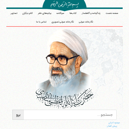
صفحه نخست
زندگینامه و گاهشمار
کتاب‌ها
سوگنامه
بیانیه‌های دفتر
کلام دیگران
تصاویر
نگارخانه صوتی
نگارخانه صوتی تصویری
تماس با ما
موعود ادیان
پیش گفتار: