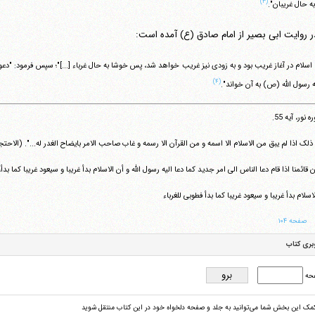
(۳)
ه حال غریبان".
ر روایت ابی بصیر از امام صادق (ع) آمده است:
(۴)
ه رسول الله (ص) به آن خواند".
تلفن 37740011-25-98+ تا 14
 نور، آیه 55.
فکس
37740015-25-98+
لک اذا لم یبق من الاسلام الا اسمه و من القرآن الا رسمه و غاب صاحب الامر بایضاح الغدر له...". (الاحتجاج، ج 1، ص 382؛ و تفسیر نورالثقلین، ج 3،
 قائمنا اذا قام دعا الناس الی امر جدید کما دعا الیه رسول الله و أن الاسلام بدأ غریبا و سیعود غریبا کما بدأ، فط
اسلام بدأ غریبا و سیعود غریبا کما بدأ فطوبی للغرباء
صفحه ۱۰۴
بری کتاب
حه
کمک این بخش شما می‌توانید به جلد و صفحه دلخواه خود در این کتاب منتقل شوید