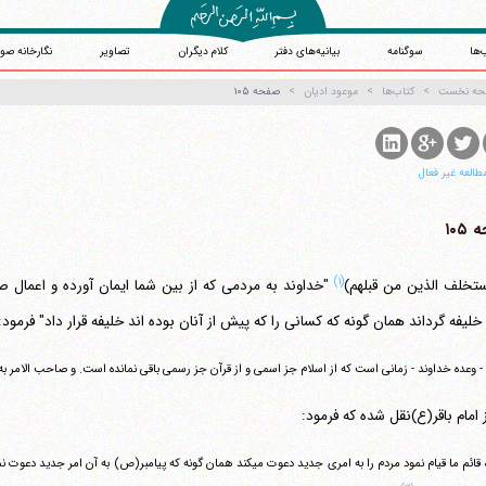
‌ها
سوگنامه
بیانیه‌های دفتر
کلام دیگران
تصاویر
نگارخانه صو
حه نخست
کتاب‌ها
موعود ادیان
صفحه ۱۰۵
طالعه غیر فعال
۱۰۵
(۱)
ستخلف الذین من قبلهم)
آیت‌الله منتظری
خلیفه گرداند همان گونه که کسانی را که پیش از آنان بوده اند خلیفه قرار داد" فرمود:
وب سایت رسمی آیت‌الله منتظری
یران
،
قم
،
میدان مصلّی، بلوار شهید محمّد منتظری، كوچه شماره ٨
کد پستی: 3713744381
 - وعده خداوند - زمانی است که از اسلام جز اسمی و از قرآن جز رسمی باقی نمانده است. و صاحب الامر 
ز امام باقر(ع)نقل شده که فرمود:
"هرگاه قائم ما قیام نمود مردم را به امری جدید دعوت می‎کند همان گونه که پی