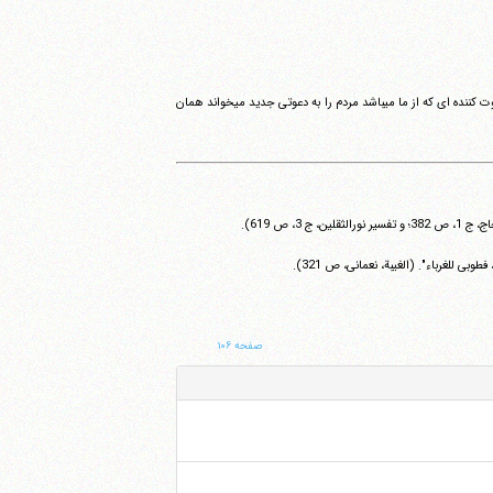
"همانا اسلام در آغاز غریب بود و به زودی نیز غریب خواهد شد، پس خوشا به حال غرباء [...]"؛ سپس فرمود: "دعوت کننده ای که از ما می‎باشد مردم را به دعوتی جدید می‎خواند همان
 ص 619).
وبی للغرباء". (الغیبة، نعمانی، ص 321).
صفحه ۱۰۶