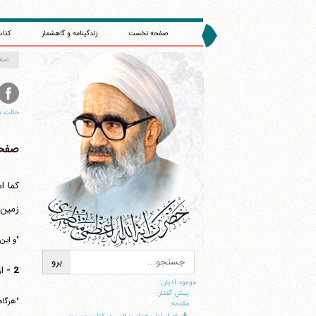
صفحه نخست
زندگینامه و گاهشمار
کتاب
صف
حالت م
صفحه 
کما ا
زمین 
ا
"و این
2 -
ا
موعود ادیان
پیش گفتار:
مقدمه:
+