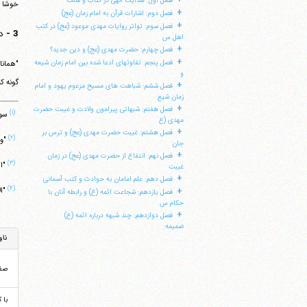
فصل اول: هدایت الهی در کتاب و سنت
خوشا ب
+
فصل دوم: اشارات قرآن به امام زمان (عج)
+
فصل سوم: تواتر روایات مهدی موعود (عج) در کتب
3 -
د
اهل س
+
فصل چهارم: حضرت مهدی (عج) و دین جدید؟
+
فصل پنجم: تفاوتهای ادعا شده بین امام زمان شیعه
و
گونه ک
+
فصل ششم: شباهت های مسیح مزعوم یهود و امام
زمان شیع
+
فصل هفتم: شبهاتی پیرامون ولادت و غیبت حضرت
(۱)
سوره
مهدی (ع
+
فصل هشتم: غیبت حضرت مهدی (عج) و ترس بر
(۲)
"و ذ
جان
+
فصل نهم: انتفاع از حضرت مهدی (عج) در زمان
(۳)
"ان
غیبت
+
فصل دهم: علم امامان به حوادث و کتب آسمانی
(۴)
+
"ال
فصل یازدهم: شجاعت ائمه (ع) و رابطه آنان با
حکام س
+
فصل دوازدهم: چند شبهه درباره ائمه (ع)
ضمیمه:
ناو
صف
با 