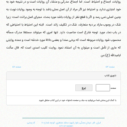
روایات، اجماع و احتیاط است. اما اجماع، مدرکی و منشاء آن روایات است و در نتیجه خود به
خود اعتباری ندارد، و احتیاط نیز اگر مراد از آن اصل عملی باشد با توجه به وجود روایات نوبت به
چنین اصلی نمی رسد و اگر با قطع نظر از روایات باشد مورد بحث، مجرای اصل برائت است؛ زیرا
شک در وجوب مازاد بر دیه متعارف، شک در تکلیف زائد است. البته این احتیاط با احتیاطی که
در باب دماء مورد توجه شارع است مناسبت دارد. تنها امری که می‎تواند مستقلا مدرک مسأله
محسوب شود روایات مربوطه است که برخی سندا و بعضی دلالة مورد خدشه است و عمده روایتی
که عاری از تأمل است و می‎توان به آن استناد نمود روایت کلیب اسدی است که: قال سألت
اباعبدالله (ع) عن
صفحه ۵۴
صفحه ۵۶
ناوبری کتاب
صفحه
با کمک این بخش شما می‌توانید به جلد و صفحه دلخواه خود در این کتاب منتقل شوید
ایران
،
قم
،
میدان مصلّی، بلوار شهید محمّد منتظری، كوچه شماره ٨
کد پستی:
3713744381