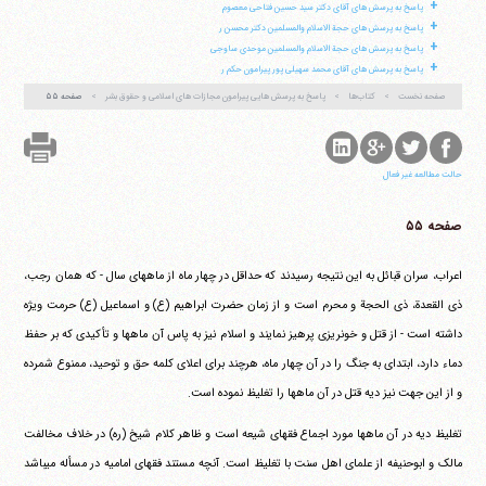
+
پاسخ به پرسش های آقای دکتر سید حسین فتاحی معصوم
آیت‌الله منتظری
+
وب سایت رسمی آیت‌الله منتظری
پاسخ به پرسش های حجة الاسلام والمسلمین دکتر محسن ر
ایران
،
قم
،
میدان مصلّی، بلوار شهید محمّد منتظری، كوچه
+
پاسخ به پرسش های حجة الاسلام والمسلمین موحدی ساوجی
شماره ٨
کد پستی: 3713744381
+
پاسخ به پرسش های آقای محمد سهیلی پور پیرامون حکم ر
صفحه نخست
کتاب‌ها
پاسخ به پرسش هایی پیرامون مجازات های اسلامی و حقوق بشر
صفحه ۵۵
تلفن 37740011-25-98+ تا 14
حالت مطالعه غیر فعال
فکس
37740015-25-98+
صفحه ۵۵
اعراب، سران قبائل به این نتیجه رسیدند که حداقل در چهار ماه از ماههای سال - که همان رجب،
ذی القعدة، ذی الحجة و محرم است و از زمان حضرت ابراهیم (ع) و اسماعیل (ع) حرمت ویژه
داشته است - از قتل و خونریزی پرهیز نمایند و اسلام نیز به پاس آن ماهها و تأکیدی که بر حفظ
دماء دارد، ابتدای به جنگ را در آن چهار ماه، هرچند برای اعلای کلمه حق و توحید، ممنوع شمرده
و از این جهت نیز دیه قتل در آن ماهها را تغلیظ نموده است.
تغلیظ دیه در آن ماهها مورد اجماع فقهای شیعه است و ظاهر کلام شیخ (ره) در خلاف مخالفت
مالک و ابوحنیفه از علمای اهل سنت با تغلیظ است. آنچه مستند فقهای امامیه در مسأله می‎باشد