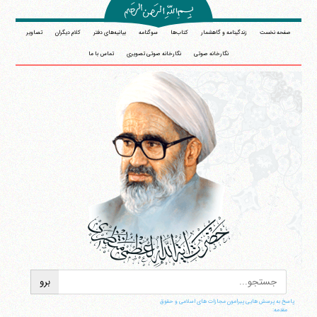
صفحه نخست
زندگینامه و گاهشمار
کتاب‌ها
سوگنامه
بیانیه‌های دفتر
کلام دیگران
تصاویر
نگارخانه صوتی
نگارخانه صوتی تصویری
تماس با ما
آیت‌الله منتظری
وب سایت رسمی آیت‌الله منتظری
ایران
،
قم
،
میدان مصلّی، بلوار شهید محمّد منتظری، كوچه
شماره ٨
کد پستی: 3713744381
پاسخ به پرسش هایی پیرامون مجازات های اسلامی و حقوق
مقدمه: