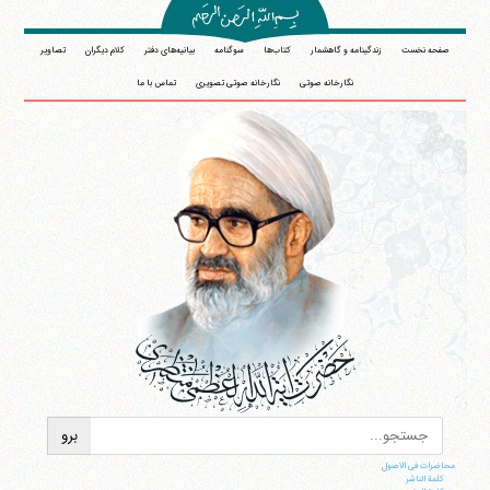
صفحه نخست
زندگینامه و گاهشمار
کتاب‌ها
سوگنامه
بیانیه‌های دفتر
کلام دیگران
تصاویر
نگارخانه صوتی
نگارخانه صوتی تصویری
تماس با ما
آیت‌الله منتظری
وب سایت رسمی آیت‌الله منتظری
ایران
،
قم
،
میدان مصلّی، بلوار شهید محمّد منتظری، كوچه
شماره ٨
کد پستی: 3713744381
محاضرات فی الاصول
کلمة الناشر