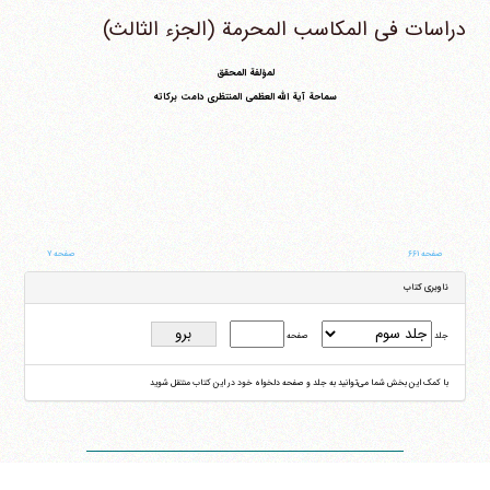
دراسات فی المکاسب المحرمة (الجزء الثالث)
لمؤلفة المحقق
سماحة آیة الله العظمی المنتظری دامت برکاته
صفحه ۶۶۱
صفحه ۷
ناوبری کتاب
جلد
صفحه
با کمک این بخش شما می‌توانید به جلد و صفحه دلخواه خود در این کتاب منتقل شوید
ایران
،
قم
،
میدان مصلّی، بلوار شهید محمّد منتظری، كوچه شماره ٨
کد پستی:
3713744381