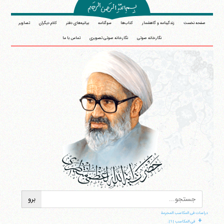
صفحه نخست
زندگینامه و گاهشمار
کتاب‌ها
سوگنامه
بیانیه‌های دفتر
کلام دیگران
تصاویر
نگارخانه صوتی
نگارخانه صوتی تصویری
تماس با ما
دراسات فی المکاسب المحرمة
آیت‌الله منتظری
+
وب سایت رسمی آیت‌الله منتظری
فی المکاسب |1|.