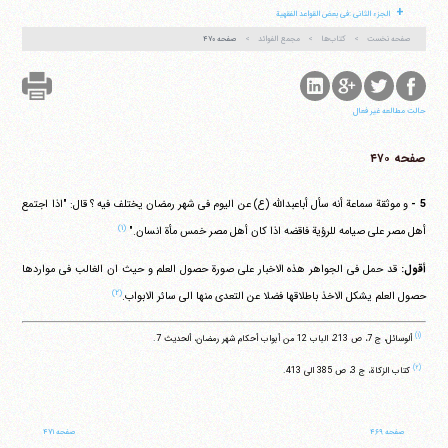
+
الجزء الثانی :فی بعض القواعد الفقهیة
تلفن 37740011-25-98+ تا 14
صفحه نخست
کتاب‌ها
مجمع الفوائد
صفحه ۴۷۰
فکس
37740015-25-98+
حالت مطالعه غیر فعال
صفحه ۴۷۰
5 -
و موثقة سماعة أنه سأل أباعبدالله (ع) عن الیوم فی شهر رمضان یختلف فیه ؟ قال:
"اذا اجتمع
(۱)
أهل مصر علی صیامه للرؤیة فاقضه اذا کان أهل مصر خمس مأة انسان."
أقول:
قد حمل فی الجواهر هذه الاخبار علی صورة حصول العلم و حیث ان الغالب فی مواردها
(۲)
حصول العلم یشکل الاخذ باطلاقها فضلا عن التعدی منها الی سائر الابواب.
(۱)
ألوسائل، ج 7، ص 213، الباب 12 من أبواب أحکام شهر رمضان، ألحدیث 7.
(۲)
کتاب الزکاة، ج 3، ص 385 الی 413.
صفحه ۴۶۹
صفحه ۴۷۱