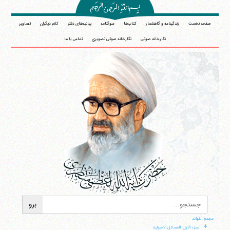
صفحه نخست
زندگینامه و گاهشمار
کتاب‌ها
سوگنامه
بیانیه‌های دفتر
کلام دیگران
تصاویر
نگارخانه صوتی
نگارخانه صوتی تصویری
تماس با ما
آیت‌الله منتظری
وب سایت رسمی آیت‌الله منتظری
ایران
،
قم
،
میدان مصلّی، بلوار شهید محمّد منتظری، كوچه
شماره ٨
کد پستی: 3713744381
مجمع الفوائد
+
الجزء الاول: المسائل الاصولیة