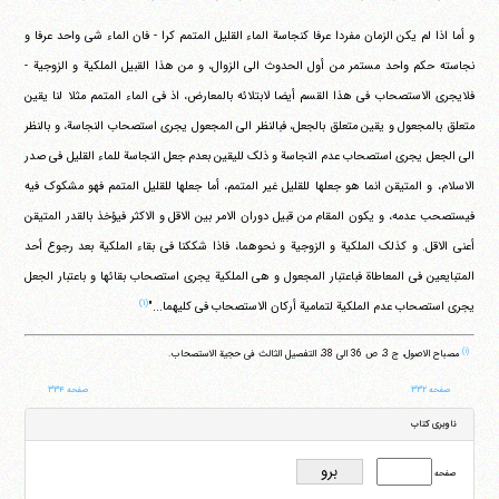
و أما اذا لم یکن الزمان مفردا عرفا کنجاسة الماء القلیل المتمم کرا - فان الماء شی واحد عرفا و
نجاسته حکم واحد مستمر من أول الحدوث الی الزوال، و من هذا القبیل الملکیة و الزوجیة -
فلایجری الاستصحاب فی هذا القسم أیضا لابتلائه بالمعارض، اذ فی الماء المتمم مثلا لنا یقین
متعلق بالمجعول و یقین متعلق بالجعل، فبالنظر الی المجعول یجری استصحاب النجاسة، و بالنظر
الی الجعل یجری استصحاب عدم النجاسة و ذلک للیقین بعدم جعل النجاسة للماء القلیل فی صدر
الاسلام، و المتیقن انما هو جعلها للقلیل غیر المتمم، أما جعلها للقلیل المتمم فهو مشکوک فیه
فیستصحب عدمه، و یکون المقام من قبیل دوران الامر بین الاقل و الاکثر فیؤخذ بالقدر المتیقن
أعنی الاقل. و کذلک الملکیة و الزوجیة و نحوهما، فاذا شککنا فی بقاء الملکیة بعد رجوع أحد
المتبایعین فی المعاطاة فباعتبار المجعول و هی الملکیة یجری استصحاب بقائها و باعتبار الجعل
(۱)
یجری استصحاب عدم الملکیة لتمامیة أرکان الاستصحاب فی کلیهما..."
(۱)
مصباح الاصول، ج 3، ص 36 الی 38، التفصیل الثالث فی حجیة الاستصحاب.
صفحه ۳۳۲
صفحه ۳۳۴
ناوبری کتاب
صفحه