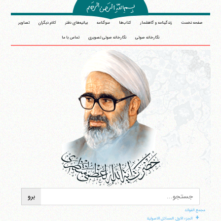
صفحه نخست
زندگینامه و گاهشمار
کتاب‌ها
سوگنامه
بیانیه‌های دفتر
کلام دیگران
تصاویر
نگارخانه صوتی
نگارخانه صوتی تصویری
تماس با ما
مجمع الفوائد
+
الجزء الاول: المسائل الاصولیة