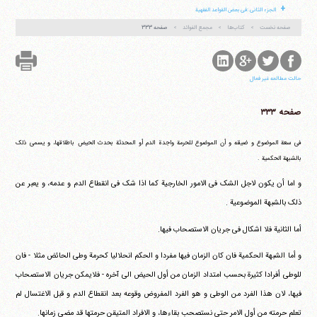
+
الجزء الثانی :فی بعض القواعد الفقهیة
صفحه نخست
کتاب‌ها
مجمع الفوائد
صفحه ۳۳۳
آیت‌الله منتظری
وب سایت رسمی آیت‌الله منتظری
ایران
،
قم
،
میدان مصلّی، بلوار شهید محمّد منتظری، كوچه
شماره ٨
کد پستی: 3713744381
حالت مطالعه غیر فعال
صفحه ۳۳۳
تلفن 37740011-25-98+ تا 14
فی سعة الموضوع و ضیقه و أن الموضوع للحرمة واجدة الدم أو المحدثة بحدث الحیض باطلاقها، و یسمی ذلک
فکس
37740015-25-98+
بالشبهة الحکمیة .
و اما أن یکون لاجل الشک فی الامور الخارجیة کما اذا شک فی انقطاع الدم و عدمه، و یعبر عن
ذلک بالشبهة الموضوعیة .
أما الثانیة فلا اشکال فی جریان الاستصحاب فیها.
و أما الشبهة الحکمیة فان کان الزمان فیها مفردا و الحکم انحلالیا کحرمة وطی الحائض مثلا - فان
للوطی أفرادا کثیرة بحسب امتداد الزمان من أول الحیض الی آخره - فلایمکن جریان الاستصحاب
فیها، لان هذا الفرد من الوطی و هو الفرد المفروض وقوعه بعد انقطاع الدم و قبل الاغتسال لم
تعلم حرمته من أول الامر حتی نستصحب بقاءها، و الافراد المتیقن حرمتها قد مضی زمانها.