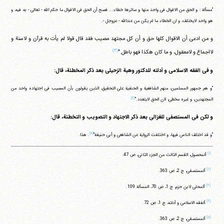
"مسألة : و الحق من الاقوال فی واحد منها و سائرها خطاء... فصح أن الحق فی الاقوال ما حکم الله - تعالی - به فیه، و
هو واحد لایختلف، و ان الخطاء ما لم یکن من عندالله - عزوجل -.
و من ادعی أن الاقوال کلها حق و أن کل مجتهد مصیب فقد قال قولا لم یأت به قرآن و لاسنة و
(۳)
لااجماع و لامعقول، و ما کان هکذا فهو باطل."
و فی الفقه الاسلامی و أدلته للدکتور وهبة الزحیلی بعد ذکر المخطئة، قال:
"و هم جمهور المسلمین، منهم الشافعیة و الحنفیة علی التحقیق، الذین یقولون بأن المصیب فی اجتهاده واحد من
(۴)
المجتهدین، و غیره مخطی، لان الحق لایتعدد."
و لکن فی المستصفی للغزالی بعد ذکر الاجتهاد و التصویب و التخطئة، قال:
(۵)
"و قد اختلف الناس فیها، و اختلفت الروایة عن الشافعی و أبی حنیفة"
. هذا.
(۱)
ألمحصول، القسم الثالث من الجزء الثانی، ص 47.
(۲)
ألمستصفی، ج 2، ص 363.
(۳)
ألمحلی لابن حزم، ج 1، ص 70، المسألة 109.
(۴)
ألفقه الاسلامی و أدلته، ج 1، ص 72.
(۵)
ألمستصفی، ج 2، ص 363.