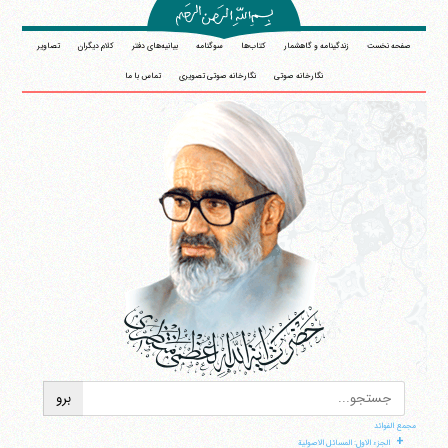
صفحه نخست
زندگینامه و گاهشمار
کتاب‌ها
سوگنامه
بیانیه‌های دفتر
کلام دیگران
تصاویر
نگارخانه صوتی
نگارخانه صوتی تصویری
تماس با ما
مجمع الفوائد
+
الجزء الاول: المسائل الاصولیة