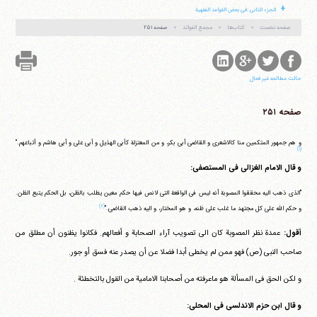
+
الجزء الثانی :فی بعض القواعد الفقهیة
صفحه نخست
کتاب‌ها
مجمع الفوائد
صفحه ۲۵۱
آیت‌الله منتظری
حالت مطالعه غیر فعال
وب سایت رسمی آیت‌الله منتظری
ایران
،
قم
،
میدان مصلّی، بلوار شهید محمّد منتظری، كوچه
شماره ٨
کد پستی: 3713744381
صفحه ۲۵۱
و هم جمهور المتکمین منا کالاشعری و القاضی أبی بکر، و من المعتزلة کأبی الهذیل و أبی علی و أبی هاشم و أتباعهم."
(۱)
و قال الامام الغزالی فی المستصفی:
تلفن 37740011-25-98+ تا 14
فکس
37740015-25-98+
"الذی ذهب الیه محققوا المصوبة أنه لیس فی الواقعة التی لانص فیها حکم معین یطلب بالظن، بل الحکم یتبع الظن.
(۲)
و حکم الله علی کل مجتهد ما غلب علی ظنه، و هو المختار، و الیه ذهب القاضی."
أقول:
عمدة نظر المصوبة کان الی تصویب آراء الصحابة و أفعالهم. فکانوا یظنون أن مطلق من
صاحب النبی (ص) فهو ممن لم یخطی أبدا فضلا عن أن یصدر عنه فسق أو جور.
و لکن الحق فی المسألة هو ماعرفته من أصحابنا الامامیة من القول بالتخطئة .
و قال ابن حزم الاندلسی فی المحلی: