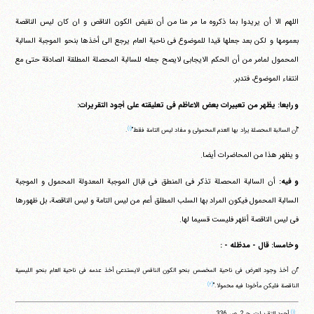
اللهم الا أن یریدوا بما ذکروه ما مر منا من أن نقیض الکون الناقص و ان کان لیس الناقصة
بعمومها و لکن بعد جعلها قیدا للموضوع فی ناحیة العام یرجع الی أخذها بنحو الموجبة السالبة
المحمول لمامر من أن الحکم الایجابی لایصح جعله للسالبة المحصلة المطلقة الصادقة حتی مع
انتفاء الموضوع، فتدبر.
و رابعا: یظهر من تعبیرات بعض الاعاظم فی تعلیقته علی أجود التقریرات:
(۱)
"أن السالبة المحصلة یراد بها العدم المحمولی و مفاد لیس التامة فقط"
.
و یظهر هذا من المحاضرات أیضا.
و فیه:
أن السالبة المحصلة تذکر فی المنطق فی قبال الموجبة المعدولة المحمول و الموجبة
السالبة المحمول فیکون المراد بها السلب المطلق أعم من لیس التامة و لیس الناقصة، بل ظهورها
فی لیس الناقصة أظهر فلیست قسیما لها.
و خامسا: قال - مدظله - :
"ان أخذ وجود العرض فی ناحیة المخصص بنحو الکون الناقص لایستدعی أخذ عدمه فی ناحیة العام بنحو اللیسیة
(۲)
الناقصة فلیکن مأخودا فیه محمولا."
(۱)
أجود التقریرات، ج 2، ص 336.