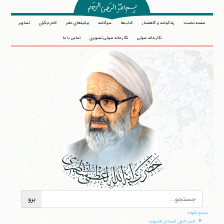
صفحه نخست
زندگینامه و گاهشمار
کتاب‌ها
سوگنامه
بیانیه‌های دفتر
کلام دیگران
تصاویر
نگارخانه صوتی
نگارخانه صوتی تصویری
تماس با ما
مجمع الفوائد
+
الجزء الاول: المسائل الاصولیة