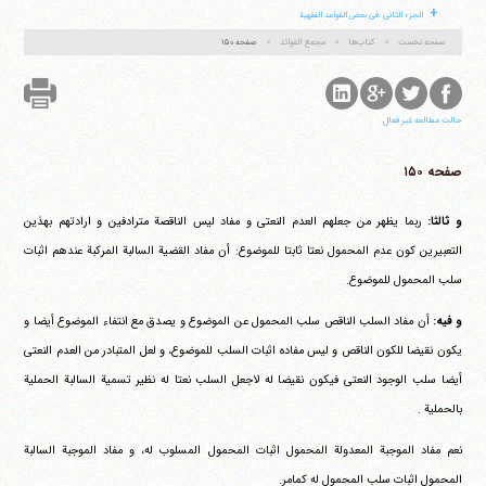
+
الجزء الثانی :فی بعض القواعد الفقهیة
صفحه نخست
کتاب‌ها
مجمع الفوائد
صفحه ۱۵۰
حالت مطالعه غیر فعال
آیت‌الله منتظری
وب سایت رسمی آیت‌الله منتظری
ایران
،
قم
،
میدان مصلّی، بلوار شهید محمّد منتظری، كوچه
صفحه ۱۵۰
شماره ٨
کد پستی: 3713744381
و ثالثا:
ربما یظهر من جعلهم العدم النعتی و مفاد لیس الناقصة مترادفین و ارادتهم بهذین
التعبیرین کون عدم المحمول نعتا ثابتا للموضوع: أن مفاد القضیة السالبة المرکبة عندهم اثبات
سلب المحمول للموضوع.
تلفن 37740011-25-98+ تا 14
فکس
37740015-25-98+
و فیه:
أن مفاد السلب الناقص سلب المحمول عن الموضوع و یصدق مع انتفاء الموضوع أیضا و
یکون نقیضا للکون الناقص و لیس مفاده اثبات السلب للموضوع، و لعل المتبادر من العدم النعتی
أیضا سلب الوجود النعتی فیکون نقیضا له لاجعل السلب نعتا له نظیر تسمیة السالبة الحملیة
بالحملیة .
نعم مفاد الموجبة المعدولة المحمول اثبات المحمول المسلوب له، و مفاد الموجبة السالبة
المحمول اثبات سلب المحمول له کمامر.