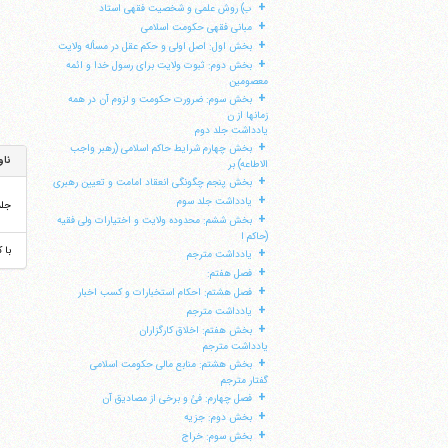
+
ب) روش علمی و شخصیت فقهی استاد
+
مبانی فقهی حکومت اسلامی
+
بخش اول: اصل اولی و حکم عقل در مسأله ولایت
+
بخش دوم: ثبوت ولایت برای رسول خدا و ائمه
معصومین
+
بخش سوم: ضرورت حکومت و لزوم آن در همه
زمانها از ن
یادداشت جلد دوم
+
بخش چهارم شرایط حاکم اسلامی (رهبر واجب
ناو
الاطاعه) بر
+
بخش پنجم چگونگی انعقاد امامت و تعیین رهبری
+
یادداشت جلد سوم
جل
+
بخش ششم: محدوده ولایت و اختیارات ولی فقیه
(حاکم ا
با 
+
یادداشت مترجم
+
فصل هفتم:
+
فصل هشتم: احکام استخبارات و کسب اخبار
+
یادداشت مترجم
+
بخش هفتم: اخلاق کارگزاران
یادداشت مترجم
+
بخش هشتم: منابع مالی حکومت اسلامی
گفتار مترجم
+
فصل چهارم: فئ و برخی از مصادیق آن
+
بخش دوم: جزیه
+
بخش سوم: خراج