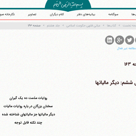
‌ها
سوگنامه
بیانیه‌های دفتر
کلام دیگران
تصاویر
نگارخانه صو
حه نخست
کتاب‌ها
مبانی فقهی حکومت اسلامی
جلد هشتم
صفحه ۱۶۳
طالعه غیر فعال
۱۶۳
ششم: دیگر مالیاتها
روایات مذمت ده یک گیران
سخنان بزرگان در باره روایات مالیات
دیگر مالیاتها جز مالیاتهای شناخته شده
چند نکته قابل توجه
آیت‌الله منتظری
وب سایت رسمی آیت‌الله منتظری
یران
،
قم
،
میدان مصلّی، بلوار شهید محمّد منتظری، كوچه شماره ٨
کد پستی: 3713744381