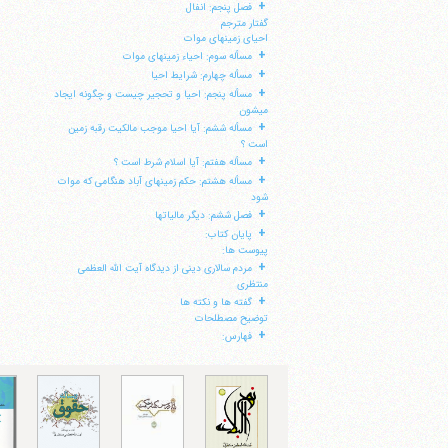
+
فصل پنجم: انفال
گفتار مترجم
احیای زمینهای موات
+
مسأله سوم: احیاء زمینهای موات
+
مسأله چهارم: شرایط احیا
+
مسأله پنجم: احیا و تحجیر چیست و چگونه ایجاد
می‎شون
+
مسأله ششم: آیا احیا موجب مالکیت رقبه زمین
است ؟
+
مسأله هفتم: آیا اسلام شرط است ؟
+
مسأله هشتم: حکم زمینهای آباد هنگامی که موات
شود
+
فصل ششم: دیگر مالیاتها
+
پایان کتاب:
پیوست ها:
+
مردم سالاری دینی از دیدگاه آیت الله العظمی
منتظری
+
گفته ها و نکته ها
توضیح مصطلحات
+
فهارس: