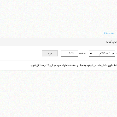
صفحه ۱۶۱
بری کتاب
د
صفحه
کمک این بخش شما می‌توانید به جلد و صفحه دلخواه خود در این کتاب منتقل شوید
تلفن 37740011-25-98+ تا 14
فکس
37740015-25-98+