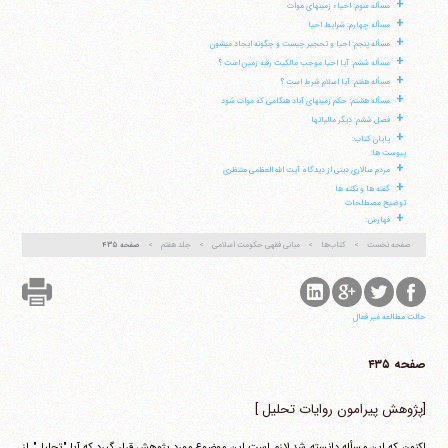
+
مسأله سوم: احیاء زمینهای موات
تلفن 37740011-25-98+ تا 14
+
مسأله چهارم: شرایط احیا
فکس
37740015-25-98+
+
مسأله پنجم: احیا و تحجیر چیست و چگونه ایجاد می‎شون
+
مسأله ششم: آیا احیا موجب مالکیت رقبه زمین است ؟
+
مسأله هفتم: آیا اسلام شرط است ؟
+
مسأله هشتم: حکم زمینهای آباد هنگامی که موات شود
+
فصل ششم: دیگر مالیاتها
+
پایان کتاب:
پیوست ها:
+
مردم سالاری دینی از دیدگاه آیت الله العظمی منتظری
+
گفته ها و نکته ها
توضیح مصطلحات
+
فهارس:
صفحه نخست
کتاب‌ها
مبانی فقهی حکومت اسلامی
جلد هفتم
صفحه ۴۳۵
حالت مطالعه غیر فعال
صفحه ۴۳۵
[پژوهش پیرامون روایات تحلیل ]
اکنون که این مسأله دانسته شد لازم است این موضوع مورد پژوهش قرار گیرد که آیا "تحلیل" از