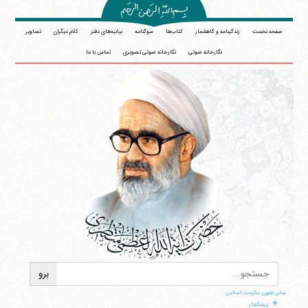
صفحه نخست
زندگینامه و گاهشمار
کتاب‌ها
سوگنامه
بیانیه‌های دفتر
کلام دیگران
تصاویر
نگارخانه صوتی
نگارخانه صوتی تصویری
تماس با ما
مبانی فقهی حکومت اسلامی
+
پیشگفتار