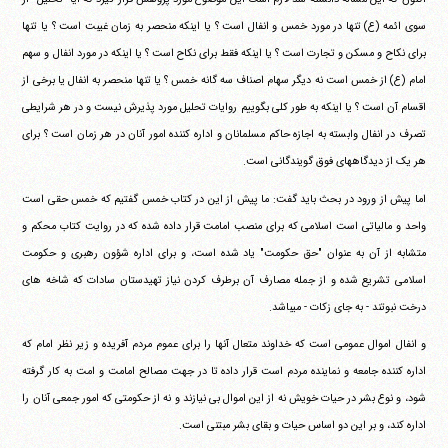
سوی ائمه (ع) تنها در مورد خمس و انفال است ؟ یا اینکه منحصر به زمان غیبت است ؟ یا تنها
برای نکاح و مسکن و تجارت است ؟ یا اینکه فقط برای نکاح است ؟ یا اینکه در مورد انفال و سهم
امام (ع) از خمس است نه دیگر سهام اصناف سه گانه خمس ؟ یا تنها منحصر به انفال یا برخی از
اقسام آن است ؟ یا اینکه به طور کلی بگوییم روایات تحلیل مورد پذیرش نیست و در هر شرایطی
تصرف در انفال وابسته به اجازه حاکم مسلمانان و اداره کننده امور آنان در هر زمان است ؟ برای
هر یک از دیدگاههای فوق گویندگانی است.
اما پیش از ورود در بحث باید گفت: ما پیش از این در کتاب خمس گفتیم که خمس حقی است
واحد و مالیاتی است اسلامی که برای منصب امامت قرار داده شده که در روایت کتاب محکم و
متشابه از آن به عنوان "حق حکومت" یاد شده است، و برای اداره شؤون رهبری و حکومت
اسلامی تشریع شده و از جمله مصارف آن برطرف کردن نیاز تهیدستان سادات که شاخه های
درخت نبوتند - به جای زکات - می‎باشد.
و انفال اموال عمومی است که خداوند متعال آنها را برای عموم مردم آفریده و زیر نظر امام که
اداره کننده جامعه و نماینده مردم است قرار داده تا در جهت مصالح امامت و امت به کار گرفته
شود، و نوع بشر در حیات خویش نه از این اموال بی نیازند و نه از حکومتی که امور جمعی آنان را
اداره کند، و بر این دو اساس حیات و بقای بشر مبتنی است.