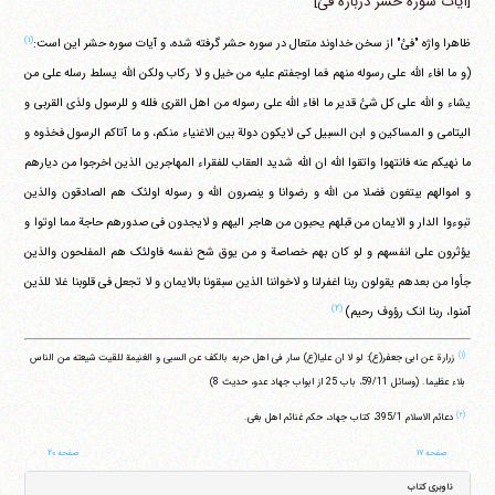
[آیات سوره حشر درباره فئ]
(۱)
ظاهرا واژه "فئ" از سخن خداوند متعال در سوره حشر گرفته شده، و آیات سوره حشر این است:
(و ما افاء الله علی رسوله منهم فما اوجفتم علیه من خیل و لا رکاب ولکن الله یسلط رسله علی من
یشاء و الله علی کل شئ قدیر ما افاء الله علی رسوله من اهل القری فلله و للرسول ولذی القربی و
الیتامی و المساکین و ابن السبیل کی لایکون دولة بین الاغنیاء منکم، و ما آتاکم الرسول فخذوه و
ما نهیکم عنه فانتهوا واتقوا الله ان الله شدید العقاب للفقراء المهاجرین الذین اخرجوا من دیارهم
و اموالهم یبتغون فضلا من الله و رضوانا و ینصرون الله و رسوله اولئک هم الصادقون والذین
تبوءوا الدار و الایمان من قبلهم یحبون من هاجر الیهم و لایجدون فی صدورهم حاجة مما اوتوا و
یؤثرون علی انفسهم و لو کان بهم خصاصة و من یوق شح نفسه فاولئک هم المفلحون والذین
جأوا من بعدهم یقولون ربنا اغفرلنا و لاخواننا الذین سبقونا بالایمان و لا تجعل فی قلوبنا غلا للذین
(۲)
آمنوا، ربنا انک رؤوف رحیم)
(۱)
زرارة عن ابی جعفر(ع): لو لا ان علیا(ع) سار فی اهل حربه بالکف عن السبی و الغنیمة للقیت شیعته من الناس
بلاء عظیما. (وسائل ‏59/11، باب 25 از ابواب جهاد عدو، حدیث 8)
(۲)
دعائم الاسلام ‏395/1، کتاب جهاد، حکم غنائم اهل بغی.
صفحه ۱۷
صفحه ۲۰
ناوبری کتاب