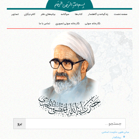
صفحه نخست
زندگینامه و گاهشمار
کتاب‌ها
سوگنامه
بیانیه‌های دفتر
کلام دیگران
تصاویر
نگارخانه صوتی
نگارخانه صوتی تصویری
تماس با ما
مبانی فقهی حکومت اسلامی
+
پیشگفتار