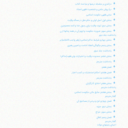
+
درآمدی بر سلسله درسها و مباحث کتاب
+
ب) روش علمی و شخصیت فقهی استاد
+
مبانی فقهی حکومت اسلامی
+
بخش اول: اصل اولی و حکم عقل در مسأله ولایت
+
بخش دوم: ثبوت ولایت برای رسول خدا و ائمه معصومین
+
بخش سوم: ضرورت حکومت و لزوم آن در همه زمانها از ن
یادداشت جلد دوم
+
بخش چهارم شرایط حاکم اسلامی (رهبر واجب الاطاعه) بر
+
بخش پنجم چگونگی انعقاد امامت و تعیین رهبری
+
یادداشت جلد سوم
+
بخش ششم: محدوده ولایت و اختیارات ولی فقیه (حاکم ا
+
یادداشت مترجم
+
فصل هفتم:
+
فصل هشتم: احکام استخبارات و کسب اخبار
آیت‌الله منتظری
+
یادداشت مترجم
وب سایت رسمی آیت‌الله منتظری
ایران
،
قم
،
میدان مصلّی، بلوار شهید محمّد منتظری، كوچه
+
بخش هفتم: اخلاق کارگزاران
شماره ٨
کد پستی: 3713744381
یادداشت مترجم
+
بخش هشتم: منابع مالی حکومت اسلامی
گفتار مترجم
+
فصل چهارم: فئ و برخی از مصادیق آن
+
بخش دوم: جزیه
+
بخش سوم: خراج
تلفن 37740011-25-98+ تا 14
+
فصل پنجم: انفال
فکس
37740015-25-98+
گفتار مترجم
احیای زمینهای موات