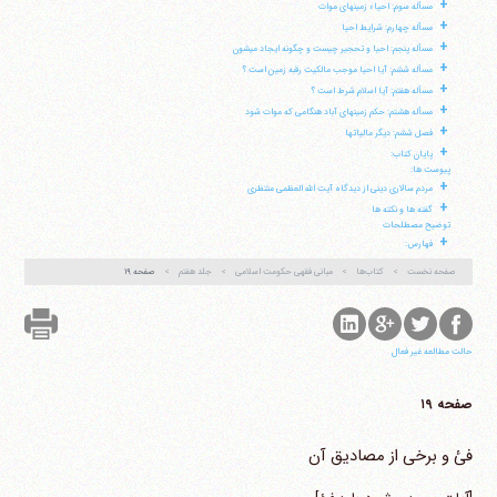
+
مسأله سوم: احیاء زمینهای موات
+
مسأله چهارم: شرایط احیا
+
مسأله پنجم: احیا و تحجیر چیست و چگونه ایجاد می‎شون
+
مسأله ششم: آیا احیا موجب مالکیت رقبه زمین است ؟
+
مسأله هفتم: آیا اسلام شرط است ؟
+
مسأله هشتم: حکم زمینهای آباد هنگامی که موات شود
+
فصل ششم: دیگر مالیاتها
+
پایان کتاب:
پیوست ها:
+
مردم سالاری دینی از دیدگاه آیت الله العظمی منتظری
+
گفته ها و نکته ها
توضیح مصطلحات
+
فهارس:
صفحه نخست
کتاب‌ها
مبانی فقهی حکومت اسلامی
جلد هفتم
صفحه ۱۹
حالت مطالعه غیر فعال
صفحه ۱۹
فئ و برخی از مصادیق آن