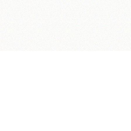
صفحه ۹۶۱
صفحه ۹۶۳
ناوبری کتاب
جلد
صفحه
با کمک این بخش شما می‌توانید به جلد و صفحه دلخواه خود در این کتاب منتقل شوید
ایران
،
قم
،
میدان مصلّی، بلوار شهید محمّد منتظری، كوچه شماره ٨
کد پستی:
3713744381
تلفن
14-37740011-25-0098
فکس
37740015-25-0098