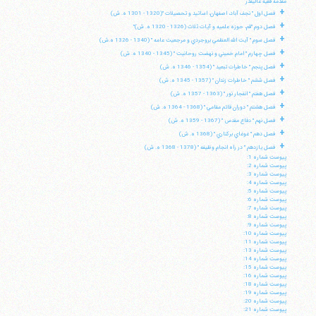
مقدمه فقيه عاليقدر
+
فصل اول " نجف آباد، اصفهان، اساتيد و تحصيلات "(1320 - 1301 ه. ش)
+
فصل دوم "قم، حوزه علميه و آيات ثلاث (1326 - 1320 ه. ش)"
+
فصل سوم " آيت الله العظمي بروجردي و مرجعيت عامه " (1340 - 1326 ه.ش)
+
فصل چهارم " امام خميني و نهضت روحانيت " (1345 - 1340 ه. ش)
+
فصل پنجم " خاطرات تبعيد " (1354 - 1346 ه. ش)
+
فصل ششم " خاطرات زندان " (1357 - 1345 ه. ش)
+
فصل هفتم " انفجار نور " (1363 - 1357 ه. ش)
+
فصل هشتم " دوران قائم مقامي " (1368 - 1364 ه. ش)
+
فصل نهم " دفاع مقدس " (1367 - 1359 ه. ش)
+
فصل دهم " غوغاي بركناري " (1368 ه. ش)
+
فصل يازدهم " در راه انجام وظيفه " (1378 - 1368 ه. ش)
پيوست شماره 1:
پيوست شماره 2:
پيوست شماره 3:
پيوست شماره 4:
پيوست شماره 5:
پيوست شماره 6:
پيوست شماره 7:
پيوست شماره 8:
پيوست شماره 9:
پيوست شماره 10:
پيوست شماره 11:
پيوست شماره 13:
پيوست شماره 14:
پيوست شماره 15:
پيوست شماره 16:
پيوست شماره 18:
پيوست شماره 19:
پيوست شماره 20:
پيوست شماره 21: