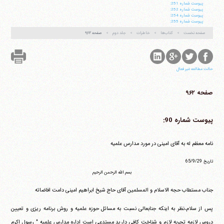
پيوست شماره 251:
پيوست شماره 252:
پيوست شماره 254:
پيوست شماره 255:
صفحه نخست
کتاب‌ها
خاطرات
جلد دوم
صفحه ۹۶۲
حالت مطالعه غیر فعال
صفحه ۹۶۲
پیوست شماره 90:
نامه معظم له به آقای امینی در مورد مدارس علمیه
تاریخ ‏65/9/29
بسم الله الرحمن الرحیم
جناب مستطاب حجه الاسلام و المسلمین آقای حاج شیخ ابراهیم امینی دامت افاضاته
پس از سلام،نظر به اینکه جنابعالی نسبت به مسائل حوزه علمیه و روش برنامه ریزی و تعیین
دروس لازمه تجربه لازم و شناخت کافی دارید مستدعی است اداره مدارس علمیه " رسول اکرم