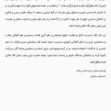
(ص)، امام باقر(ع)، امام صادق (ع) و بعثت " و نظارت بر همه قسمتهای آنها را به عهده بگیرید و
با اختیار تام ضمن تعیین مسئول برای هر یک از آنها ترتیبی بدهید تا برنامه های درسی و فکری
و اخلاقی مدارس فوق از هر جهت کامل تر از گذشته و از هر نظر مرضی خداوند متعال و حضرت
ولی عصر عجل الله تعالی فرجه باشد.
ان شاء الله با جدیت کامل و نظارت دقیق جنابعالی و هم کاری فضلاء محترم و هم آهنگی طلاب
و محصلین عزیز و با هم آهنگی شورای مدیریت حوزه علمیه قم، محصلین عزیز بتوانند به نحو
احسن از امکانات استفاده نمایند و در آینده وجودشان برای اسلام و مسلمین منشا آثار و برکات
کثیره گردد و جنابعالی عندالله ماجور و زحمات شما مورد توجه حضرت ولی عصر عجل الله تعالی
فرجه واقع شود.
والسلام علیکم و رحمه الله و برکاته
حسینعلی منتظری