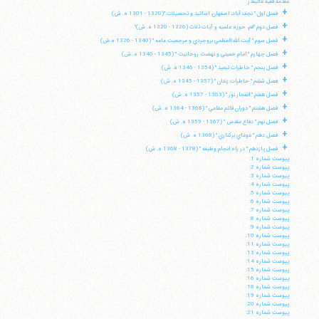
مقدمه فقيه عاليقدر
+
فصل اول " نجف آباد، اصفهان، اساتيد و تحصيلات "(1320 - 1301 ه. ش)
+
فصل دوم "قم، حوزه علميه و آيات ثلاث (1326 - 1320 ه. ش)"
+
فصل سوم " آيت الله العظمي بروجردي و مرجعيت عامه " (1340 - 1326 ه.ش)
+
فصل چهارم " امام خميني و نهضت روحانيت " (1345 - 1340 ه. ش)
+
فصل پنجم " خاطرات تبعيد " (1354 - 1346 ه. ش)
+
فصل ششم " خاطرات زندان " (1357 - 1345 ه. ش)
+
فصل هفتم " انفجار نور " (1363 - 1357 ه. ش)
+
فصل هشتم " دوران قائم مقامي " (1368 - 1364 ه. ش)
+
فصل نهم " دفاع مقدس " (1367 - 1359 ه. ش)
+
فصل دهم " غوغاي بركناري " (1368 ه. ش)
+
فصل يازدهم " در راه انجام وظيفه " (1378 - 1368 ه. ش)
پيوست شماره 1:
پيوست شماره 2:
پيوست شماره 3:
پيوست شماره 4:
پيوست شماره 5:
پيوست شماره 6:
پيوست شماره 7:
پيوست شماره 8:
پيوست شماره 9:
پيوست شماره 10:
پيوست شماره 11:
پيوست شماره 13:
پيوست شماره 14:
پيوست شماره 15:
پيوست شماره 16:
پيوست شماره 18:
پيوست شماره 19:
پيوست شماره 20:
پيوست شماره 21: