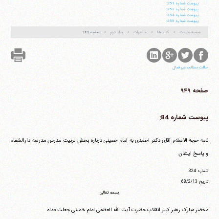
پيوست شماره 251:
پيوست شماره 252:
پيوست شماره 254:
پيوست شماره 255:
صفحه نخست
کتاب‌ها
خاطرات
جلد دوم
صفحه ۹۴۹
حالت مطالعه غیر فعال
صفحه ۹۴۹
پیوست شماره 84:
نامه حجه الاسلام آقای دکتر احمدی به امام خمینی درباره بخش تربیت مدرس مدرسه دارالشفاء
و پاسخ ایشان
شماره 324
تاریخ ‏68/2/13
بسمه تعالی
محضر مبارک رهبر کبیر انقلاب حضرت آیت الله العظمی امام خمینی جعلت فداه