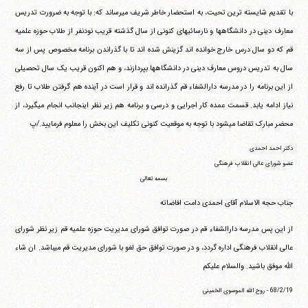
با تقدیم شایسته ترین تحیت، به استحضار خاطر شریف می‎رساند که: با توجه به ضرورت تدریس
معارف دینی در دانشگاهها و نارسائیهای کنونی از سال گذشته قریب نودنفر از طلاب حوزه علمیه
قم که دو سال درس خارج خوانده اند گزینش شده اند تا با گذراندن برنامه مخصوص پس از سه
سال به تدریس دروس معارف دینی در دانشگاهها بپردازند، و هم اکنون قریب یک سال تحصیلی
از این برنامه را در مدرسه دارالشفاء قم گذرانده اند و قرار است در آینده هم گرفتن طلاب تا رفع
نیاز ادامه یابد. قسمت عمده کار اجرایی و درسی و برنامه هم زیر نظر اینجانب انجام می‎گیرد، از
محضر مبارک تقاضا می‎شود با توجه به موقعیت کنونی تکلیف این بخش را معلوم فرمایید./پ
دکتر احمد احمدی
عضو شورای عالی انقلاب فرهنگی
بسمه تعالی
جناب حجه الاسلام آقای احمدی دامت افاضاته
از این پس مدرسه دارالشفاء قم در صورت توافق شورای مدیریت حوزه علمیه قم زیر نظر شورای
عالی انقلاب فرهنگی اداره گردد، و در صورت توافق حق لغو با شورای مدیریت قم می‎باشد. ان شاء
الله موفق باشید. والسلام علیکم