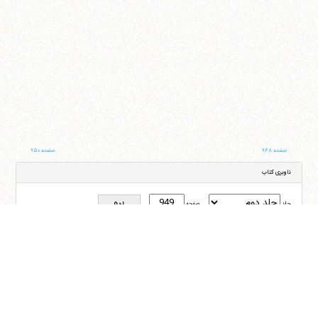
صفحه ۹۴۸
صفحه ۹۵۰
ناوبری کتاب
جلد
صفحه
با کمک این بخش شما می‌توانید به جلد و صفحه دلخواه خود در این کتاب منتقل شوید
ایران
،
قم
،
میدان مصلّی، بلوار شهید محمّد منتظری، كوچه شماره ٨
کد پستی:
3713744381
تلفن
14-37740011-25-0098
فکس
37740015-25-0098