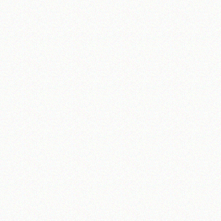
آیت‌الله منتظری
وب سایت رسمی آیت‌الله منتظری
یران
،
قم
،
میدان مصلّی، بلوار شهید محمّد منتظری، كوچه شماره ٨
کد پستی: 3713744381