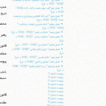
فصل اول " نجف آباد، اصفهان، اساتيد و تحصيلات
"(1320 - 1301 ه. ش)
شماره 84
+
فصل دوم "قم، حوزه علميه و آيات ثلاث (1326 -
1320 ه. ش)"
تاریخ ‏58/8/24
+
فصل سوم " آيت الله العظمي بروجردي و مرجعيت
عامه " (1340 - 1326 ه.ش)
محضر 
+
فصل چهارم " امام خميني و نهضت روحانيت "
(1345 - 1340 ه. ش)
+
فصل پنجم " خاطرات تبعيد " (1354 - 1346 ه. ش)
رهبر 
+
فصل ششم " خاطرات زندان " (1357 - 1345 ه.
ش)
+
فصل هفتم " انفجار نور " (1363 - 1357 ه. ش)
قانون
+
فصل هشتم " دوران قائم مقامي " (1368 - 1364 ه.
مجلس 
ش)
+
فصل نهم " دفاع مقدس " (1367 - 1359 ه. ش)
پیوست 
+
فصل دهم " غوغاي بركناري " (1368 ه. ش)
+
فصل يازدهم " در راه انجام وظيفه " (1378 - 1368
ه. ش)
رئیس م
پيوست شماره 1:
پيوست شماره 2:
حسینع
پيوست شماره 3:
پيوست شماره 4:
پيوست شماره 5:
پيوست شماره 6:
قانون
پيوست شماره 7:
پيوست شماره 8:
مقدسه
پيوست شماره 9:
پيوست شماره 10: