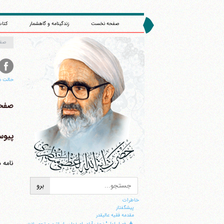
صفحه نخست
زندگینامه و گاهشمار
کتاب
صف
حالت م
صفحه 
پیوست
نامه 
خاطرات
پيشگفتار
مقدمه فقيه عاليقدر
+