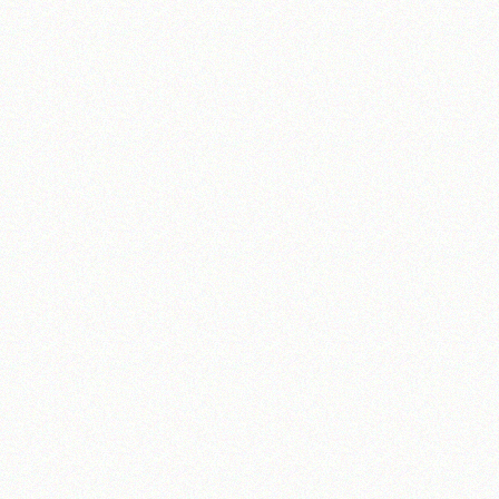
تلفن 37740011-25-98+ تا 14
فکس
37740015-25-98+