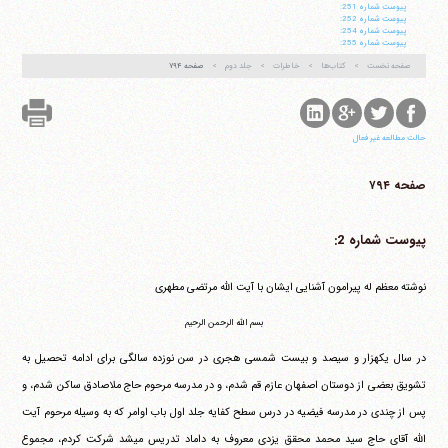
پيوست شماره 251:
پيوست شماره 252:
پيوست شماره 254:
پيوست شماره 255:
صفحه نخست
کتاب‌ها
خاطرات
جلد دوم
صفحه ۷۹۴
حالت مطالعه غیر فعال
صفحه ۷۹۴
پیوست شماره 2:
نوشته معظم له پیرامون آشنایی ایشان با آیت الله مرتضی مطهری
بسم الله الرحمن الرحیم
در سال یکهزار و سیصد و بیست شمسی هجری در سن نوزده سالگی برای ادامه تحصیل به
تشویق بعضی از دوستان اصفهان عازم قم شدم، و در مدرسه مرحوم حاج ملاصادق ساکن شدم، و
پس از چندی در مدرسه فیضیه در درس سطح کفایه جلد اول باب اوامر که به وسیله مرحوم آیت
الله آقای حاج سید محمد محقق یزدی معروف به داماد تدریس می‎شد شرکت کردم، مجموع