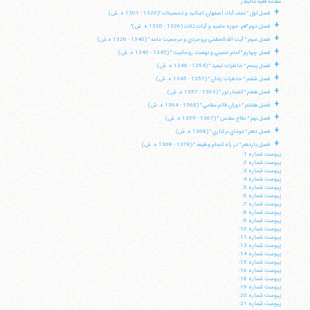
مقدمه فقيه عاليقدر
+
فصل اول " نجف آباد، اصفهان، اساتيد و تحصيلات "(1320 - 1301 ه. ش)
+
فصل دوم "قم، حوزه علميه و آيات ثلاث (1326 - 1320 ه. ش)"
+
فصل سوم " آيت الله العظمي بروجردي و مرجعيت عامه " (1340 - 1326 ه.ش)
+
فصل چهارم " امام خميني و نهضت روحانيت " (1345 - 1340 ه. ش)
+
فصل پنجم " خاطرات تبعيد " (1354 - 1346 ه. ش)
+
فصل ششم " خاطرات زندان " (1357 - 1345 ه. ش)
+
فصل هفتم " انفجار نور " (1363 - 1357 ه. ش)
+
فصل هشتم " دوران قائم مقامي " (1368 - 1364 ه. ش)
+
فصل نهم " دفاع مقدس " (1367 - 1359 ه. ش)
+
فصل دهم " غوغاي بركناري " (1368 ه. ش)
+
فصل يازدهم " در راه انجام وظيفه " (1378 - 1368 ه. ش)
پيوست شماره 1:
پيوست شماره 2:
پيوست شماره 3:
پيوست شماره 4:
پيوست شماره 5:
پيوست شماره 6:
پيوست شماره 7:
پيوست شماره 8:
پيوست شماره 9:
پيوست شماره 10:
پيوست شماره 11:
پيوست شماره 13:
پيوست شماره 14:
پيوست شماره 15:
پيوست شماره 16:
پيوست شماره 18:
پيوست شماره 19:
پيوست شماره 20:
پيوست شماره 21: