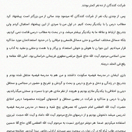
شرکت کنندگان از ده نفر کمتر بودند.
پس از چندی یک نفر از شرکت کنندگان که می‎نمود چند سالی از من بزرگتر است پیشنهاد کرد
مطالب درس را با یکدیگر بحث کنیم. در اول من با سردی از این پیشنهاد استقبال کردم ولی
بتدریج ارتباط و علاقه ما به یکدیگر بیشتر می‎شد، و در بحث به مطالب درسی قناعت نمی کردیم،
بلکه مسائل مختلف اسلامی و حتی مسائل فلسفی و عرفانی را در حدود استعدادمان مورد مذاکره
قرار می‎دادیم. این جوا ن با هوش و خوش استعداد و پرکار و با همت و متقی و مقید به آداب و
سنن اسلامی مرحوم آیت الله حاج شیخ مرتضی مطهری فریمانی خراسانی بود، اعلی الله مقامه و
رفع فی الخلد درجته.
باری ایشان در مدرسه فیضیه سکونت داشتند و من هم به مدرسه فیضیه منتقل شده بودم و
بتدریج در زندگی و دخل و خرج و درس و بحث و گردش و تفریح و حضور در مجالس و محافل
دینی و اخلاقی با یکدیگر ملازم بودیم و هرچند از نظر مادی هر دو با عسرت و سختی می‎گذراندیم،
ولی با درس و مذاکره و شرکت در بعضی محافل و انجمنهای آموزنده مخصوصا درس اخلاق
حضرت آیت الله العظمی امام خمینی که عصرهای پنج شنبه و جمعه در مدرس مدرسه فیضیه
تدریس می‎شد دلخوش بودیم و از درسهای خارج مرحوم آیت الله داماد و آیت الله حجت تبریزی
استفاده می‎کردیم. ضمنا هر دونفر دورادور نسبت به مرحوم آیت الله العظمی آقای حاج آقا حسین
بروجردی طاب ثراه که در آن زمان در بروجرد بسر می‎بردند ارادتی خاص پیدا کردیم، چنانچه مرحوم