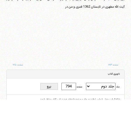
آیت الله مطهری در تابستان 1362 قمری و من در
صفحه ۷۹۳
صفحه ۷۹۵
ناوبری کتاب
جلد
صفحه
با کمک این بخش شما می‌توانید به جلد و صفحه دلخواه خود در این کتاب منتقل شوید
ایران
،
قم
،
میدان مصلّی، بلوار شهید محمّد منتظری، كوچه شماره ٨
کد پستی:
3713744381
تلفن
14-37740011-25-0098
فکس
37740015-25-0098