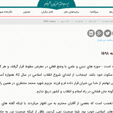
‌ها
سوگنامه
بیانیه‌های دفتر
کلام دیگران
تصاویر
نگارخانه صو
حه نخست
کتاب‌ها
خاطرات
جلد دوم
صفحه ۱۵۹۸
طالعه غیر فعال
۱۵۹
 است - حوزه هاي ديني و علمي با وضع فعلي در معرض سقوط قرار گرفته، و هر ك
گوي سكوت خود باشد. اين
تهاجم از خدا بي خبران قرار داده ام و فرزند عزيزم شهيد محمد منتظري در همين را
گونه جان فشاني در راه اسلام و انقلاب و كشور دريغ ندارم.
جاي تعجب است كه بعضي از آقايان محترم به 
اي اسلامي خوب بود شما صحبت نمي كرديد، غافل از اينكه صحبت من به جايي