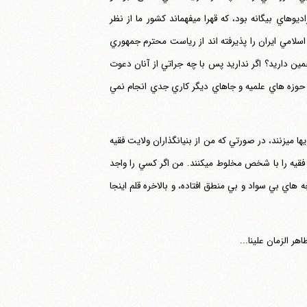
صددرصد به ضرر بود حمله وحشيانه و غارت با سر و صدا و زمينه سازي براي تبليغات راديوهاي بيگانه بود، كه قهرا مي‎فهماند كشور ما از نظر
امي ايران را پذيرفته اند از رياست محترم جمهوري
الي مهاجمين داريد؟ اگر نداريد پس با چه جراتي از آنان دعوت
و حوزه هاي علميه و جاهاي ديگر كاري جدي انجام نمي
در خاتمه متذكر مي‎گردد كه آقايان با شعار "مرگ بر ضد ولايت فقيه " دست به همه خرابكاريها مي‎زنند، در صورتي كه من از بنيانگذاران ولايت فقيه
مي‎باشم و در اين موضوع چهار جلد كتاب مفصل از من چاپ شده، آقايان عنوان كلي ولايت فقيه را با شخص مخلوط مي‎كنند. من اگر كسي را واجد
هاي بي سواد و بي منطق افتاده، و بالاخره قلم اينجا
هر الزمان علينا...