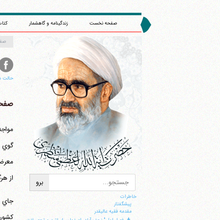
صفحه نخست
زندگینامه و گاهشمار
کتاب
صف
حالت م
صفحه ۸
مواجه
معرض 
از هر
خاطرات
پيشگفتار
مقدمه فقيه عاليقدر
كشوره
+