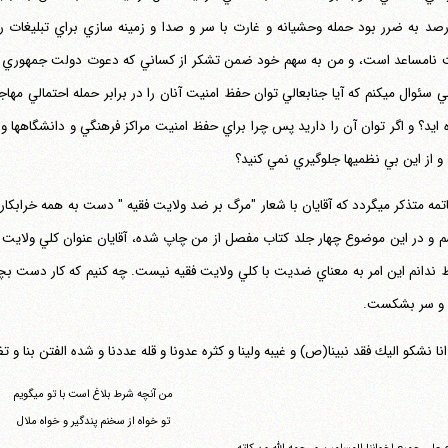
 نامساعد است، و من به سهم خود ضمن تشكر از كساني كه دعوت دولت جمهوري اسل
اسلامي سئوال مي‎كنم كه آيا جنابعالي توان حفظ امنيت آنان را در برابر حمله احتم
 ايد؟ و اگر توان آن را داريد پس چرا براي حفظ امنيت مراكز فرهنگي و دانشگاهها 
و از اين بي نظميها جلوگيري نمي كنيد؟
 ندانم اين امر به معناي ضديت با كلي ولايت فقيه نيست. چه كنيم كه كار دست بچه 
 و سر بشكست.
انا نشكو اليك فقد نبينا(ص) و غيبه ولينا و كثره عدونا و قله عددنا و شده الفتن بنا و تظا
من آنچه شرط بلاغ است با تو مي‎گويم
تو خواه از سخنم پندگير و خواه ملال