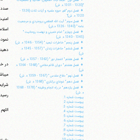
فصل اول " نجف آباد، اصفهان، اساتيد و تحصيلات
"(1320 - 1301 ه. ش)
+
فصل دوم "قم، حوزه علميه و آيات ثلاث (1326 -
1320 ه. ش)"
امنيت
+
فصل سوم " آيت الله العظمي بروجردي و مرجعيت
عامه " (1340 - 1326 ه.ش)
+
فصل چهارم " امام خميني و نهضت روحانيت "
(1345 - 1340 ه. ش)
نموده
+
فصل پنجم " خاطرات تبعيد " (1354 - 1346 ه. ش)
+
فصل ششم " خاطرات زندان " (1357 - 1345 ه.
دهيد 
ش)
+
فصل هفتم " انفجار نور " (1363 - 1357 ه. ش)
+
فصل هشتم " دوران قائم مقامي " (1368 - 1364 ه.
ش)
+
فصل نهم " دفاع مقدس " (1367 - 1359 ه. ش)
+
فصل دهم " غوغاي بركناري " (1368 ه. ش)
شرايط
+
فصل يازدهم " در راه انجام وظيفه " (1378 - 1368
ه. ش)
رسيد
پيوست شماره 1:
پيوست شماره 2:
پيوست شماره 3:
اللهم 
پيوست شماره 4:
پيوست شماره 5:
پيوست شماره 6:
پيوست شماره 7:
پيوست شماره 8:
پيوست شماره 9:
پيوست شماره 10: