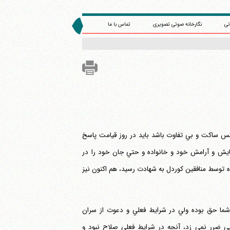
تی
نگارخانه صوتی تصویری
تماس با ما
س ساكت و بي تفاوت باشد بايد در روز قيامت پاسخ
جانب از ابتداي شروع انقلاب اسلامي در سال 42 همواره آسايش و آرامش خود و خانواده و حتي جان خود را در
ه توسط منافقين كوردل به شهادت رسيد، هم اكنون نيز
من اظهار مي‎كردند با اينكه گفته هاي شما حق بوده ولي در شرايط فعلي و دعوت از سران
 ضرر نمي زد، آنچه در شرايط فعلي صلاح نبود و