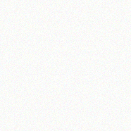
آیت‌الله منتظری
وب سایت رسمی آیت‌الله منتظری
یران
،
قم
،
میدان مصلّی، بلوار شهید محمّد منتظری، كوچه شماره ٨
کد پستی: 3713744381