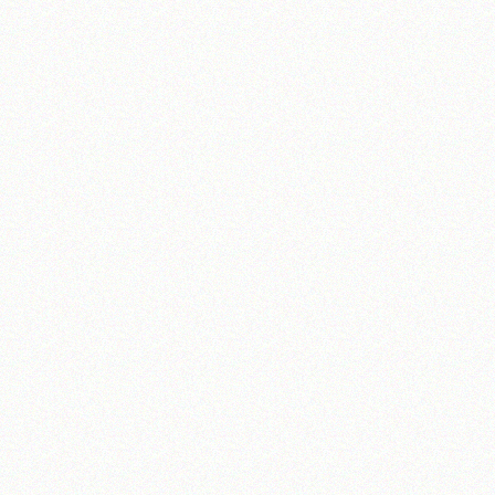
تلفن 37740011-25-98+ تا 14
فکس
37740015-25-98+