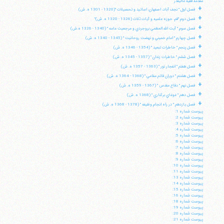
مقدمه فقيه عاليقدر
+
فصل اول " نجف آباد، اصفهان، اساتيد و تحصيلات "(1320 - 1301 ه. ش)
+
فصل دوم "قم، حوزه علميه و آيات ثلاث (1326 - 1320 ه. ش)"
+
فصل سوم " آيت الله العظمي بروجردي و مرجعيت عامه " (1340 - 1326 ه.ش)
+
فصل چهارم " امام خميني و نهضت روحانيت " (1345 - 1340 ه. ش)
+
فصل پنجم " خاطرات تبعيد " (1354 - 1346 ه. ش)
+
فصل ششم " خاطرات زندان " (1357 - 1345 ه. ش)
+
فصل هفتم " انفجار نور " (1363 - 1357 ه. ش)
+
فصل هشتم " دوران قائم مقامي " (1368 - 1364 ه. ش)
+
فصل نهم " دفاع مقدس " (1367 - 1359 ه. ش)
+
فصل دهم " غوغاي بركناري " (1368 ه. ش)
+
فصل يازدهم " در راه انجام وظيفه " (1378 - 1368 ه. ش)
پيوست شماره 1:
پيوست شماره 2:
پيوست شماره 3:
پيوست شماره 4:
پيوست شماره 5:
پيوست شماره 6:
پيوست شماره 7:
پيوست شماره 8:
پيوست شماره 9:
پيوست شماره 10:
پيوست شماره 11:
پيوست شماره 13:
پيوست شماره 14:
پيوست شماره 15:
پيوست شماره 16:
پيوست شماره 18:
پيوست شماره 19:
پيوست شماره 20:
پيوست شماره 21: