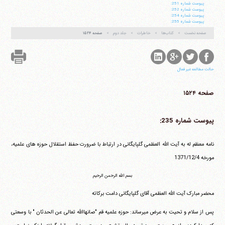
پيوست شماره 251:
پيوست شماره 252:
پيوست شماره 254:
پيوست شماره 255:
صفحه نخست
کتاب‌ها
خاطرات
جلد دوم
صفحه ۱۵۲۴
حالت مطالعه غیر فعال
صفحه ۱۵۲۴
پیوست شماره 235:
نامه معظم له به آیت الله العظمی گلپایگانی در ارتباط با ضرورت حفظ استقلال حوزه های علمیه،
مورخه ‏1371/12/4
بسم الله الرحمن الرحیم
محضر مبارک آیت الله العظمی آقای گلپایگانی دامت برکاته
پس از سلام و تحیت به عرض می‎رساند: حوزه علمیه قم "صانهاالله تعالی عن الحدثان " با وسعتی