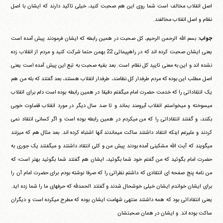
اصل انقلاب مخالف است شما روی این هم صحبت کنید، خیلی تاکید دارند که ایشان با اصل
نظام و اصل انقلاب مخالفند.
جواب:
بسم الله الرحمن الرحیم، کل صحبت در همین رابطه که ایشان فرمودند پیش آمده است
یعنی ایشان صحبت کرده اند که در راهپیمائی 22 بهمن حتما شرکت کنید و مردم از انقلاب زده
نشده اند و این به معنی تایید کل نظام است. بعد بقیه صحبت به تبع این پیش آمده است یعنی
اصل مطلب این بوده که مردم طرفدار کل نظامند، طرفدار انقلاب هستند، بعد گفتند که بله من هم
یک انتقاداتی را که خدمت حضرت امام می‎گفتم دقیقا در همین رابطه بوده است دلم برای انقلاب
می‎سوخته و می‎خواستم انقلاب آبرومند بماند و تا صد سال دیگر در مورد انقلاب قضاوت خوبی
بکنند، و گفتند انتقاداتی را که من می‎کردم در همین رابطه بوده است و اگر کسانی انتقاد نمی
کردند و علیرغم اینکه انتقاد داشتند ساکت می‎ماندند آنها اشتباه کرده اند. بعد مثال هم که می‎زنند
می‎گویند که آیت الله مشکینی آمده بودند پیش من و کلی انتقاد داشتند و می‎گفتند یک جوری به
حضرت امام بگوئید که من گفتم خود شما بگوئید، ایشان هم گفتند شما بگوئید بهتر است؛ که
من نامه پنج صفحه ای انتقادی که داشتم نظراتی را که صرفا نوشته بودم برای حضرت امام آن را
برای ایشان خواندم ایشان خیلی خوشحال شدند و گفتند الحمدلله که حرفهای ما را شما زده اید.
یعنی انتقاداتی بود که همه داشتند منتهی شهامت ایشان بوده که مطرح می‎کرده است و دیگران
ساکت بوده اند. و ایشان در همان صحبتشان