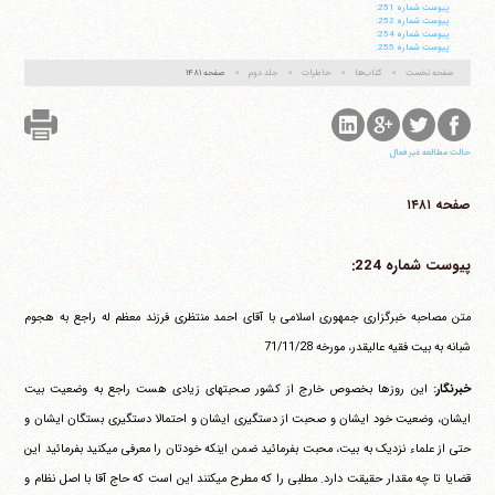
پيوست شماره 251:
پيوست شماره 252:
پيوست شماره 254:
پيوست شماره 255:
صفحه نخست
کتاب‌ها
خاطرات
جلد دوم
صفحه ۱۴۸۱
حالت مطالعه غیر فعال
صفحه ۱۴۸۱
پیوست شماره 224:
متن مصاحبه خبرگزاری جمهوری اسلامی با آقای احمد منتظری فرزند معظم له راجع به هجوم
شبانه به بیت فقیه عالیقدر، مورخه ‏71/11/28
خبرنگار:
این روزها بخصوص خارج از کشور صحبتهای زیادی هست راجع به وضعیت بیت
ایشان، وضعیت خود ایشان و صحبت از دستگیری ایشان و احتمالا دستگیری بستگان ایشان و
حتی از علماء نزدیک به بیت، محبت بفرمائید ضمن اینکه خودتان را معرفی می‎کنید بفرمائید این
قضایا تا چه مقدار حقیقت دارد. مطلبی را که مطرح می‎کنند این است که حاج آقا با اصل نظام و