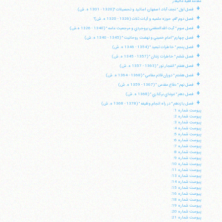
مقدمه فقيه عاليقدر
+
فصل اول " نجف آباد، اصفهان، اساتيد و تحصيلات "(1320 - 1301 ه. ش)
+
فصل دوم "قم، حوزه علميه و آيات ثلاث (1326 - 1320 ه. ش)"
+
فصل سوم " آيت الله العظمي بروجردي و مرجعيت عامه " (1340 - 1326 ه.ش)
+
فصل چهارم " امام خميني و نهضت روحانيت " (1345 - 1340 ه. ش)
+
فصل پنجم " خاطرات تبعيد " (1354 - 1346 ه. ش)
+
فصل ششم " خاطرات زندان " (1357 - 1345 ه. ش)
+
فصل هفتم " انفجار نور " (1363 - 1357 ه. ش)
+
فصل هشتم " دوران قائم مقامي " (1368 - 1364 ه. ش)
+
فصل نهم " دفاع مقدس " (1367 - 1359 ه. ش)
+
فصل دهم " غوغاي بركناري " (1368 ه. ش)
+
فصل يازدهم " در راه انجام وظيفه " (1378 - 1368 ه. ش)
پيوست شماره 1:
پيوست شماره 2:
پيوست شماره 3:
پيوست شماره 4:
پيوست شماره 5:
پيوست شماره 6:
پيوست شماره 7:
پيوست شماره 8:
پيوست شماره 9:
پيوست شماره 10:
پيوست شماره 11:
پيوست شماره 13:
پيوست شماره 14:
پيوست شماره 15:
پيوست شماره 16:
پيوست شماره 18:
پيوست شماره 19:
پيوست شماره 20:
پيوست شماره 21: