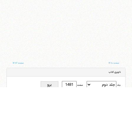
صفحه ۱۴۸۰
صفحه ۱۴۸۲
ناوبری کتاب
جلد
صفحه
با کمک این بخش شما می‌توانید به جلد و صفحه دلخواه خود در این کتاب منتقل شوید
ایران
،
قم
،
میدان مصلّی، بلوار شهید محمّد منتظری، كوچه شماره ٨
کد پستی:
3713744381
تلفن
14-37740011-25-0098
فکس
37740015-25-0098