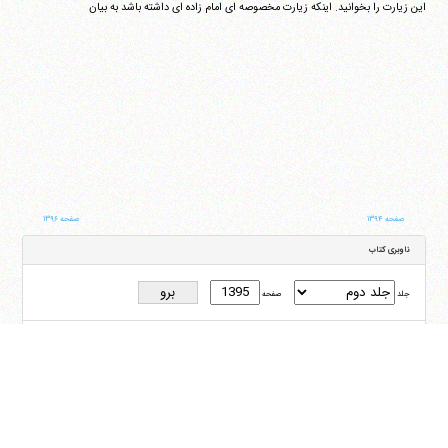
این زیارت را بخوانید. اینکه زیارت مخصوصه ای امام زاده ای داشته باشد به بیان
صفحه ۱۳۹۴
صفحه ۱۳۹۶
ناوبری کتاب
جلد
صفحه
با کمک این بخش شما می‌توانید به جلد و صفحه دلخواه خود در این کتاب منتقل شوید
ایران
،
قم
،
میدان مصلّی، بلوار شهید محمّد منتظری، كوچه شماره ٨
کد پستی:
3713744381
تلفن
14-37740011-25-0098
فکس
37740015-25-0098