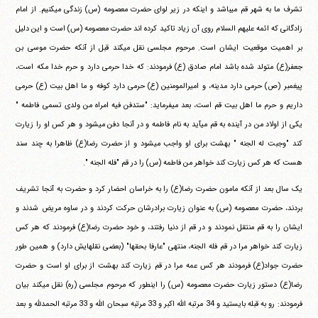
تشرف ما به شهر قم می‎باشد و اینکه در زیر لوای حضرت معصومه (س) زندگی می‎کنیم. از امام
زادگانی که ائمه علیهم السلام روی آن زیاد تاکید کرده اند حضرت معصومه (س) است و این دلیل
بر اهمیت موقعیت ایشان است. مرحوم مجلسی نقل می‎کند قبل از آنکه حضرت موسی بن
جعفر(ع) متولد شده باشد امام صادق (ع) فرمودند: که خدا حرمی دارد و حرم خدا مکه است،
پیغمبر (ص) حرمی دارد مدینه، و امیرالمومنین (ع) حرمی دارد کوفه و ما اهل بیت (ع) حرمی
داریم و حرم ما اهل بیت قم است، بعد می‎فرماید: "ستدفن فیه امراه من ولدی تسمی فاطمه "
یکی از اولاد من در آینده به قم می‎آید به نام فاطمه و در آنجا دفن می‎شود و هر کس او را زیارت
کند "وجبت له الجنه " بهشت برای او واجب می‎شود و از حضرت رضا(ع) ظاهرا به چند سند
هست که هر کس زیارت کند خواهر من فاطمه (س) را در قم "فله الجنه ".
یک سال بعد از آنکه مامون حضرت رضا(ع) را به خراسان احضار کرد و حضرت به آنجا تشریف
بردند، حضرت معصومه (س) به عنوان زیارت برادرشان حرکت کردند و در ساوه مریض شدند و
ایشان را به قم منتقل نمودند و در قم از دنیا رفتند، و خود حضرت رضا(ع) فرمودند که هر کس
زیارت کند خواهر مرا در قم فله الجنه، منتهی "عارفا بحقها" (بعضی نقلهایش دارد) و همین طور
حضرت جواد(ع) فرمودند هر کس عمه مرا در قم زیارت کند بهشت از برای او است و حضرت
رضا(ع) دستور زیارت حضرت معصومه (س) را اینطور که مرحوم مجلسی (ره) نقل می‎کند بیان
فرمودند: رو به قبله بایستید و 34 مرتبه الله اکبر و 33 مرتبه سبحان الله و 33 مرتبه الحمدلله و بعد