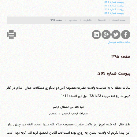
پيوست شماره 251:
پيوست شماره 252:
پيوست شماره 254:
پيوست شماره 255:
صفحه نخست
کتاب‌ها
خاطرات
جلد دوم
صفحه ۱۳۹۵
حالت مطالعه غیر فعال
صفحه ۱۳۹۵
پیوست شماره 205:
بیانات معظم له به مناسبت ولادت حضرت معصومه (س) و یادآوری مشکلات جهان اسلام در آغاز
درس خارج فقه مورخه ‏73/1/23، اول ذی القعده 1414
اعوذ بالله من الشیطان الرجیم
بسم الله الرحمن الرحیم و به نستعین
طبق نقلی که شده امروز روز ولادت حضرت معصومه سلام الله علیها است، البته من چیزی برای
این پیدا نکردم که ولادت ایشان چه روزی بوده است لابد آقایان تحقیق کرده اند. آنچه مهم است