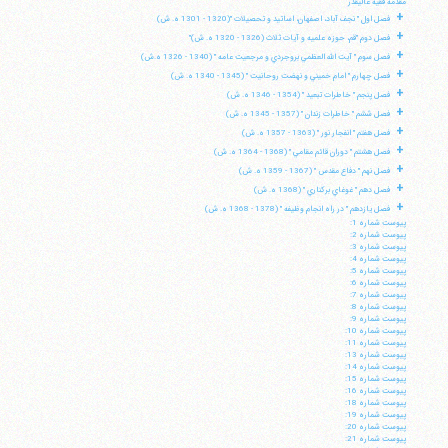
مقدمه فقيه عاليقدر
+
فصل اول " نجف آباد، اصفهان، اساتيد و تحصيلات "(1320 - 1301 ه. ش)
+
فصل دوم "قم، حوزه علميه و آيات ثلاث (1326 - 1320 ه. ش)"
+
فصل سوم " آيت الله العظمي بروجردي و مرجعيت عامه " (1340 - 1326 ه.ش)
+
فصل چهارم " امام خميني و نهضت روحانيت " (1345 - 1340 ه. ش)
+
فصل پنجم " خاطرات تبعيد " (1354 - 1346 ه. ش)
+
فصل ششم " خاطرات زندان " (1357 - 1345 ه. ش)
+
فصل هفتم " انفجار نور " (1363 - 1357 ه. ش)
+
فصل هشتم " دوران قائم مقامي " (1368 - 1364 ه. ش)
+
فصل نهم " دفاع مقدس " (1367 - 1359 ه. ش)
+
فصل دهم " غوغاي بركناري " (1368 ه. ش)
+
فصل يازدهم " در راه انجام وظيفه " (1378 - 1368 ه. ش)
پيوست شماره 1:
پيوست شماره 2:
پيوست شماره 3:
پيوست شماره 4:
پيوست شماره 5:
پيوست شماره 6:
پيوست شماره 7:
پيوست شماره 8:
پيوست شماره 9:
پيوست شماره 10:
پيوست شماره 11:
پيوست شماره 13:
پيوست شماره 14:
پيوست شماره 15:
پيوست شماره 16:
پيوست شماره 18:
پيوست شماره 19:
پيوست شماره 20:
پيوست شماره 21: