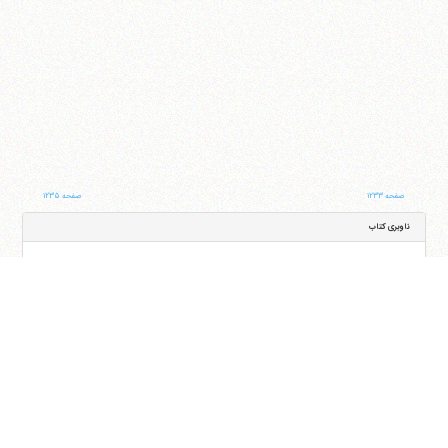
صفحه ۱۲۳۳
صفحه ۱۲۳۵
ناوبری کتاب
جلد
صفحه
با کمک این بخش شما می‌توانید به جلد و صفحه دلخواه خود در این کتاب منتقل شوید
ایران
،
قم
،
میدان مصلّی، بلوار شهید محمّد منتظری، كوچه شماره ٨
کد پستی:
3713744381
تلفن
14-37740011-25-0098
فکس
37740015-25-0098