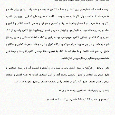
درست است که فشارهای بین المللی و جنگ تاکنون ضایعات و خسارات زیادی برای ملت و
انقلاب ما داشته است، ولی اگر ما به همان وحدت کلمه اسلامی و ملی که قبل از پیروزی داشتیم
برگردیم و انقلاب را در انحصار جناح خاصی قرار ندهیم و هر فرد و جناحی که به انقلاب و کشور و
نظام و رهبری معتقد بود به فکرش بها و ارزش دادیم و تمام نیروهای خلاق کشور را بدور از تنگ
نظریهای گذشته در بازسازی کشور سهیم نمودیم، به یقین بر تمام مشکلات داخلی و خارجی فائق
خواهیم شد، و در این صورت دیگر دولتهای بیگانه شرق و غرب چشم طمع به کشور و ذخائر و
منابع آن نخواهند داشت و ما می‎توانیم با اتکاء به نیروی عاقله و فعال کشور از وعده و وعیدهای
متخصصین و مشاورین خارجی بی نیاز باشیم.
بنابر این قبل از هرگونه بازسازی کشور باید در بینش اداره کشور و کیفیت آن و بازسازی سیاسی و
فکری مدیریت انقلاب و کشور تحولی بوجود آید، و این انتظاری است که همه اقشار و طبقات
مردم از مقام معظم رهبری که تاکنون انقلاب را در لحظات حساس رهبری نموده اند دارند.
والسلام علی جمیع اخواننا المسلمین و رحمه الله و برکاته
(پیوستهای شماره 163 و 164 داخل متن کتاب آمده است)