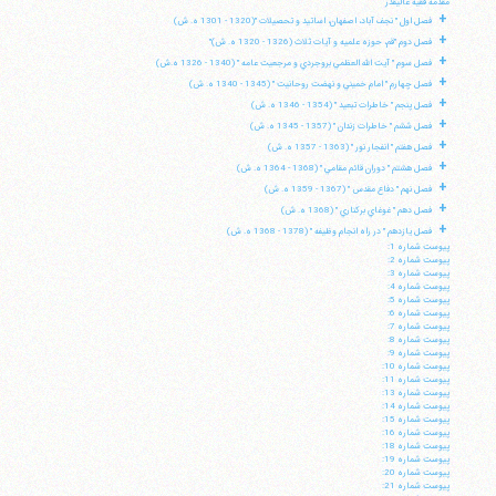
مقدمه فقيه عاليقدر
+
فصل اول " نجف آباد، اصفهان، اساتيد و تحصيلات "(1320 - 1301 ه. ش)
+
فصل دوم "قم، حوزه علميه و آيات ثلاث (1326 - 1320 ه. ش)"
+
فصل سوم " آيت الله العظمي بروجردي و مرجعيت عامه " (1340 - 1326 ه.ش)
+
فصل چهارم " امام خميني و نهضت روحانيت " (1345 - 1340 ه. ش)
+
فصل پنجم " خاطرات تبعيد " (1354 - 1346 ه. ش)
+
فصل ششم " خاطرات زندان " (1357 - 1345 ه. ش)
+
فصل هفتم " انفجار نور " (1363 - 1357 ه. ش)
+
فصل هشتم " دوران قائم مقامي " (1368 - 1364 ه. ش)
+
فصل نهم " دفاع مقدس " (1367 - 1359 ه. ش)
+
فصل دهم " غوغاي بركناري " (1368 ه. ش)
+
فصل يازدهم " در راه انجام وظيفه " (1378 - 1368 ه. ش)
پيوست شماره 1:
پيوست شماره 2:
پيوست شماره 3:
پيوست شماره 4:
پيوست شماره 5:
پيوست شماره 6:
پيوست شماره 7:
پيوست شماره 8:
پيوست شماره 9:
پيوست شماره 10:
پيوست شماره 11:
پيوست شماره 13:
پيوست شماره 14:
پيوست شماره 15:
پيوست شماره 16:
پيوست شماره 18:
پيوست شماره 19:
پيوست شماره 20:
پيوست شماره 21: