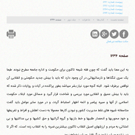
پيوست شماره 251:
پيوست شماره 252:
پيوست شماره 254:
پيوست شماره 255:
صفحه نخست
کتاب‌ها
خاطرات
جلد دوم
صفحه ۱۲۳۴
حالت مطالعه غیر فعال
صفحه ۱۲۳۴
به این معنا باید گفت که چون فقه شیعه تاکنون برای حکومت و اداره جامعه مطرح نبوده، طبعا
یک سری تنگناها و نارسائیهائی در آن وجود دارد که باید با بینش جدید حکومتی و انقلابی آن
نواقص برطرف شود. البته آنچه مورد نیاز بشر می‎باشد بطور پراکنده در آیات و روایات ذکر شده که
باید با بینش عمیق و انقلابی مورد بررسی و شناخت قرار گیرد و مسائل مورد ابتلاء حکومت
اسلامی از آنها و سیره پیامبر و ائمه اطهار استنباط گردد، و در مورد سایر عوامل باید گفت
متاسفانه شیوه های غلط مدیریت کشور و نبودن کارها معمولا به دست اهلش و افراط و تفریطها
و خود محوریها و انحصار طلبیها و خط بازیها و گروه گرائیها و حق کشیها و بی عدالتیها و بی
اعتنائی به مردم و ارزشهای اصیل انقلاب تاکنون بیشترین ضربه را به انقلاب زده است، که اگر تا
دیر نشده جبران نشود دیگر قابل جبران نخواهد بود.