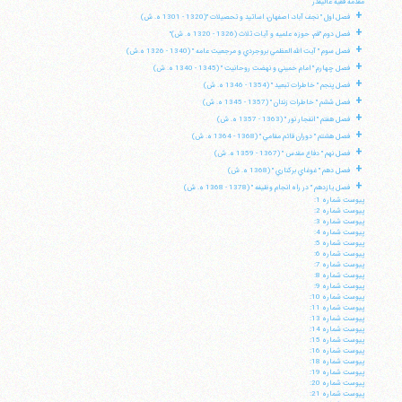
مقدمه فقيه عاليقدر
+
فصل اول " نجف آباد، اصفهان، اساتيد و تحصيلات "(1320 - 1301 ه. ش)
+
فصل دوم "قم، حوزه علميه و آيات ثلاث (1326 - 1320 ه. ش)"
+
فصل سوم " آيت الله العظمي بروجردي و مرجعيت عامه " (1340 - 1326 ه.ش)
+
فصل چهارم " امام خميني و نهضت روحانيت " (1345 - 1340 ه. ش)
+
فصل پنجم " خاطرات تبعيد " (1354 - 1346 ه. ش)
+
فصل ششم " خاطرات زندان " (1357 - 1345 ه. ش)
+
فصل هفتم " انفجار نور " (1363 - 1357 ه. ش)
+
فصل هشتم " دوران قائم مقامي " (1368 - 1364 ه. ش)
+
فصل نهم " دفاع مقدس " (1367 - 1359 ه. ش)
+
فصل دهم " غوغاي بركناري " (1368 ه. ش)
+
فصل يازدهم " در راه انجام وظيفه " (1378 - 1368 ه. ش)
پيوست شماره 1:
پيوست شماره 2:
پيوست شماره 3:
پيوست شماره 4:
پيوست شماره 5:
پيوست شماره 6:
پيوست شماره 7:
پيوست شماره 8:
پيوست شماره 9:
پيوست شماره 10:
پيوست شماره 11:
پيوست شماره 13:
پيوست شماره 14:
پيوست شماره 15:
پيوست شماره 16:
پيوست شماره 18:
پيوست شماره 19:
پيوست شماره 20:
پيوست شماره 21: