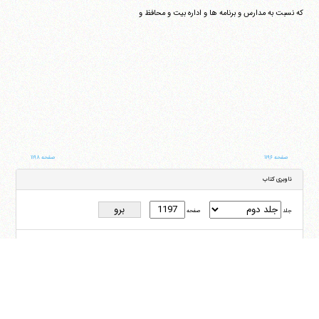
که نسبت به مدارس و برنامه ها و اداره بیت و محافظ و
صفحه ۱۱۹۶
صفحه ۱۱۹۸
ناوبری کتاب
جلد
صفحه
با کمک این بخش شما می‌توانید به جلد و صفحه دلخواه خود در این کتاب منتقل شوید
ایران
،
قم
،
میدان مصلّی، بلوار شهید محمّد منتظری، كوچه شماره ٨
کد پستی:
3713744381
تلفن
14-37740011-25-0098
فکس
37740015-25-0098