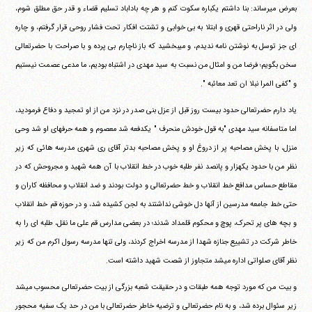
بعرض می‎رساند: بنا داشتم یکباره سکوت کنم و هر چه باداباد تسلیم قضاء و قدر حق مطلق شوم،
ولی در اثر ناراحتی قهری و ابتلا به بی خوابی و تشتت افکار تحت فشار روحی قرار گرفتم، و چاره
ای جز توسل به نوشتن نامه ندیدم، و می‎بخشید که باز ناچارم بی پرده و با صراحت با حضرتعالی
سخن بگویم؛ فرضا من و امثال من نسبت به سید مهدی در اشتباه بودیم، ما مدعی عصمت نیستیم
و "کفی المرا نبلا ان تعد معائبه ".
یاد دارم حضرتعالی حدود بیست روز قبل از عزل بنی صدر در نزد من از او تمجید و دفاع فرمودید،
اما متاسفانه سید مهدی "به قول خودش منحرف " یکدفعه شد معصوم و همه حرفهای او شد وحی
منزل، با پخش مصاحبه پر از دروغ او و پخش مصاحبه بدتر آقای ری شهری مدرسه هائی که زیر
نظر من با حدود یکهزار و پانصد نفر طلبه خوب در خط انقلاب با آن همه شهید و مجروحش که در
مقاطع حساس مدافع خط انقلاب و خط حضرتعالی و دولت بودند و ضد انقلاب و محافظه کاران و
حتی خط جامعه مدرسین از آنها دل خوشی نداشتند به لجن کشیده شد، و در حوزه قم خط انقلاب
و بچه های پر تحرک، پوچ و محکوم قلمداد شدند؛ در بعضی مدارس قم علی ما نقل، طلبه ای را به
خاطر شرکت در تشییع جنازه شهدا از مدرسه اخراج کردند، ولی تنها مدرسه رسول اکرم من که زیر
نظر آقای صلواتی اداره می‎شد متجاوز از شصت شهید داشته است.
و بیت من که مورد توجه همه طبقات و در حقیقت شعبه بزرگی از بیت حضرتعالی محسوب می‎شد
زیر سئوال برده شد، و به نام حضرتعالی و ترضیه خاطر حضرتعالی با من در حد یک سفیه محجور