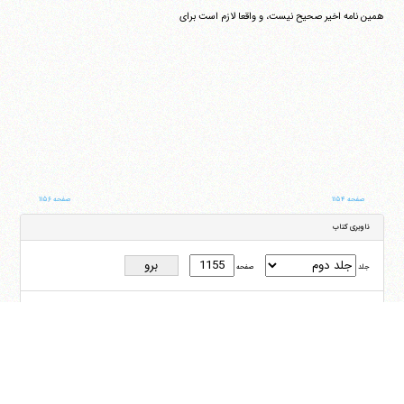
همین نامه اخیر صحیح نیست، و واقعا لازم است برای
صفحه ۱۱۵۴
صفحه ۱۱۵۶
ناوبری کتاب
جلد
صفحه
با کمک این بخش شما می‌توانید به جلد و صفحه دلخواه خود در این کتاب منتقل شوید
ایران
،
قم
،
میدان مصلّی، بلوار شهید محمّد منتظری، كوچه شماره ٨
کد پستی:
3713744381
تلفن
14-37740011-25-0098
فکس
37740015-25-0098