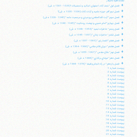
مقدمه فقيه عاليقدر
+
فصل اول " نجف آباد، اصفهان، اساتيد و تحصيلات "(1320 - 1301 ه. ش)
+
فصل دوم "قم، حوزه علميه و آيات ثلاث (1326 - 1320 ه. ش)"
+
فصل سوم " آيت الله العظمي بروجردي و مرجعيت عامه " (1340 - 1326 ه.ش)
+
فصل چهارم " امام خميني و نهضت روحانيت " (1345 - 1340 ه. ش)
+
فصل پنجم " خاطرات تبعيد " (1354 - 1346 ه. ش)
+
فصل ششم " خاطرات زندان " (1357 - 1345 ه. ش)
+
فصل هفتم " انفجار نور " (1363 - 1357 ه. ش)
+
فصل هشتم " دوران قائم مقامي " (1368 - 1364 ه. ش)
+
فصل نهم " دفاع مقدس " (1367 - 1359 ه. ش)
+
فصل دهم " غوغاي بركناري " (1368 ه. ش)
+
فصل يازدهم " در راه انجام وظيفه " (1378 - 1368 ه. ش)
پيوست شماره 1:
پيوست شماره 2:
پيوست شماره 3:
پيوست شماره 4:
پيوست شماره 5:
پيوست شماره 6:
پيوست شماره 7:
پيوست شماره 8:
پيوست شماره 9:
پيوست شماره 10:
پيوست شماره 11:
پيوست شماره 13:
پيوست شماره 14:
پيوست شماره 15:
پيوست شماره 16:
پيوست شماره 18:
پيوست شماره 19:
پيوست شماره 20:
پيوست شماره 21: