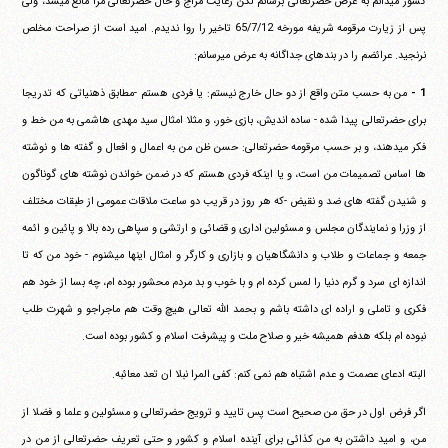
کشور می‎دانم به عرض حضرتعالی برسانم لکن رعایت مزاج و حال حضرتعالی مرا مانع می‎شد، ولی
پس از زیارت مرقومه شریفه مورخه ‏65/7/12 تاخیر را روا ندیدم. امید است از صراحت مخلص
نرنجید. عرائضم را در بندهای جداگانه به عرض می‎رسانم:
1 -
من به حسب متن واقع از دو حال خارج نیستم: یا فردی هستم -مطابق ذهنیاتی که تدریجا
برای حضرتعالی پیدا شده - ساده اندیش، بازی خور، و مثلا امثال سید مهدی هاشمی به من خط و
فکر می‎دهند، و بر حسب مرقومه حضرتعالی: حسن ظن من به اعمال و افعال و گفته ها و نوشته
ها اساس تصمیمات من است، و یا اینکه فردی هستم که در ضمن خواندن نوشته های گوناگون
و شنیدن گفته های ضد و نقیض -که هر روز در قریب دو ساعت ملاقات عمومی از طبقات مختلف
از وزرا و نمایندگان مجلس و مسئولین اداری و قضائی و ارتشی و سپاهی رده بالا و پائین و ائمه
جمعه و جماعات و طلاب و دانشگاهیان و بازاری و کارگر و امثال اینها می‎شنوم - خود من که تا
اندازه ای سرد و گرم دنیا را لمس کرده ام و با خوب و بد مردم محشور بوده ام، چه بسا از خود هم
فکری و تاملی و اراده ای داشته باشم و بحمد الله تعالی هیچ وقت هم ماجراجو و شهرت طلب
نبوده ام بلکه هدفم همیشه خیر و صلاح ملت و پیشرفت اسلام و کشور بوده است.
البته ادعای عصمت و عدم اشتباه هم نمی کنم: کفی المرا نبلا ان تعد معائبه.
اگر فرض اول در حق من صحیح است پس تایید و ترویج حضرتعالی و مسئولین و علما و فضلا از
من، و امید داشتن به من کذائی برای آینده اسلام و کشور و حتی تعریف حضرتعالی از من در