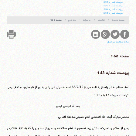
پيوست شماره 251:
پيوست شماره 252:
پيوست شماره 254:
پيوست شماره 255:
صفحه نخست
کتاب‌ها
خاطرات
جلد دوم
صفحه ۱۱۵۵
حالت مطالعه غیر فعال
صفحه ۱۱۵۵
پیوست شماره 143:
نامه معظم له در پاسخ به نامه مورخ ‏65/7/12 امام خمینی درباره پاره ای از نارساییها و دفع برخی
اتهامات، مورخه ‏1365/7/17
بسم الله الرحمن الرحیم
محضر مبارک آیت الله العظمی امام خمینی مدظله العالی
پس از سلام و تحیت، مدتی بود تصمیم داشتم صادقانه و صریح مطالبی را که به نفع انقلاب و