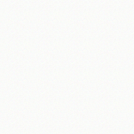
تلفن 37740011-25-98+ تا 14
فکس
37740015-25-98+