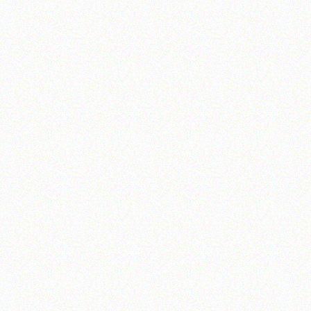
آیت‌الله منتظری
وب سایت رسمی آیت‌الله منتظری
یران
،
قم
،
میدان مصلّی، بلوار شهید محمّد منتظری، كوچه شماره ٨
کد پستی: 3713744381