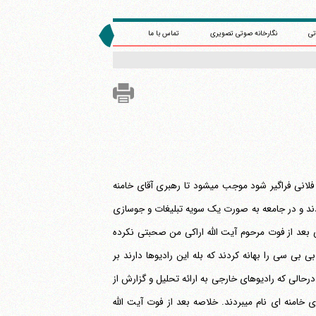
تی
نگارخانه صوتی تصویری
تماس با ما
این عده در راه خود می‎دانستند من بودم، آنها پیش خود تحلیل می‎کردند که اگر مرجعیت فلانی فراگیر شود موجب می‎شود تا رهبری آقای خامنه
ضعیف شود، لذا از همان ابتدا به بهانه های مختلف به من و بیت من حمله می‎کردند و در جامعه به صورت یک سویه تبلیغات و جوسازی
ا معمولا برای حملات خودشان بعضی صحبتهای مرا بهانه می‎کردند ولی بعد از فوت مرحوم آیت الله اراکی من صحبتی نکرده
 بی سی را بهانه کردند که بله این رادیوها دارند بر
 توطئه ای در کار است ! درحالی که رادیوهای خارجی به ارائه تحلیل و گزارش از
وضعیت مرجعیت می‎پرداختند و اتفاقا در گزارشهایشان بارها از دیگران و حتی شخص آقای خامنه ای نام می‎بردند. خلاصه بعد از فوت آیت الله