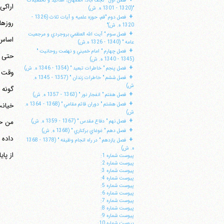
فصل اول " نجف آباد، اصفهان، اساتيد و تحصيلات
اراکی
"(1320 - 1301 ه. ش)
+
فصل دوم "قم، حوزه علميه و آيات ثلاث (1326 -
1320 ه. ش)"
+
فصل سوم " آيت الله العظمي بروجردي و مرجعيت
عامه " (1340 - 1326 ه.ش)
+
فصل چهارم " امام خميني و نهضت روحانيت "
(1345 - 1340 ه. ش)
+
فصل پنجم " خاطرات تبعيد " (1354 - 1346 ه. ش)
وقت د
+
فصل ششم " خاطرات زندان " (1357 - 1345 ه.
ش)
گونه 
+
فصل هفتم " انفجار نور " (1363 - 1357 ه. ش)
+
فصل هشتم " دوران قائم مقامي " (1368 - 1364 ه.
ش)
+
من حم
فصل نهم " دفاع مقدس " (1367 - 1359 ه. ش)
+
فصل دهم " غوغاي بركناري " (1368 ه. ش)
داده 
+
فصل يازدهم " در راه انجام وظيفه " (1378 - 1368
ه. ش)
از پا
پيوست شماره 1:
پيوست شماره 2:
پيوست شماره 3:
پيوست شماره 4:
پيوست شماره 5:
پيوست شماره 6:
پيوست شماره 7:
پيوست شماره 8:
پيوست شماره 9:
پيوست شماره 10: