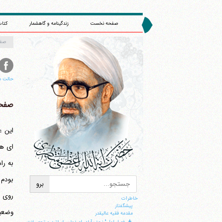
صفحه نخست
زندگینامه و گاهشمار
کتاب
صف
حالت م
صفحه 
بودم 
خاطرات
پيشگفتار
مقدمه فقيه عاليقدر
+