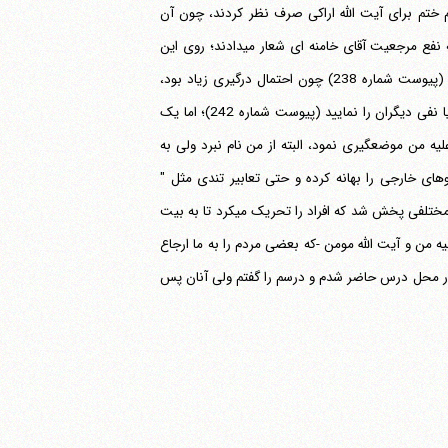
م ختم برای آیت الله اراکی صرف نظر کردند، چون آن
روزها یک عده را به عنوان " حزب الله " و امثال آن راه انداخته بودند و در مراسم علما به نفع مرجعیت آقای خامنه ای شعار می‎دادند؛ روی این
اساس من هم صلاح ندیدم برای آیت الله اراکی مراسم بگیرم و فقط پیام تسلیتی نوشتم (پیوست شماره 238) چون احتمال درگیری زیاد بود،
حتی اعضای دفتر را جمع کردم و به آنان گفتم لازم نیست برای مرجعیت من تبلیغ کنید یا نفی دیگران را نمایید (پیوست شماره 242)؛ اما یک
یه من موضعگیری نمود، البته از من نام نبرد ولی به
های خارجی را بهانه کرده و حتی تعابیر تندی مثل "
خیانت " را به من نسبت داد، پس از این سخنرانی بود که در سطح شهر قم اطلاعیه های مختلفی پخش شد که افراد را تحریک می‎کرد تا به بیت
یه من و آیت الله مومن -که بعضی مردم را به ما ارجاع
در محل درس حاضر شدم و درسم را گفتم ولی آنان پس