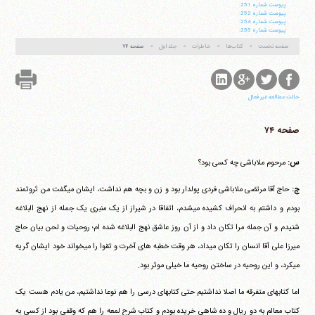
پيوست شماره 251:
پيوست شماره 252:
پيوست شماره 254:
پيوست شماره 255:
صفحه نخست
کتاب‌ها
خاطرات
جلد اول
صفحه ۷۴
حالت مطالعه غیر فعال
صفحه ۷۴
س:
مرحوم ملاباشی چه کسی بود؟
ج:
حاج آقا مرتضی ملاباشی فردی پولدار بود و زن و بچه هم نداشت، ایشان می‎گفت من ثروتمند
بودم و داشتم به انحراف کشیده می‎شدم، اتفاقا در شیراز از یک منبری یک جمله از نهج البلاغه
شنیدم و آن جمله مرا تکان داد و از آن روز عاشق نهج البلاغه شده ام؛ روحیات و لحن بیان حاج
میرزا علی آقا انسان را تکان می‎داد، هر وقت خطبه های آخرت و تقوا را می‎خواند خود ایشان گریه
می‎کرد، و این روحیه در ساختن روحیه ما خیلی موثر بود.
اما کتابهای متفرقه ما اصلا نداشتیم حتی کتابهای درسی را هم نوعا نداشتیم، من یادم هست یک
کتاب معالم به دو ریال و ده شاهی خریده بودم و کتاب شرح لمعه را هم که وقفی بود از کسی به