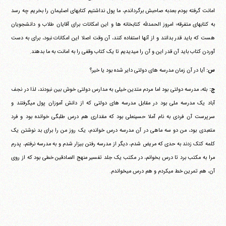
امانت گرفته بودم بعدبه صاحبش برگرداندم، ما پول نداشتیم کتابهای اصلیمان را بخریم چه رسد
به کتابهای متفرقه؛ امروز الحمدلله کتابخانه ها و این امکانات برای آقایان طلاب و دانشجویان
هست که باید قدر بدانند و از آنها استفاده کنند، آن وقت اصلا این امکانات نبود، برای به دست
آوردن کتاب باید آن قدر این و آن را می‎دیدیم تا یک کتاب وقفی را به امانت به ما بدهند.
س:
آیا در آن زمان مدرسه های دولتی دایر شده بود یا خیر؟
ج:
بله، مدرسه دولتی بود اما مردم متدین خیلی به مدارس دولتی خوش بین نبودند، لذا در نجف
آباد یک مدرسه ملی بود در مقابل مدرسه های دولتی که از دانش آموزان پول می‎گرفتند و
سرپرست آن فردی به نام آملا حسینعلی بود که مقداری هم درس طلبگی خوانده بود و فرد
متعبدی بود، من دو سه ماهی در آن مدرسه درس خواندم، یک روز من را برای بد نوشتن یک
کلمه کتک زدند به حدی که مریض شدم، دیگر از مدرسه رفتن بیزار شدم و به مدرسه نرفتم، پدرم
مرا به مکتب برد تا درس بخوانم، در مکتب یک جلد تفسیر منهج الصادقین خطی بود که از روی
آن، هم تمرین خط می‎کردم و هم درس می‎خواندم.