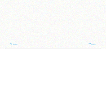
صفحه ۷۳
صفحه ۷۵
ناوبری کتاب
جلد
صفحه
با کمک این بخش شما می‌توانید به جلد و صفحه دلخواه خود در این کتاب منتقل شوید
ایران
،
قم
،
میدان مصلّی، بلوار شهید محمّد منتظری، كوچه شماره ٨
کد پستی:
3713744381
تلفن
14-37740011-25-0098
فکس
37740015-25-0098