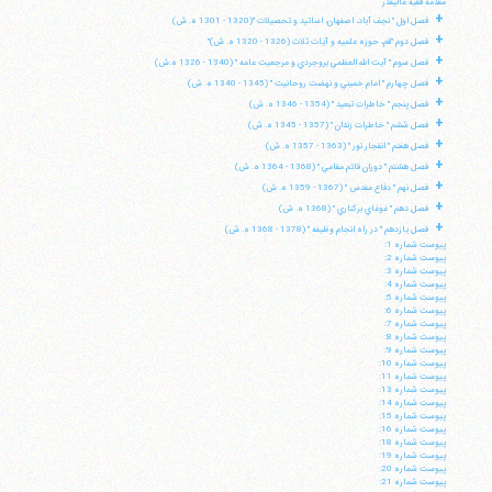
مقدمه فقيه عاليقدر
+
فصل اول " نجف آباد، اصفهان، اساتيد و تحصيلات "(1320 - 1301 ه. ش)
+
فصل دوم "قم، حوزه علميه و آيات ثلاث (1326 - 1320 ه. ش)"
+
فصل سوم " آيت الله العظمي بروجردي و مرجعيت عامه " (1340 - 1326 ه.ش)
+
فصل چهارم " امام خميني و نهضت روحانيت " (1345 - 1340 ه. ش)
+
فصل پنجم " خاطرات تبعيد " (1354 - 1346 ه. ش)
+
فصل ششم " خاطرات زندان " (1357 - 1345 ه. ش)
+
فصل هفتم " انفجار نور " (1363 - 1357 ه. ش)
+
فصل هشتم " دوران قائم مقامي " (1368 - 1364 ه. ش)
+
فصل نهم " دفاع مقدس " (1367 - 1359 ه. ش)
+
فصل دهم " غوغاي بركناري " (1368 ه. ش)
+
فصل يازدهم " در راه انجام وظيفه " (1378 - 1368 ه. ش)
پيوست شماره 1:
پيوست شماره 2:
پيوست شماره 3:
پيوست شماره 4:
پيوست شماره 5:
پيوست شماره 6:
پيوست شماره 7:
پيوست شماره 8:
پيوست شماره 9:
پيوست شماره 10:
پيوست شماره 11:
پيوست شماره 13:
پيوست شماره 14:
پيوست شماره 15:
پيوست شماره 16:
پيوست شماره 18:
پيوست شماره 19:
پيوست شماره 20:
پيوست شماره 21: