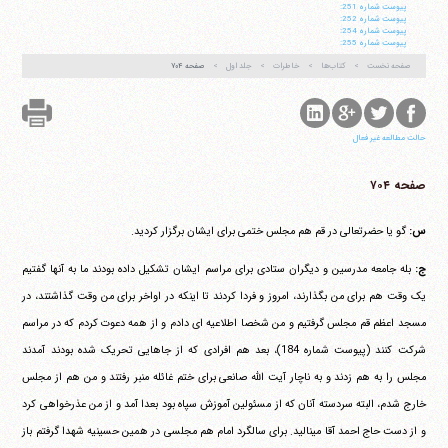
پيوست شماره 251:
پيوست شماره 252:
پيوست شماره 254:
پيوست شماره 255:
صفحه نخست
کتاب‌ها
خاطرات
جلد اول
صفحه ۷۰۴
حالت مطالعه غیر فعال
صفحه ۷۰۴
س:
گو یا حضرتعالی در قم هم مجلس ختمی برای ایشان برگزار کردید.
ج:
بله جامعه مدرسین و دیگران ستادی برای مراسم ایشان تشکیل داده بودند ما به آنها گفتیم
یک وقت هم برای من بگذارند، امروز و فردا کردند تا اینکه در اواخر برای من وقت گذاشتند، در
مسجد اعظم قم مجلس گرفتیم و من شخصا اطلاعیه ای دادم و از همه دعوت کردم که در مراسم
شرکت کنند (پیوست شماره 184)، بعد هم افرادی که از جاهایی تحریک شده بودند آمدند
مجلس را به هم زدند و به ناچار آیت الله صانعی برای ختم غائله منبر رفتند و من هم از مجلس
خارج شدم، البته سردسته آنان که از مسئولین آموزش سپاه بود بعدا آمد و از من عذرخواهی کرد
و از دست حاج احمد آقا می‎نالید. برای سالگرد امام هم مجلسی در همین حسینیه شهدا گرفتم باز