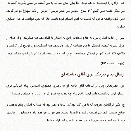
هم افرادی را فرستادند به هم زدند، لذا برای سال بعد که به من گفتند مراسمی بگیرید گفتم نه،
من دیگر جلسه نمی گیرم " لا یلدغ المومن من جحر مرتین " مومن از یک سوراخ دو بار گزیده
نمی شود؛ وظیفه ما بود که نسبت به امام احترام کرده باشیم حالا که نمی خواهند ما هم اصراری
نداریم.
پس از رحلت ایشان روزنامه ها و مجلات راجع به ایشان با افراد مصاحبه می‎کردند، و از جمله از
طرف نشریه کیهان فرهنگی با من مصاحبه کردند، ولی مصاحبه کنندگان مورد توبیخ قرار گرفتند و
بالاخره نگذاشتند کیهان فرهنگی مصاحبه را چاپ کند و در نتیجه دفتر ما آن را پیاده و منتشر نمود.
(پیوست شماره 185)
ارسال پیام تبریک برای آقای خامنه ای
س:
حضرتعالی پس از انتخاب آقای خامنه ای به رهبری جمهوری اسلامی، پیام تبریکی برای
ایشان ارسال داشتید؛ علت ارسال این پیام چه بود و چه ضرورتی در این باره احساس می‎شد؟
ج:
یکی از آقایان معروف که با من آشنا بودآمد اینجا و مصر بود که شما به ایشان پیام بدهید و
صلاح نیست شما بی تفاوت باشید و قاعدتا ایشان هم جواب خواهند داد و بسیاری از چالشها
برطرف می‎شود و مخالفین شما در اهداف شومی که دارند و شما