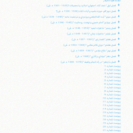
مقدمه فقيه عاليقدر
+
فصل اول " نجف آباد، اصفهان، اساتيد و تحصيلات "(1320 - 1301 ه. ش)
+
فصل دوم "قم، حوزه علميه و آيات ثلاث (1326 - 1320 ه. ش)"
+
فصل سوم " آيت الله العظمي بروجردي و مرجعيت عامه " (1340 - 1326 ه.ش)
+
فصل چهارم " امام خميني و نهضت روحانيت " (1345 - 1340 ه. ش)
+
فصل پنجم " خاطرات تبعيد " (1354 - 1346 ه. ش)
+
فصل ششم " خاطرات زندان " (1357 - 1345 ه. ش)
+
فصل هفتم " انفجار نور " (1363 - 1357 ه. ش)
+
فصل هشتم " دوران قائم مقامي " (1368 - 1364 ه. ش)
+
فصل نهم " دفاع مقدس " (1367 - 1359 ه. ش)
+
فصل دهم " غوغاي بركناري " (1368 ه. ش)
+
فصل يازدهم " در راه انجام وظيفه " (1378 - 1368 ه. ش)
پيوست شماره 1:
پيوست شماره 2:
پيوست شماره 3:
پيوست شماره 4:
پيوست شماره 5:
پيوست شماره 6:
پيوست شماره 7:
پيوست شماره 8:
پيوست شماره 9:
پيوست شماره 10:
پيوست شماره 11:
پيوست شماره 13:
پيوست شماره 14:
پيوست شماره 15:
پيوست شماره 16:
پيوست شماره 18:
پيوست شماره 19:
پيوست شماره 20:
پيوست شماره 21: