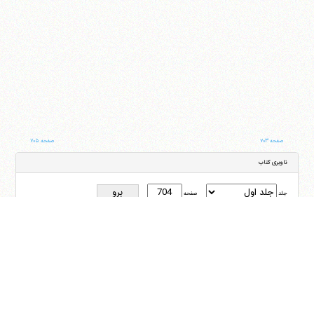
صفحه ۷۰۳
صفحه ۷۰۵
ناوبری کتاب
جلد
صفحه
با کمک این بخش شما می‌توانید به جلد و صفحه دلخواه خود در این کتاب منتقل شوید
ایران
،
قم
،
میدان مصلّی، بلوار شهید محمّد منتظری، كوچه شماره ٨
کد پستی:
3713744381
تلفن
14-37740011-25-0098
فکس
37740015-25-0098