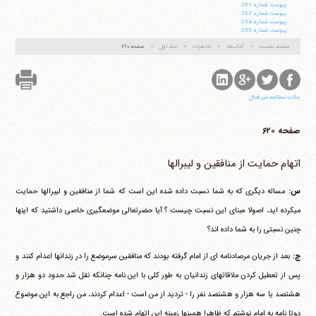
پيوست شماره 251:
پيوست شماره 252:
پيوست شماره 254:
پيوست شماره 255:
صفحه نخست
کتاب‌ها
خاطرات
جلد اول
صفحه ۶۲۰
حالت مطالعه غیر فعال
صفحه ۶۲۰
اتهام حمایت از منافقین و لیبرالها
س:
مساله دیگری که به شما نسبت داده شده این است که شما از منافقین و لیبرالها حمایت
می‎کرده اید، اصولا مبنای این نسبت چیست ؟ آیا حضرتعالی موضعگیری خاصی داشتید که اینها
چنین نسبتی را به شما داده اند؟
ج:
بعد از جریان مرصادنامه ای از امام گرفته بودند که منافقین سرموضع را در زندانها اعدام کنند و
پس از تعطیل کردن ملاقاتهای زندانیان به طور کلی با این نامه چنانکه نقل شد حدود دو هزار و
هشتصد یا سه هزار و هشتصد نفر را - تردید از من است - اعدام کردند، من راجع به این موضوع
دوتا نامه به امام نوشتم که ظاهرا همینها زمینه این اتهام شده است.