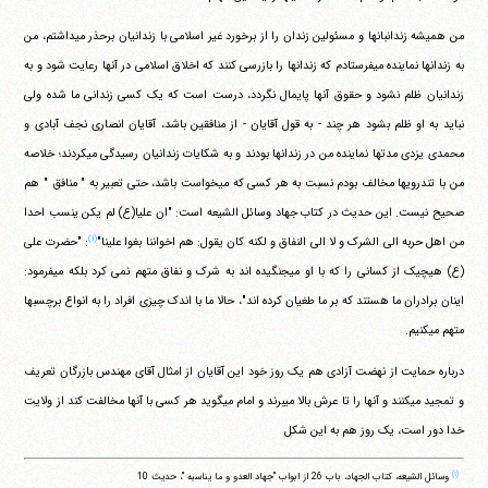
من همیشه زندانبانها و مسئولین زندان را از برخورد غیر اسلامی با زندانیان برحذر می‎داشتم، من
به زندانها نماینده می‎فرستادم که زندانها را بازرسی کنند که اخلاق اسلامی در آنها رعایت شود و به
زندانیان ظلم نشود و حقوق آنها پایمال نگردد، درست است که یک کسی زندانی ما شده ولی
نباید به او ظلم بشود هر چند - به قول آقایان - از منافقین باشد، آقایان انصاری نجف آبادی و
محمدی یزدی مدتها نماینده من در زندانها بودند و به شکایات زندانیان رسیدگی می‎کردند؛ خلاصه
من با تندرویها مخالف بودم نسبت به هر کسی که می‎خواست باشد، حتی تعبیر به " منافق " هم
صحیح نیست. این حدیث در کتاب جهاد وسائل الشیعه است: "ان علیا(ع) لم یکن ینسب احدا
(۱)
من اهل حربه الی الشرک و لا الی النفاق و لکنه کان یقول: هم اخواننا بغوا علینا"
: "حضرت علی
(ع) هیچیک از کسانی را که با او می‎جنگیده اند به شرک و نفاق متهم نمی کرد بلکه می‎فرمود:
اینان برادران ما هستند که بر ما طغیان کرده اند"، حالا ما با اندک چیزی افراد را به انواع برچسبها
متهم می‎کنیم.
درباره حمایت از نهضت آزادی هم یک روز خود این آقایان از امثال آقای مهندس بازرگان تعریف
و تمجید می‎کنند و آنها را تا عرش بالا می‎برند و امام می‎گوید هر کسی با آنها مخالفت کند از ولایت
خدا دور است، یک روز هم به این شکل
(۱)
وسائل الشیعه، کتاب الجهاد، باب 26 از ابواب "جهاد العدو و ما یناسبه "، حدیث 10