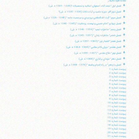
مقدمه فقيه عاليقدر
+
فصل اول " نجف آباد، اصفهان، اساتيد و تحصيلات "(1320 - 1301 ه. ش)
+
فصل دوم "قم، حوزه علميه و آيات ثلاث (1326 - 1320 ه. ش)"
+
فصل سوم " آيت الله العظمي بروجردي و مرجعيت عامه " (1340 - 1326 ه.ش)
+
فصل چهارم " امام خميني و نهضت روحانيت " (1345 - 1340 ه. ش)
+
فصل پنجم " خاطرات تبعيد " (1354 - 1346 ه. ش)
+
فصل ششم " خاطرات زندان " (1357 - 1345 ه. ش)
+
فصل هفتم " انفجار نور " (1363 - 1357 ه. ش)
+
فصل هشتم " دوران قائم مقامي " (1368 - 1364 ه. ش)
+
فصل نهم " دفاع مقدس " (1367 - 1359 ه. ش)
+
فصل دهم " غوغاي بركناري " (1368 ه. ش)
+
فصل يازدهم " در راه انجام وظيفه " (1378 - 1368 ه. ش)
پيوست شماره 1:
پيوست شماره 2:
پيوست شماره 3:
پيوست شماره 4:
پيوست شماره 5:
پيوست شماره 6:
پيوست شماره 7:
پيوست شماره 8:
پيوست شماره 9:
پيوست شماره 10:
پيوست شماره 11:
پيوست شماره 13:
پيوست شماره 14:
پيوست شماره 15:
پيوست شماره 16:
پيوست شماره 18:
پيوست شماره 19:
پيوست شماره 20:
پيوست شماره 21: