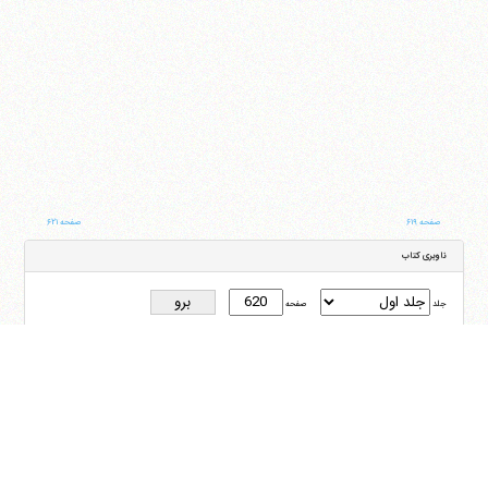
صفحه ۶۱۹
صفحه ۶۲۱
ناوبری کتاب
جلد
صفحه
با کمک این بخش شما می‌توانید به جلد و صفحه دلخواه خود در این کتاب منتقل شوید
ایران
،
قم
،
میدان مصلّی، بلوار شهید محمّد منتظری، كوچه شماره ٨
کد پستی:
3713744381
تلفن
14-37740011-25-0098
فکس
37740015-25-0098