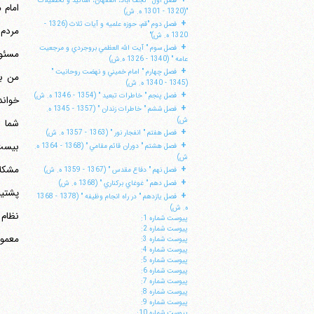
فصل اول " نجف آباد، اصفهان، اساتيد و تحصيلات
"(1320 - 1301 ه. ش)
+
فصل دوم "قم، حوزه علميه و آيات ثلاث (1326 -
1320 ه. ش)"
+
فصل سوم " آيت الله العظمي بروجردي و مرجعيت
مسئول
عامه " (1340 - 1326 ه.ش)
+
فصل چهارم " امام خميني و نهضت روحانيت "
من بخ
(1345 - 1340 ه. ش)
+
فصل پنجم " خاطرات تبعيد " (1354 - 1346 ه. ش)
+
فصل ششم " خاطرات زندان " (1357 - 1345 ه.
ش)
+
فصل هفتم " انفجار نور " (1363 - 1357 ه. ش)
+
فصل هشتم " دوران قائم مقامي " (1368 - 1364 ه.
ش)
+
فصل نهم " دفاع مقدس " (1367 - 1359 ه. ش)
+
فصل دهم " غوغاي بركناري " (1368 ه. ش)
+
فصل يازدهم " در راه انجام وظيفه " (1378 - 1368
ه. ش)
پيوست شماره 1:
پيوست شماره 2:
معمولا نظا
پيوست شماره 3:
پيوست شماره 4:
پيوست شماره 5:
پيوست شماره 6:
پيوست شماره 7:
پيوست شماره 8:
پيوست شماره 9:
پيوست شماره 10: