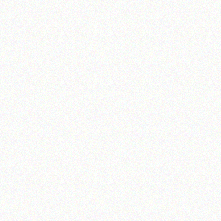
آیت‌الله منتظری
وب سایت رسمی آیت‌الله منتظری
یران
،
قم
،
میدان مصلّی، بلوار شهید محمّد منتظری، كوچه شماره ٨
کد پستی: 3713744381