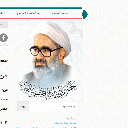
صفحه نخست
زندگینامه و گاهشمار
کتاب
صف
حالت م
صفحه 
طرح 
س:
س
حضرتع
خاطرات
پيشگفتار
ج:
وا
مقدمه فقيه عاليقدر
+