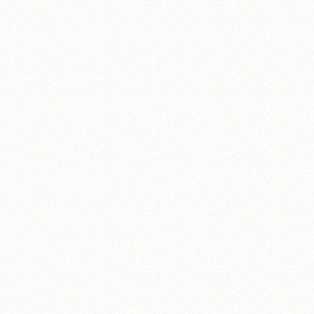
تلفن 37740011-25-98+ تا 14
فکس
37740015-25-98+