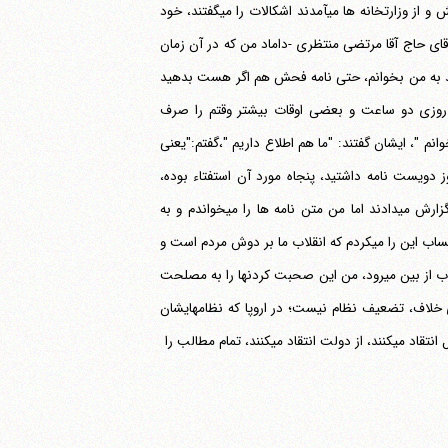
امام مطرح کنند با من مطرح می‎کردند، واقعیات قضایا به من گزارش می‎شد، از سپاه و ارتش و از وزارتخانه ها می‎آمدند اشکالات را می‎گفتند، خود
داشتیم که من به آقای حاج آقا مرتضی منتظری -داماد من که در آن زمان
 به من بخوانم، حتی نامه فحش هم اگر هست بدهید
 روزی دو ساعت و بعضی اوقات بیشتر وقتم را صرف
دن نامه ها می‎کردم. یک وقت به مرحوم امام گفتم: "آقا من این نامه های مردم را می‎خوانم "، ایشان گفتند: "ما هم اطلاع داریم "،گفتم:"یعنی
تند:"خیر، گزارش می‎دهند به ما و می‎گویند که مثلا امروز دویست نامه داشتید، پنجاه مورد آن استفتاء بوده،
بیست مورد آن فحش بوده، سی مورد آن کمک می‎خواسته و..."؛ به این شکل به امام گزارش می‎دادند اما من متن نامه ها را می‎خواندم و به
مشکلات واقف می‎شدم، خود مسئولین رده بالا می‎آمدند گزارشهایی می‎دادند، آن وقت من حساب این را می‎کردم که انقلاب ما بر دوش مردم است و
پشتیبان آن مردم هستند، اگر مردم زده شوند و از روحانیت ناامید شوند همه چیز این انقلاب از بین می‎رود، من این صحبت کردنها را به مصلحت
ارهای خلاف، تضعیف نظام نیست؛ در اروپا که نظامهایشان