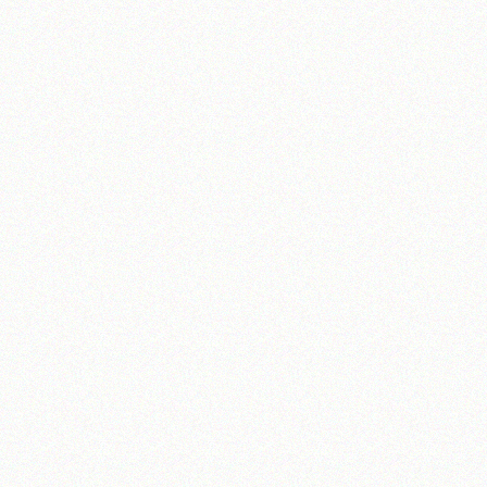
تلفن 37740011-25-98+ تا 14
فکس
37740015-25-98+