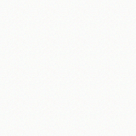
آیت‌الله منتظری
وب سایت رسمی آیت‌الله منتظری
یران
،
قم
،
میدان مصلّی، بلوار شهید محمّد منتظری، كوچه شماره ٨
کد پستی: 3713744381