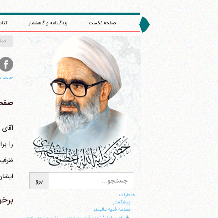
صفحه نخست
زندگینامه و گاهشمار
کتاب
صف
حالت م
صفحه 
آقای 
ظرفیت
ایشان
خاطرات
برخو
پيشگفتار
مقدمه فقيه عاليقدر
+