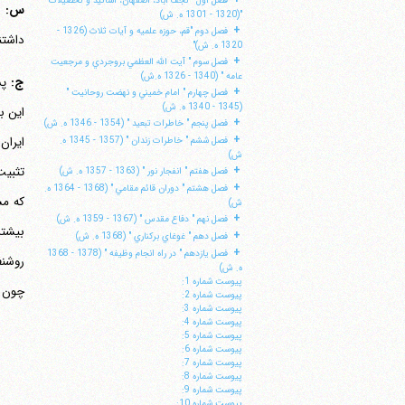
فصل اول " نجف آباد، اصفهان، اساتيد و تحصيلات
س:
"(1320 - 1301 ه. ش)
+
فصل دوم "قم، حوزه علميه و آيات ثلاث (1326 -
داشتن
1320 ه. ش)"
+
فصل سوم " آيت الله العظمي بروجردي و مرجعيت
عامه " (1340 - 1326 ه.ش)
ج:
پس
+
فصل چهارم " امام خميني و نهضت روحانيت "
(1345 - 1340 ه. ش)
+
فصل پنجم " خاطرات تبعيد " (1354 - 1346 ه. ش)
+
فصل ششم " خاطرات زندان " (1357 - 1345 ه.
ش)
+
تثبیت
فصل هفتم " انفجار نور " (1363 - 1357 ه. ش)
+
فصل هشتم " دوران قائم مقامي " (1368 - 1364 ه.
که مس
ش)
+
فصل نهم " دفاع مقدس " (1367 - 1359 ه. ش)
+
فصل دهم " غوغاي بركناري " (1368 ه. ش)
+
فصل يازدهم " در راه انجام وظيفه " (1378 - 1368
روشنف
ه. ش)
پيوست شماره 1:
چون
پيوست شماره 2:
پيوست شماره 3:
پيوست شماره 4:
پيوست شماره 5:
پيوست شماره 6:
پيوست شماره 7:
پيوست شماره 8:
پيوست شماره 9:
پيوست شماره 10: