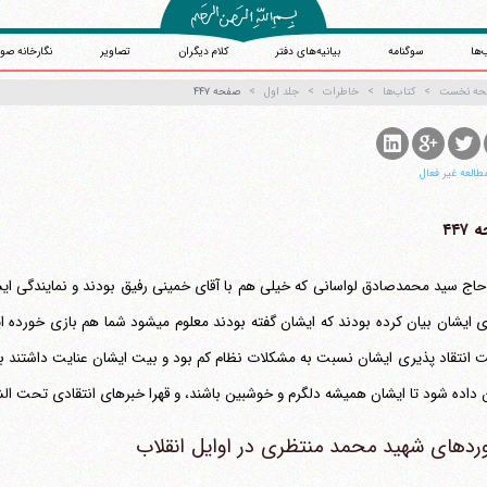
‌ها
سوگنامه
بیانیه‌های دفتر
کلام دیگران
تصاویر
نگارخانه صو
حه نخست
کتاب‌ها
خاطرات
جلد اول
صفحه ۴۴۷
طالعه غیر فعال
۴۴۷
حاج سید محمدصادق لواسانی که خیلی هم با آقای خمینی رفیق بودند و نمایندگی ایش
را برای ایشان بیان کرده بودند که ایشان گفته 
 انتقاد پذیری ایشان نسبت به مشکلات نظام کم بود و بیت ایشان عنایت داشتند
 داده شود تا ایشان همیشه دلگرم و خوشبین باشند، و قهرا خبرهای انتقادی تحت الشعاع قر
ردهای شهید محمد منتظری در اوایل انقلاب