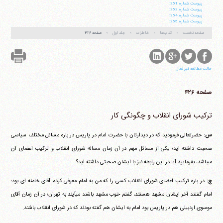
پيوست شماره 251:
پيوست شماره 252:
پيوست شماره 254:
پيوست شماره 255:
صفحه نخست
کتاب‌ها
خاطرات
جلد اول
صفحه ۴۲۶
حالت مطالعه غیر فعال
صفحه ۴۲۶
ترکیب شورای انقلاب و چگونگی کار
س:
حضرتعالی فرمودید که در دیدارتان با حضرت امام در پاریس در باره مسائل مختلف سیاسی
صحبت داشته اید؛ یکی از مسائل مهم در آن زمان مساله شورای انقلاب و ترکیب اعضای آن
می‎باشد، بفرمایید آیا در این رابطه نیز با ایشان صحبتی داشته اید؟
ج:
در باره ترکیب اعضای شورای انقلاب کسی را که من به امام معرفی کردم آقای خامنه ای بود؛
امام گفتند آخر ایشان مشهد هستند، گفتم خوب مشهد باشند می‎آیند به تهران؛ در آن زمان آقای
موسوی اردبیلی هم در پاریس بود امام به ایشان هم گفته بودند که در شورای انقلاب باشند.