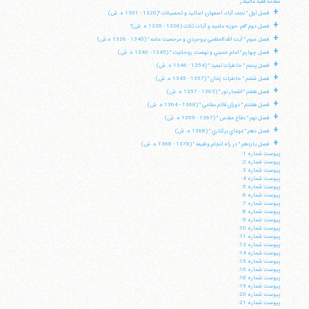
مقدمه فقيه عاليقدر
+
فصل اول " نجف آباد، اصفهان، اساتيد و تحصيلات "(1320 - 1301 ه. ش)
+
فصل دوم "قم، حوزه علميه و آيات ثلاث (1326 - 1320 ه. ش)"
+
فصل سوم " آيت الله العظمي بروجردي و مرجعيت عامه " (1340 - 1326 ه.ش)
+
فصل چهارم " امام خميني و نهضت روحانيت " (1345 - 1340 ه. ش)
+
فصل پنجم " خاطرات تبعيد " (1354 - 1346 ه. ش)
+
فصل ششم " خاطرات زندان " (1357 - 1345 ه. ش)
+
فصل هفتم " انفجار نور " (1363 - 1357 ه. ش)
+
فصل هشتم " دوران قائم مقامي " (1368 - 1364 ه. ش)
+
فصل نهم " دفاع مقدس " (1367 - 1359 ه. ش)
+
فصل دهم " غوغاي بركناري " (1368 ه. ش)
+
فصل يازدهم " در راه انجام وظيفه " (1378 - 1368 ه. ش)
پيوست شماره 1:
پيوست شماره 2:
پيوست شماره 3:
پيوست شماره 4:
پيوست شماره 5:
پيوست شماره 6:
پيوست شماره 7:
پيوست شماره 8:
پيوست شماره 9:
پيوست شماره 10:
پيوست شماره 11:
پيوست شماره 13:
پيوست شماره 14:
پيوست شماره 15:
پيوست شماره 16:
پيوست شماره 18:
پيوست شماره 19:
پيوست شماره 20:
پيوست شماره 21: