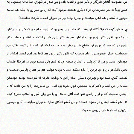
س:
عضویت آقایان بازرگان و دکتر یزدی و قطب زاده و بنی صدر در شورای انقلاب به پیشنهاد چه
کسی بود؟ به نظر حضرتعالی افراد دیگری همانند مرحوم آیت الله ربانی شیرازی با اینکه هم سابقه
حوزوی داشتند و هم اهل سیاست و مبارزه بودند چرا در شورای انقلاب شرکت نداشتند؟
ج:
همان گونه که قبلا گفتم آن وقت که امام در پاریس بودند از جمله افرادی که خیلی به ایشان
نزدیک بود آقای دکتر یزدی بود و ایشان هم به دکتر یزدی خیلی اعتماد داشتند و مسلما دکتر
یزدی در تصمیم گیریهای آن مقطع خیلی موثر بوده اند، به گونه ای که عرض کردم وقتی من
می‎خواستم خیلی خصوصی با امام صحبت کنم آقای دکتر یزدی هم آنجا بود امام گفتند ایشان از
خودمان است، و من تا آن وقت با ایشان سابقه ای نداشتم ولی شنیده بودم در آمریکا جلسات
دینی دانشجو یان و مهاجرین را اداره می‎کند. مساله دولت موقت هم در همان پاریس صحبت و
تصمیم گیری شده بود و بهترین دلیلش اینکه راجع به وزارت خارجه که نتوانسته بودند خودشان
مساله را حل کنند و دکتر کریم سنجابی قبول نکرده بود امام این ماموریت را به من دادند که با
ایشان صحبت کنم و او را راضی کنم؛ فقط آقای خامنه ای را من برای شورای انقلاب مطرح کردم
که امام گفتند ایشان در مشهد هستند و من گفتم اشکال ندارد به تهران می‎آیند، با آقای موسوی
اردبیلی هم در همان پاریس صحبت