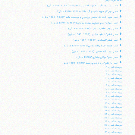
مقدمه فقيه عاليقدر
+
فصل اول " نجف آباد، اصفهان، اساتيد و تحصيلات "(1320 - 1301 ه. ش)
+
فصل دوم "قم، حوزه علميه و آيات ثلاث (1326 - 1320 ه. ش)"
+
فصل سوم " آيت الله العظمي بروجردي و مرجعيت عامه " (1340 - 1326 ه.ش)
+
فصل چهارم " امام خميني و نهضت روحانيت " (1345 - 1340 ه. ش)
+
فصل پنجم " خاطرات تبعيد " (1354 - 1346 ه. ش)
+
فصل ششم " خاطرات زندان " (1357 - 1345 ه. ش)
+
فصل هفتم " انفجار نور " (1363 - 1357 ه. ش)
+
فصل هشتم " دوران قائم مقامي " (1368 - 1364 ه. ش)
+
فصل نهم " دفاع مقدس " (1367 - 1359 ه. ش)
+
فصل دهم " غوغاي بركناري " (1368 ه. ش)
+
فصل يازدهم " در راه انجام وظيفه " (1378 - 1368 ه. ش)
پيوست شماره 1:
پيوست شماره 2:
پيوست شماره 3:
پيوست شماره 4:
پيوست شماره 5:
پيوست شماره 6:
پيوست شماره 7:
پيوست شماره 8:
پيوست شماره 9:
پيوست شماره 10:
پيوست شماره 11:
پيوست شماره 13:
پيوست شماره 14:
پيوست شماره 15:
پيوست شماره 16:
پيوست شماره 18:
پيوست شماره 19:
پيوست شماره 20:
پيوست شماره 21: