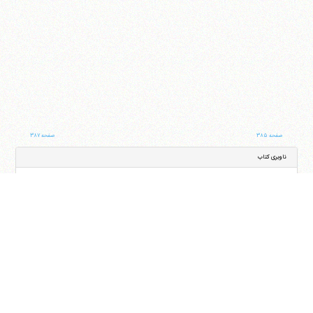
صفحه ۳۸۵
صفحه ۳۸۷
ناوبری کتاب
جلد
صفحه
با کمک این بخش شما می‌توانید به جلد و صفحه دلخواه خود در این کتاب منتقل شوید
ایران
،
قم
،
میدان مصلّی، بلوار شهید محمّد منتظری، كوچه شماره ٨
کد پستی:
3713744381
تلفن
14-37740011-25-0098
فکس
37740015-25-0098