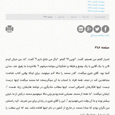
پيوست شماره 251:
پيوست شماره 252:
پيوست شماره 254:
پيوست شماره 255:
صفحه نخست
کتاب‌ها
خاطرات
جلد اول
صفحه ۳۸۶
حالت مطالعه غیر فعال
صفحه ۳۸۶
اصرار گفتم من هستم، گفت: "تویی ؟!" گفتم: "مگر من شاخ دارم ؟" گفت: "نه، من خیال کردم
الان با یک آقایی با یک وضع و قیافه و تشکیلاتی مواجه می‎شوم !" بالاخره با ما رفیق شد، مدتی
آنجا بود، آقای نفری می‎گفت: "قدر محمد را حالا آدم می‎فهمد، برای اینکه وقتی کتاب شناخت
مجاهدین آمد در نجف همه افراد با اعجاب به آن می‎نگریستند اما محمد می‎گفت اینها درست
نیست اینها افکارشان انحرافی است، اینها مطالب مادیگری در نوشته هایشان زیاد هست "،
ایشان می‎گفت: "ما همه از محمد عصبانی شده بودیم ولی حالا می‎فهمیم محمد درکش از ما خیلی
بیشتر بوده و ما آن وقت نمی فهمیدیم "، این را آقای نفری در زندان برای من تعریف کرد؛ راستش
من نگران بودم که مبادا محمد در خارج از کشور در دام اینها افتاده باشد، بعد که این مطلب را
شنیدم خیلی خوشحال شدم.