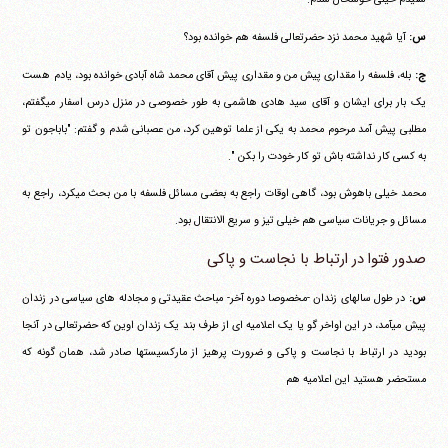
س:
آیا شهید محمد نزد حضرتعالی فلسفه هم خوانده بود؟
ج:
بله، فلسفه را مقداری پیش من و مقداری پیش آقای محمد شاه آبادی خوانده بود، یادم هست
یک بار برای ایشان و آقای سید هادی هاشمی به طور خصوصی در منزل درس اسفار می‎گفتم،
مطلبی پیش آمد مرحوم محمد به یکی از علما توهین کرد، من عصبانی شدم و گفتم: "باباجون تو
به کسی کار نداشته باش تو کار خودت را بکن ".
محمد خیلی باهوش بود، گاهی اوقات راجع به بعضی مسائل فلسفه با من بحث می‎کرد، راجع به
مسائل و جریانات سیاسی هم خیلی تیز و سریع الانتقال بود.
صدور فتوا در ارتباط با نجاست و پاکی
س:
در طول سالهای زندان -مخصوصا دوره آخر- مباحث عقیدتی و مجادله های سیاسی در زندان
پیش می‎آمد، در این اواخر گو یا یک اعلامیه ای از طرف بند یک زندان اوین که حضرتعالی در آنجا
بودید در ارتباط با نجاست و پاکی و ضرورت پرهیز از مارکسیستها صادر شد، همان گونه که
مستحضر هستید این اعلامیه هم