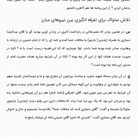
ردشان کردی !" از این برنامه ها هم گاهی داشتیم.
تلاش ساواک برای تفرقه انگیزی بین نیروهای مبارز
س:
در همین زمان که حضرتعالی در بازداشت آخری در زندان اوین بودید گو یا آقای عبدالرضا
حجازی به همراه ازغندی ( بازجو) به ملاقات شما آمده و نامه ای را که از امام خمینی در ارتباط با
وهابیت صادر شده بودبه شما دادند، اولا بفرمایید که آیا این قضیه درست است یا نه ؟ ثانیا در
صورت صحت هدف آنها از این کار چه بوده ؟ ثالثا در آن شرایط مبارزه هدف حضرت امام از
صدور این نامه چه بوده است ؟
ج:
در آن زمان مساله شهید جاوید و مباحث پیرامون آن مطرح بود و ما و دوستانمان تقریبا متهم
بودیم به طرفداری از وهابیت و این گونه مسائل، من الان تفصیل نامه امام یادم نیست منتها در
آن شرایط به نظر من چیز خوبی نبود، آقای اشراقی (داماد امام) هم زیر آن چیزهایی حاشیه زده
بود؛ و جریان این بود که یک روز مرا صدا زدند که ملاقات داری، من رفتم دیدم ازغندی ( بازجوی
ساواک) نشسته و گفت: "آقای حجازی آمده اند ملاقات شما!" بالاخره ما نشستیم و حال و احوال
کردیم، بعد آقای حجازی گفت: "شنیدی که اخیرا آقای خمینی نامه ای نوشته راجع به