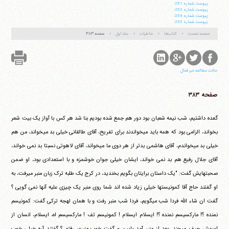
پيوست شماره 251:
پيوست شماره 252:
پيوست شماره 254:
پيوست شماره 255:
صفحه نخست
کتاب‌ها
خاطرات
جلد اول
صفحه ۳۸۳
حالت مطالعه غیر فعال
صفحه ۳۸۳
گعده داشتیم، شب نیمه شعبان بود دور هم جمع شده بودیم بنا شد هر کس با آواز یک بیت شعر
بخواند، الزامی بود که همه باید می‎خواندند برای تفریح، آقای طالقانی خیلی بد می‎خواند، من هم
خیلی بد می‎خواندم، آقای هاشمی بدتر از هر دوی ما می‎خواند، آقای لاهوتی نسبتا بد نمی خواند،
آقای جلال رفیع هم بد نمی خواند، ایشان خیلی جوان خوشمزه و با استعدادی بود، او ضمن
صحبتهایش گفت: "یک داستان برایتان بگویم بخندید، در کرج یک طلبه ترک زبان منبر می‎رفت، به
او گفتند حاج آقا کمونیستها خیلی زیاد شده اند شما روی منبر یک چیزی علیه آنها نمی گویی ؟
گفت ان شاء الله فردا شب می‎گویم، فردا شب منبر رفت و با همان لهجه ترکی گفت: کمونیسم
نمنده ؟! مارکسیسم نمنده ؟! ایسلام ایسلام ! کمونیسم تف ! مارکسیسم اه، ایسلام، انسان از
اسمش چیف می‎چند. بعد از منبر آمد پایین و گفت خوب منبری رفتم ؟ گفتند آره خیلی خوب