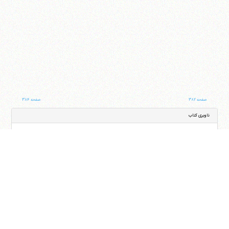
صفحه ۳۸۲
صفحه ۳۸۴
ناوبری کتاب
جلد
صفحه
با کمک این بخش شما می‌توانید به جلد و صفحه دلخواه خود در این کتاب منتقل شوید
ایران
،
قم
،
میدان مصلّی، بلوار شهید محمّد منتظری، كوچه شماره ٨
کد پستی:
3713744381
تلفن
14-37740011-25-0098
فکس
37740015-25-0098