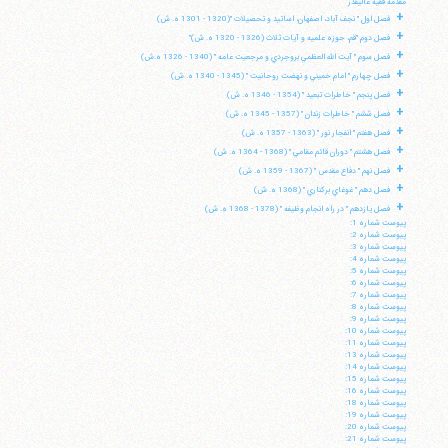
مقدمه فقيه عاليقدر
+
فصل اول " نجف آباد، اصفهان، اساتيد و تحصيلات "(1320 - 1301 ه. ش)
+
فصل دوم "قم، حوزه علميه و آيات ثلاث (1326 - 1320 ه. ش)"
+
فصل سوم " آيت الله العظمي بروجردي و مرجعيت عامه " (1340 - 1326 ه.ش)
+
فصل چهارم " امام خميني و نهضت روحانيت " (1345 - 1340 ه. ش)
+
فصل پنجم " خاطرات تبعيد " (1354 - 1346 ه. ش)
+
فصل ششم " خاطرات زندان " (1357 - 1345 ه. ش)
+
فصل هفتم " انفجار نور " (1363 - 1357 ه. ش)
+
فصل هشتم " دوران قائم مقامي " (1368 - 1364 ه. ش)
+
فصل نهم " دفاع مقدس " (1367 - 1359 ه. ش)
+
فصل دهم " غوغاي بركناري " (1368 ه. ش)
+
فصل يازدهم " در راه انجام وظيفه " (1378 - 1368 ه. ش)
پيوست شماره 1:
پيوست شماره 2:
پيوست شماره 3:
پيوست شماره 4:
پيوست شماره 5:
پيوست شماره 6:
پيوست شماره 7:
پيوست شماره 8:
پيوست شماره 9:
پيوست شماره 10:
پيوست شماره 11:
پيوست شماره 13:
پيوست شماره 14:
پيوست شماره 15:
پيوست شماره 16:
پيوست شماره 18:
پيوست شماره 19:
پيوست شماره 20:
پيوست شماره 21: