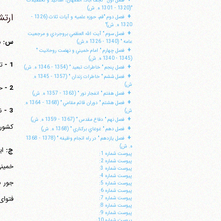
فصل اول " نجف آباد، اصفهان، اساتيد و تحصيلات
"(1320 - 1301 ه. ش)
ارتش
+
فصل دوم "قم، حوزه علميه و آيات ثلاث (1326 -
1320 ه. ش)"
+
فصل سوم " آيت الله العظمي بروجردي و مرجعيت
س:
ب
عامه " (1340 - 1326 ه.ش)
+
فصل چهارم " امام خميني و نهضت روحانيت "
(1345 - 1340 ه. ش)
1 -
ت
+
فصل پنجم " خاطرات تبعيد " (1354 - 1346 ه. ش)
+
فصل ششم " خاطرات زندان " (1357 - 1345 ه.
ش)
2 -
ح
+
فصل هفتم " انفجار نور " (1363 - 1357 ه. ش)
+
فصل هشتم " دوران قائم مقامي " (1368 - 1364 ه.
3 -
ن
ش)
+
فصل نهم " دفاع مقدس " (1367 - 1359 ه. ش)
کشور
+
فصل دهم " غوغاي بركناري " (1368 ه. ش)
+
فصل يازدهم " در راه انجام وظيفه " (1378 - 1368
ه. ش)
ج:
ای
پيوست شماره 1:
پيوست شماره 2:
پيوست شماره 3:
پيوست شماره 4:
پيوست شماره 5:
پيوست شماره 6:
فتوای
پيوست شماره 7:
پيوست شماره 8:
پيوست شماره 9:
پيوست شماره 10: