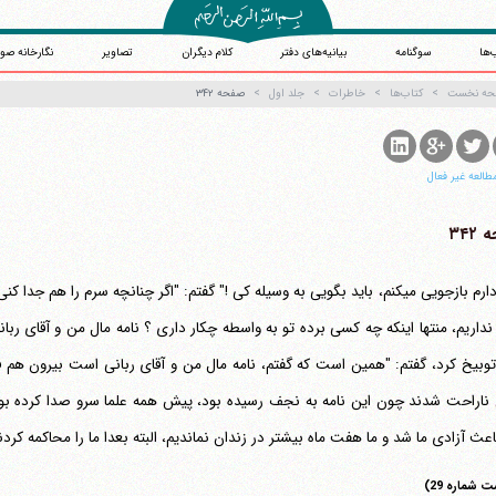
‌ها
سوگنامه
بیانیه‌های دفتر
کلام دیگران
تصاویر
نگارخانه صو
حه نخست
کتاب‌ها
خاطرات
جلد اول
صفحه ۳۴۲
طالعه غیر فعال
۳۴۲
"من دارم بازجویی می‎کنم، باید بگویی به وسیله کی !" گفتم: "اگر چنانچه سرم را هم
توبیخ کرد، گفتم: "همین است که گفتم، نامه مال من و آقای ربانی است بیرون هم فر
ناراحت شدند چون این نامه به نجف رسیده بود، پیش همه علما سرو صدا کرده بود.
اعث آزادی ما شد و ما هفت ماه بیشتر در زندان نماندیم، البته بعدا ما را محاکمه ک
 شماره 29)