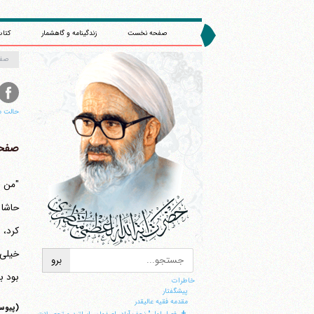
صفحه نخست
زندگینامه و گاهشمار
کتاب
صف
حالت م
صفحه 
کرد، 
خیلی 
بود ب
خاطرات
پيشگفتار
مقدمه فقيه عاليقدر
(پیوست
+