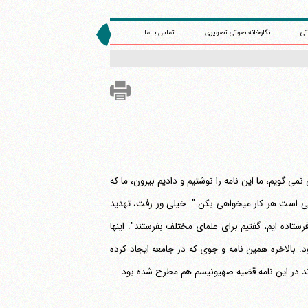
تی
نگارخانه صوتی تصویری
تماس با ما
 جدا کنی نمی گویم، ما این نامه را نوشتیم و دادیم بیرون، ما که
حاشا نداریم، منتها اینکه چه کسی برده تو به واسطه چکار داری ؟ نامه مال من و آقای ربانی است هر کار می‎خواهی بکن ". خیلی ور رفت، تهدید
ستاده ایم، گفتیم برای علمای مختلف بفرستند". اینها
 بالاخره همین نامه و جوی که در جامعه ایجاد کرده
ردند.در این نامه قضیه صهیونیسم هم مطرح شده بود.