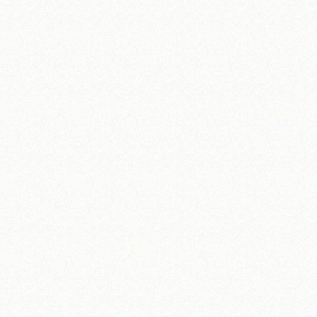
تلفن 37740011-25-98+ تا 14
فکس
37740015-25-98+