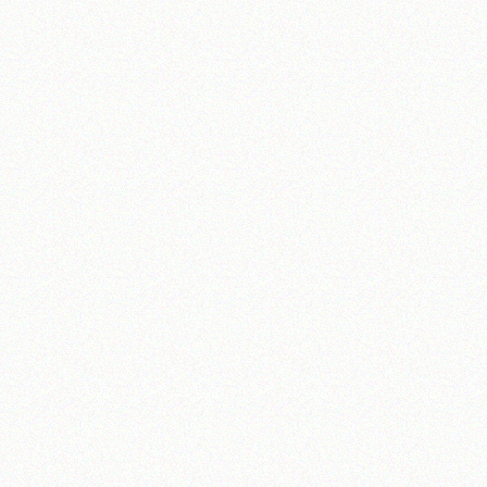
آیت‌الله منتظری
وب سایت رسمی آیت‌الله منتظری
یران
،
قم
،
میدان مصلّی، بلوار شهید محمّد منتظری، كوچه شماره ٨
کد پستی: 3713744381