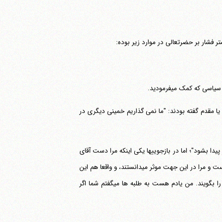
ر فشار بر حضرتعالی در موارد زیر بوده:
که کمک می‎فرمودید.
یا مقدم گفته بودند: "ما نمی گذاریم خمینی دیگری در
دا بشود"؛ اما در بازجوییها یکی اینکه مرا دست آقای
خمینی می‎دانستند و می‎گفتند اگر آقای خمینی را تبعید کردند ولی کارهای ایشان نخوابیده است و مرا در این جهت موثر می‎دانستند، و واقعا هم این
جور بود، شهریه ایشان را راه می‎انداختیم، اشخاص را تشویق می‎کردیم که فتواهای ایشان را بگویند. من یادم هست به طلبه ها می‎گفتم شما اگر