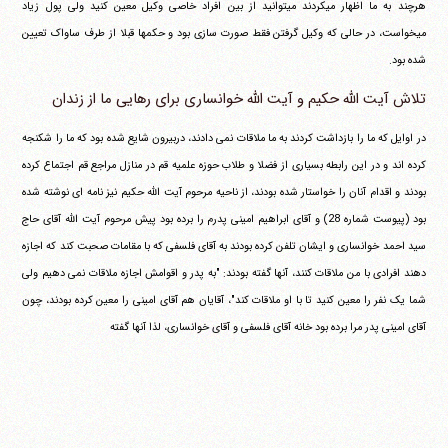
هرچند به ما اظهار می‎کردند می‎توانید از بین افراد خاصی وکیل معین کنید ولی پول زیاد
می‎خواست، در حالی که وکیل گرفتن فقط صورت سازی بود و حکمها قبلا از طرف ساواک تعیین
شده بود.
تلاش آیت الله حکیم و آیت الله خوانساری برای رهایی ما از زندان
در اوایل که ما را بازداشت کردند به ما ملاقات نمی دادند، دربیرون شایع شده بود که ما را شکنجه
کرده اند و در این رابطه بسیاری از فضلا و طلاب حوزه علمیه قم در منازل مراجع قم اجتماع کرده
بودند و اقدام آنان را خواستار شده بودند، از ناحیه مرحوم آیت الله حکیم نیز نامه ای نوشته شده
بود (پیوست شماره 28) و آقای ابراهیم امینی پدرم را برده بود پیش مرحوم آیت الله آقای حاج
سید احمد خوانساری و ایشان تلفن کرده بودند به آقای فلسفی که با مقامات صحبت کند که اجازه
دهند افرادی با من ملاقات کنند، آنها گفته بودند: "به پدر و اقوامش اجازه ملاقات نمی دهیم ولی
شما یک نفر را معین کنید تا با او ملاقات کند"، آقایان هم آقای امینی را معین کرده بودند، چون
آقای امینی پدر مرا برده بود خانه آقای فلسفی و آقای خوانساری، لذا آنها گفته