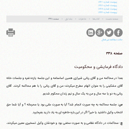
پيوست شماره 251:
پيوست شماره 252:
پيوست شماره 254:
پيوست شماره 255:
صفحه نخست
کتاب‌ها
خاطرات
جلد اول
صفحه ۳۳۸
حالت مطالعه غیر فعال
صفحه ۳۳۸
دادگاه فرمایشی و محکومیت
بعدا در محاکمه من و آقای ربانی شیرازی همین اساسنامه و این جلسه یازده نفره و جلسات خانه
آقای مشکینی را به عنوان اتهام مطرح می‎کردند؛ من و آقای ربانی را با هم محاکمه کردند، آقای
ربانی به دو یا سه سال و من به یک سال و نیم زندان محکوم شدیم.
س:
جلسه محاکمه به چه صورت انجام شد؟ آیا به صورت علنی بود یا محرمانه ؟ و آیا شما حق
انتخاب وکیل داشتید یا خیر؟ اگر در این باره خاطره ای به یاد دارید بفرمایید.
ج:
محاکمات در دادگاه نظامی و به صورت مخفی بود و خودشان وکیل تسخیری معین می‎کردند،