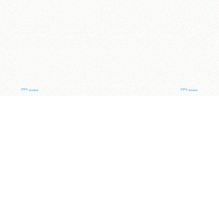
صفحه ۳۳۷
صفحه ۳۳۹
ناوبری کتاب
جلد
صفحه
با کمک این بخش شما می‌توانید به جلد و صفحه دلخواه خود در این کتاب منتقل شوید
ایران
،
قم
،
میدان مصلّی، بلوار شهید محمّد منتظری، كوچه شماره ٨
کد پستی:
3713744381
تلفن
14-37740011-25-0098
فکس
37740015-25-0098