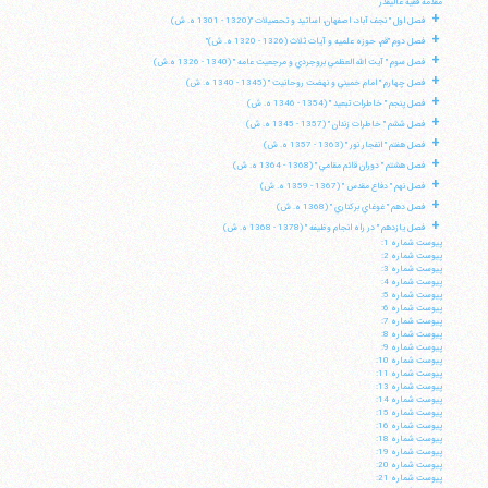
مقدمه فقيه عاليقدر
+
فصل اول " نجف آباد، اصفهان، اساتيد و تحصيلات "(1320 - 1301 ه. ش)
+
فصل دوم "قم، حوزه علميه و آيات ثلاث (1326 - 1320 ه. ش)"
+
فصل سوم " آيت الله العظمي بروجردي و مرجعيت عامه " (1340 - 1326 ه.ش)
+
فصل چهارم " امام خميني و نهضت روحانيت " (1345 - 1340 ه. ش)
+
فصل پنجم " خاطرات تبعيد " (1354 - 1346 ه. ش)
+
فصل ششم " خاطرات زندان " (1357 - 1345 ه. ش)
+
فصل هفتم " انفجار نور " (1363 - 1357 ه. ش)
+
فصل هشتم " دوران قائم مقامي " (1368 - 1364 ه. ش)
+
فصل نهم " دفاع مقدس " (1367 - 1359 ه. ش)
+
فصل دهم " غوغاي بركناري " (1368 ه. ش)
+
فصل يازدهم " در راه انجام وظيفه " (1378 - 1368 ه. ش)
پيوست شماره 1:
پيوست شماره 2:
پيوست شماره 3:
پيوست شماره 4:
پيوست شماره 5:
پيوست شماره 6:
پيوست شماره 7:
پيوست شماره 8:
پيوست شماره 9:
پيوست شماره 10:
پيوست شماره 11:
پيوست شماره 13:
پيوست شماره 14:
پيوست شماره 15:
پيوست شماره 16:
پيوست شماره 18:
پيوست شماره 19:
پيوست شماره 20:
پيوست شماره 21: