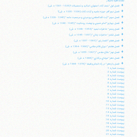
مقدمه فقيه عاليقدر
+
فصل اول " نجف آباد، اصفهان، اساتيد و تحصيلات "(1320 - 1301 ه. ش)
+
فصل دوم "قم، حوزه علميه و آيات ثلاث (1326 - 1320 ه. ش)"
+
فصل سوم " آيت الله العظمي بروجردي و مرجعيت عامه " (1340 - 1326 ه.ش)
+
فصل چهارم " امام خميني و نهضت روحانيت " (1345 - 1340 ه. ش)
+
فصل پنجم " خاطرات تبعيد " (1354 - 1346 ه. ش)
+
فصل ششم " خاطرات زندان " (1357 - 1345 ه. ش)
+
فصل هفتم " انفجار نور " (1363 - 1357 ه. ش)
+
فصل هشتم " دوران قائم مقامي " (1368 - 1364 ه. ش)
+
فصل نهم " دفاع مقدس " (1367 - 1359 ه. ش)
+
فصل دهم " غوغاي بركناري " (1368 ه. ش)
+
فصل يازدهم " در راه انجام وظيفه " (1378 - 1368 ه. ش)
پيوست شماره 1:
پيوست شماره 2:
پيوست شماره 3:
پيوست شماره 4:
پيوست شماره 5:
پيوست شماره 6:
پيوست شماره 7:
پيوست شماره 8:
پيوست شماره 9:
پيوست شماره 10:
پيوست شماره 11:
پيوست شماره 13:
پيوست شماره 14:
پيوست شماره 15:
پيوست شماره 16:
پيوست شماره 18:
پيوست شماره 19:
پيوست شماره 20:
پيوست شماره 21: