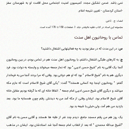
نمی باشد. ضمن تشکیل مجدد کمیسیون امنیت اجتماعی محل اقامت او به شهرستان سقز
-استان کردستان - تغییر، نتیجه اعلام.
امضاء: ح . ثابتی
مجموعه این اسناد در کتاب فقیه عالیقدر، جلد 1، صفحات 150 تا 170 آمده است.
تماس با روحانیون اهل سنت
س:
در این مدت که در سقز بودید به چه فعالیتهایی اشتغال داشتید؟
ج:
به کارهای طلبگی اشتغال داشتم، با روحانیون اهل سنت هم در تماس بودم، در بین روحانیون
آنجا یک آقایی به نام "شیخ حسن ادیبی " بود که نماز جمعه می‎خواند و وابسته به دولت بود، فرد
دیگری هم به نام "شیخ الاسلام " بود که او هم دولتی بود. وقتی که مرا بردند آنجا من به فرماندار
گفتم: " روحانیون اینجا چه کسانی هستند؟" گفت: "یکی آقای شیخ الاسلام است که عازم مکه
می‎باشد و دیگری آقای شیخ حسن ادیبی امام جمعه ". اتفاقا خانه ای که ما گرفته بودیم مقابل خانه
آقای شیخ الاسلام بود، ایشان وقتی از مکه آمد من به دیدنش رفتم چون همسایه ما بود، بعد
بازدید من هم آمد، ولی خیلی با شیعه بد بود.
یک روز هم من رفتم مسجد جامع، دیدم چند نفر از طلبه ها هستند و آقایی مسن به نام آقای
"آشیخ عبدالله محمدی " که بعد از انقلاب امام جمعه آنجا شد استادشان بود، ایشان در مذهب