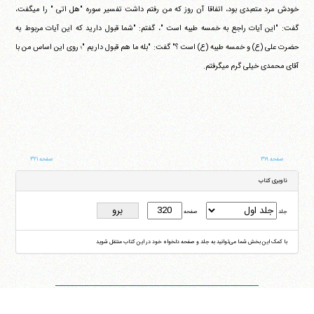
خودش مرد متعبدی بود، اتفاقا آن روز که من رفتم داشت تفسیر سوره "هل اتی " را می‎گفت،
گفت: "این آیات راجع به خمسه طیبه است "، گفتم: "شما قبول دارید که این آیات مربوط به
حضرت علی (ع) و خمسه طیبه (ع) است ؟" گفت: "بله ما هم قبول داریم "؛ روی این اساس من با
آقای محمدی خیلی گرم می‎گرفتم.
صفحه ۳۱۹
صفحه ۳۲۱
ناوبری کتاب
جلد
صفحه
با کمک این بخش شما می‌توانید به جلد و صفحه دلخواه خود در این کتاب منتقل شوید
ایران
،
قم
،
میدان مصلّی، بلوار شهید محمّد منتظری، كوچه شماره ٨
کد پستی:
3713744381
تلفن
14-37740011-25-0098
فکس
37740015-25-0098