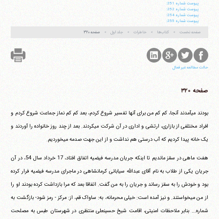
پيوست شماره 251:
پيوست شماره 252:
پيوست شماره 254:
پيوست شماره 255:
صفحه نخست
کتاب‌ها
خاطرات
جلد اول
صفحه ۳۲۰
حالت مطالعه غیر فعال
صفحه ۳۲۰
بودند می‎آمدند آنجا، کم کم من برای آنها تفسیر شروع کردم، بعد کم کم نماز جماعت شروع کردم و
افراد مختلفی از بازاری، ارتشی و اداری در آن شرکت می‎کردند. بعد از چند روز خانواده را آوردند و
یک خانه پیدا کردیم که آب درستی هم نداشت و از این جهت صدمه می‎خوردیم.
هفت ماهی در سقز ماندیم تا اینکه جریان مدرسه فیضیه اتفاق افتاد، 17 خرداد سال 54، در آن
جریان یکی از طلاب به نام آقای عبدالله سیابانی کرمانشاهی در ماجرای مدرسه فیضیه فرار کرده
بود و خودش را به سقز رساند و جریان را به من گفت. اتفاقا بعد که مرا بازداشت کرده بودند او را
از من می‎خواستند. و نیز آمده است: خیلی محرمانه، به: ساواک قم، از: مرکز - رمز شود- بازگشت به
شماره... بنابر ملاحظات امنیتی، اقامت شیخ حسینعلی منتظری در شهرستان طبس به مصلحت