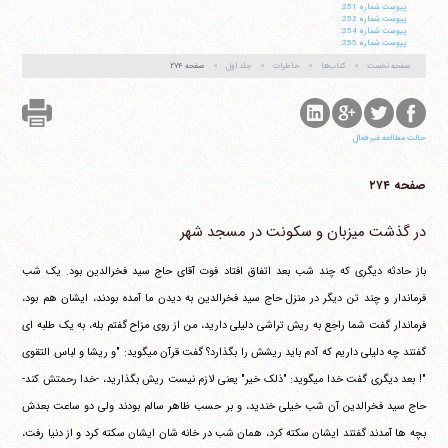
پيوست شماره 251:
پيوست شماره 252:
پيوست شماره 254:
پيوست شماره 255:
صفحه نخست
کتاب‌ها
خاطرات
جلد اول
صفحه ۲۷۴
حالت مطالعه غیر فعال
صفحه ۲۷۴
در گذشت میزبان و سکونت در مسجد شهر
باز حادثه دیگری که چند شب بعد اتفاق افتاد فوت آقای حاج سید فخرالدین بود. یک شب
فرماندار و چند تن دیگر در منزل حاج سید فخرالدین به دیدن ما آمده بودند، ایشان هم بود،
فرماندار گفت شما راجع به ریش تراشی دلیلی دارید، من از روی مزاح گفتم بله، به یک طلبه ای
گفتند چه دلیلی داریم که آدم باید ریشش را بگذارد؟ گفت قرآن می‎گوید: "و ریشا و لباس التقوی
"! بعد دیگری گفت خدا می‎گوید: "ذلک خیر" یعنی لازم نیست ریش بگذارید، -خدا رحمتش کند-
حاج سید فخرالدین آن شب خیلی خندید، و بر حسب ظاهر سالم بودند ولی دو ساعت بعدش
بچه ها آمدند گفتند ایشان سکته کرد، همان شب در خانه شان ایشان سکته کرد و از دنیا رفت،