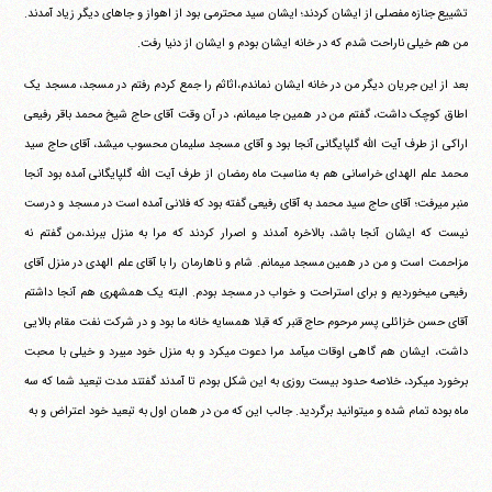
تشییع جنازه مفصلی از ایشان کردند؛ ایشان سید محترمی بود از اهواز و جاهای دیگر زیاد آمدند.
من هم خیلی ناراحت شدم که در خانه ایشان بودم و ایشان از دنیا رفت.
بعد از این جریان دیگر من در خانه ایشان نماندم،اثاثم را جمع کردم رفتم در مسجد، مسجد یک
اطاق کوچک داشت، گفتم من در همین جا می‎مانم، در آن وقت آقای حاج شیخ محمد باقر رفیعی
اراکی از طرف آیت الله گلپایگانی آنجا بود و آقای مسجد سلیمان محسوب می‎شد، آقای حاج سید
محمد علم الهدای خراسانی هم به مناسبت ماه رمضان از طرف آیت الله گلپایگانی آمده بود آنجا
منبر می‎رفت؛ آقای حاج سید محمد به آقای رفیعی گفته بود که فلانی آمده است در مسجد و درست
نیست که ایشان آنجا باشد، بالاخره آمدند و اصرار کردند که مرا به منزل ببرند،من گفتم نه
مزاحمت است و من در همین مسجد می‎مانم. شام و ناهارمان را با آقای علم الهدی در منزل آقای
رفیعی می‎خوردیم و برای استراحت و خواب در مسجد بودم. البته یک همشهری هم آنجا داشتم
آقای حسن خزائلی پسر مرحوم حاج قنبر که قبلا همسایه خانه ما بود و در شرکت نفت مقام بالایی
داشت، ایشان هم گاهی اوقات می‎آمد مرا دعوت می‎کرد و به منزل خود می‎برد و خیلی با محبت
برخورد می‎کرد، خلاصه حدود بیست روزی به این شکل بودم تا آمدند گفتند مدت تبعید شما که سه
ماه بوده تمام شده و می‎توانید برگردید. جالب این که من در همان اول به تبعید خود اعتراض و به