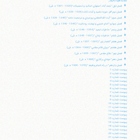
مقدمه فقيه عاليقدر
+
فصل اول " نجف آباد، اصفهان، اساتيد و تحصيلات "(1320 - 1301 ه. ش)
+
فصل دوم "قم، حوزه علميه و آيات ثلاث (1326 - 1320 ه. ش)"
+
فصل سوم " آيت الله العظمي بروجردي و مرجعيت عامه " (1340 - 1326 ه.ش)
+
فصل چهارم " امام خميني و نهضت روحانيت " (1345 - 1340 ه. ش)
+
فصل پنجم " خاطرات تبعيد " (1354 - 1346 ه. ش)
+
فصل ششم " خاطرات زندان " (1357 - 1345 ه. ش)
+
فصل هفتم " انفجار نور " (1363 - 1357 ه. ش)
+
فصل هشتم " دوران قائم مقامي " (1368 - 1364 ه. ش)
+
فصل نهم " دفاع مقدس " (1367 - 1359 ه. ش)
+
فصل دهم " غوغاي بركناري " (1368 ه. ش)
+
فصل يازدهم " در راه انجام وظيفه " (1378 - 1368 ه. ش)
پيوست شماره 1:
پيوست شماره 2:
پيوست شماره 3:
پيوست شماره 4:
پيوست شماره 5:
پيوست شماره 6:
پيوست شماره 7:
پيوست شماره 8:
پيوست شماره 9:
پيوست شماره 10:
پيوست شماره 11:
پيوست شماره 13:
پيوست شماره 14:
پيوست شماره 15:
پيوست شماره 16:
پيوست شماره 18:
پيوست شماره 19:
پيوست شماره 20:
پيوست شماره 21: