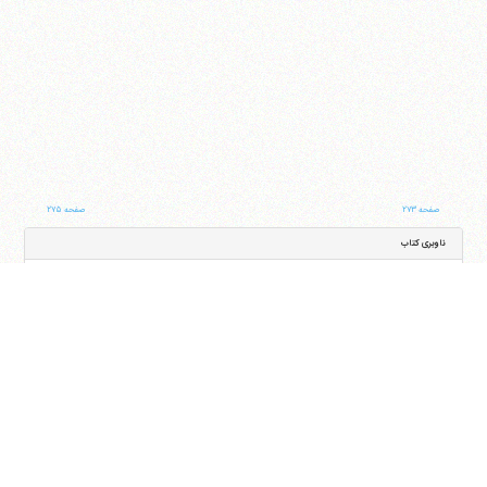
صفحه ۲۷۳
صفحه ۲۷۵
ناوبری کتاب
جلد
صفحه
با کمک این بخش شما می‌توانید به جلد و صفحه دلخواه خود در این کتاب منتقل شوید
ایران
،
قم
،
میدان مصلّی، بلوار شهید محمّد منتظری، كوچه شماره ٨
کد پستی:
3713744381
تلفن
14-37740011-25-0098
فکس
37740015-25-0098