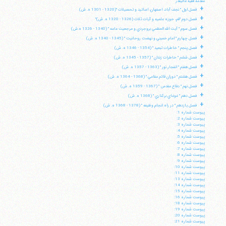
مقدمه فقيه عاليقدر
+
فصل اول " نجف آباد، اصفهان، اساتيد و تحصيلات "(1320 - 1301 ه. ش)
+
فصل دوم "قم، حوزه علميه و آيات ثلاث (1326 - 1320 ه. ش)"
+
فصل سوم " آيت الله العظمي بروجردي و مرجعيت عامه " (1340 - 1326 ه.ش)
+
فصل چهارم " امام خميني و نهضت روحانيت " (1345 - 1340 ه. ش)
+
فصل پنجم " خاطرات تبعيد " (1354 - 1346 ه. ش)
+
فصل ششم " خاطرات زندان " (1357 - 1345 ه. ش)
+
فصل هفتم " انفجار نور " (1363 - 1357 ه. ش)
+
فصل هشتم " دوران قائم مقامي " (1368 - 1364 ه. ش)
+
فصل نهم " دفاع مقدس " (1367 - 1359 ه. ش)
+
فصل دهم " غوغاي بركناري " (1368 ه. ش)
+
فصل يازدهم " در راه انجام وظيفه " (1378 - 1368 ه. ش)
پيوست شماره 1:
پيوست شماره 2:
پيوست شماره 3:
پيوست شماره 4:
پيوست شماره 5:
پيوست شماره 6:
پيوست شماره 7:
پيوست شماره 8:
پيوست شماره 9:
پيوست شماره 10:
پيوست شماره 11:
پيوست شماره 13:
پيوست شماره 14:
پيوست شماره 15:
پيوست شماره 16:
پيوست شماره 18:
پيوست شماره 19:
پيوست شماره 20:
پيوست شماره 21: