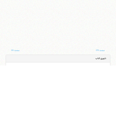
صفحه ۲۳۹
صفحه ۲۴۱
ناوبری کتاب
جلد
صفحه
با کمک این بخش شما می‌توانید به جلد و صفحه دلخواه خود در این کتاب منتقل شوید
ایران
،
قم
،
میدان مصلّی، بلوار شهید محمّد منتظری، كوچه شماره ٨
کد پستی:
3713744381
تلفن
14-37740011-25-0098
فکس
37740015-25-0098