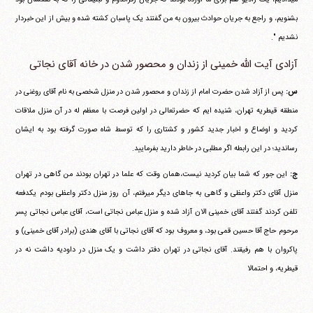
بشنویم، و راجع به جریان حوادث بیرون به من گفتند یک پاسبان کشته شده و بیش از این خبردار
نشدیم ".
آزادی آیت الله خمینی از زندان و محصور شدن در خانه آقای نجاتی
س:
پس از آزاد شدن حضرت امام از زندان و محصور شدن در منزل شخصی به نام آقای روغنی در
منطقه قیطریه تهران، شنیده ایم که حضرتعالی در اولین فرصت با معظم له در آن منزل ملاقات
کردید و اوضاع و اخبار جدید کشور و کشتاری را که توسط شاه صورت گرفته بود به ایشان
رساندید؛ در این رابطه اگر مطلبی در خاطر دارید بفرمایید.
ج:
این جور که شما بیان کردید نیست،همان وقت که علما در تهران بودند من گاهی در تهران
منزل آقای دکتر واعظی و گاهی به جاهای دیگر می‎رفتم، آن روز منزل دکتر واعظی بودم یکدفعه
تلفن کردند گفتند آقای خمینی الان آزاد شده و منزل عباس نجاتی است، آقای عباس نجاتی پسر
مرحوم حاج آقا حسین قمی بود، و معروف بود که آقای نجاتی با آقای هندی (برادر آقای خمینی) و
پاکروان با هم رفیقند. آقای نجاتی در تهران دفتر داشت و یک منزل در داودیه داشت نه در
قیطریه، و احتمالا