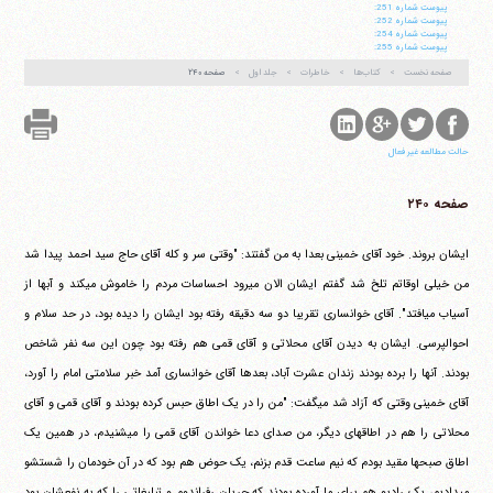
پيوست شماره 251:
پيوست شماره 252:
پيوست شماره 254:
پيوست شماره 255:
صفحه نخست
کتاب‌ها
خاطرات
جلد اول
صفحه ۲۴۰
حالت مطالعه غیر فعال
صفحه ۲۴۰
ایشان بروند. خود آقای خمینی بعدا به من گفتند: "وقتی سر و کله آقای حاج سید احمد پیدا شد
من خیلی اوقاتم تلخ شد گفتم ایشان الان می‎رود احساسات مردم را خاموش می‎کند و آبها از
آسیاب می‎افتد". آقای خوانساری تقریبا دو سه دقیقه رفته بود ایشان را دیده بود، در حد سلام و
احوالپرسی. ایشان به دیدن آقای محلاتی و آقای قمی هم رفته بود چون این سه نفر شاخص
بودند. آنها را برده بودند زندان عشرت آباد، بعدها آقای خوانساری آمد خبر سلامتی امام را آورد،
آقای خمینی وقتی که آزاد شد می‎گفت: "من را در یک اطاق حبس کرده بودند و آقای قمی و آقای
محلاتی را هم در اطاقهای دیگر، من صدای دعا خواندن آقای قمی را می‎شنیدم، در همین یک
اطاق صبحها مقید بودم که نیم ساعت قدم بزنم، یک حوض هم بود که در آن خودمان را شستشو
می‎دادیم، یک رادیو هم برای ما آورده بودند که جریان رفراندوم و تبلیغاتی را که به نفعشان بود