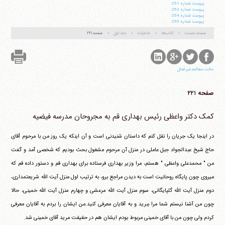
پيوست شماره 251:
پيوست شماره 252:
پيوست شماره 254:
پيوست شماره 255:
صفحه نخست
کتاب‌ها
خاطرات
جلد اول
صفحه ۲۲۱
حالت مطالعه غیر فعال
صفحه ۲۲۱
کمک دکتر واعظی رئیس بهداری قم به مجروحان مدرسه فیضیه
در اینجا یک جریان را نقل کنم که داستان شنیدنی است و آن اینکه یک روز من با مرحوم آقای
حاج شیخ عبدالجواد جبل عاملی در منزل آن مرحوم مشغول بحث بودیم که شخصی آمد و گفت
من " محمدعلی واعظی " هستم، مرا وزیر بهداری فرستاده برای بهداری قم و دستور داده قم که
می‎روی چون پایگاه روحانیت است به دیدن مراجع برو، به ترتیب اول منزل آیت الله شریعتمداری،
دوم منزل آیت الله گلپایگانی، سوم منزل آیت الله مرعشی و چهارم منزل آیت الله خمینی، حالا
چون من آشنا نیستم شما مرا ببرید و به آقایان معرفی کنید.من ایشان را بردم به آقایان معرفی
کردم ولی چون من با آقای خمینی مربوط بودم ایشان هم در حقیقت مرید آقای خمینی شد.