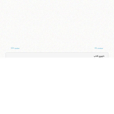
صفحه ۲۲۰
صفحه ۲۲۲
ناوبری کتاب
جلد
صفحه
با کمک این بخش شما می‌توانید به جلد و صفحه دلخواه خود در این کتاب منتقل شوید
ایران
،
قم
،
میدان مصلّی، بلوار شهید محمّد منتظری، كوچه شماره ٨
کد پستی:
3713744381
تلفن
14-37740011-25-0098
فکس
37740015-25-0098