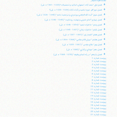
مقدمه فقيه عاليقدر
+
فصل اول " نجف آباد، اصفهان، اساتيد و تحصيلات "(1320 - 1301 ه. ش)
+
فصل دوم "قم، حوزه علميه و آيات ثلاث (1326 - 1320 ه. ش)"
+
فصل سوم " آيت الله العظمي بروجردي و مرجعيت عامه " (1340 - 1326 ه.ش)
+
فصل چهارم " امام خميني و نهضت روحانيت " (1345 - 1340 ه. ش)
+
فصل پنجم " خاطرات تبعيد " (1354 - 1346 ه. ش)
+
فصل ششم " خاطرات زندان " (1357 - 1345 ه. ش)
+
فصل هفتم " انفجار نور " (1363 - 1357 ه. ش)
+
فصل هشتم " دوران قائم مقامي " (1368 - 1364 ه. ش)
+
فصل نهم " دفاع مقدس " (1367 - 1359 ه. ش)
+
فصل دهم " غوغاي بركناري " (1368 ه. ش)
+
فصل يازدهم " در راه انجام وظيفه " (1378 - 1368 ه. ش)
پيوست شماره 1:
پيوست شماره 2:
پيوست شماره 3:
پيوست شماره 4:
پيوست شماره 5:
پيوست شماره 6:
پيوست شماره 7:
پيوست شماره 8:
پيوست شماره 9:
پيوست شماره 10:
پيوست شماره 11:
پيوست شماره 13:
پيوست شماره 14:
پيوست شماره 15:
پيوست شماره 16:
پيوست شماره 18:
پيوست شماره 19:
پيوست شماره 20:
پيوست شماره 21: