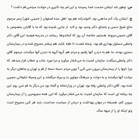
س:
چطور شد ایشان خدمت شما رسیدند و این امر چه تاثیری در حوادث سیاسی قم داشت ؟
ج:
ایشان یک آدم مذهبی بود، آخوندزاده هم بود اهل سده اصفهان ( خمینی شهر) پسر مرحوم
حاج شیخ حسن و باجناق دکتر وحید بود و لابد از جایی شنیده بود که ما با آقایان بخصوص با
آقای خمینی مربوط هستیم، خلاصه آن روز که کماندوها ریختند در مدرسه فیضیه این آقای دکتر
واعظی مسئول بهداری قم بود، پنجاه شصت تا طلبه شاید هم بیشتر مجروح شده و در بیمارستان
بستری بودند، ما هم به دیدن آنها رفتیم و مردم هم گروه گروه به دیدن آنها می‎آمدند، مرحوم آقای
دکتر واعظی می‎گفت سازمان امنیت به من فشار می‎آورد و مرا مورد عتاب و خطاب قرار می‎دهد که
چرا اینها را از بیمارستان بیرون نمی کنی ؟ چون مردم دسته دسته از قم و تهران و جاهای دیگر به
عیادت آنها می‎آمدند و به دولت و سرهنگ مولوی بد و بیراه می‎گفتند و این وسیله تبلیغاتی عجیبی
شده بود، آقای دکتر واعظی رفته بود تهران در وزارتخانه و گفته بود من دیگر به قم نمی روم این
چه برنامه ای است که سازمان امنیت به من فشار می‎آورد که این همه مجروحین را از بیمارستان
بیرون کنم، همیشه در جهان بهداشت و درمان از سیاست جداست، باید هر کس مجروح است
ولو اینکه او را از جبهه جنگ