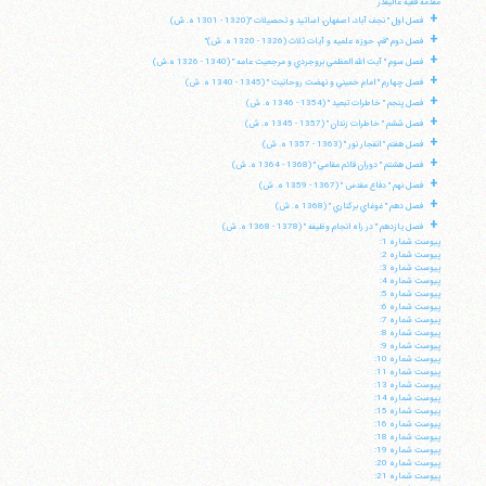
مقدمه فقيه عاليقدر
+
فصل اول " نجف آباد، اصفهان، اساتيد و تحصيلات "(1320 - 1301 ه. ش)
+
فصل دوم "قم، حوزه علميه و آيات ثلاث (1326 - 1320 ه. ش)"
+
فصل سوم " آيت الله العظمي بروجردي و مرجعيت عامه " (1340 - 1326 ه.ش)
+
فصل چهارم " امام خميني و نهضت روحانيت " (1345 - 1340 ه. ش)
+
فصل پنجم " خاطرات تبعيد " (1354 - 1346 ه. ش)
+
فصل ششم " خاطرات زندان " (1357 - 1345 ه. ش)
+
فصل هفتم " انفجار نور " (1363 - 1357 ه. ش)
+
فصل هشتم " دوران قائم مقامي " (1368 - 1364 ه. ش)
+
فصل نهم " دفاع مقدس " (1367 - 1359 ه. ش)
+
فصل دهم " غوغاي بركناري " (1368 ه. ش)
+
فصل يازدهم " در راه انجام وظيفه " (1378 - 1368 ه. ش)
پيوست شماره 1:
پيوست شماره 2:
پيوست شماره 3:
پيوست شماره 4:
پيوست شماره 5:
پيوست شماره 6:
پيوست شماره 7:
پيوست شماره 8:
پيوست شماره 9:
پيوست شماره 10:
پيوست شماره 11:
پيوست شماره 13:
پيوست شماره 14:
پيوست شماره 15:
پيوست شماره 16:
پيوست شماره 18:
پيوست شماره 19:
پيوست شماره 20:
پيوست شماره 21: