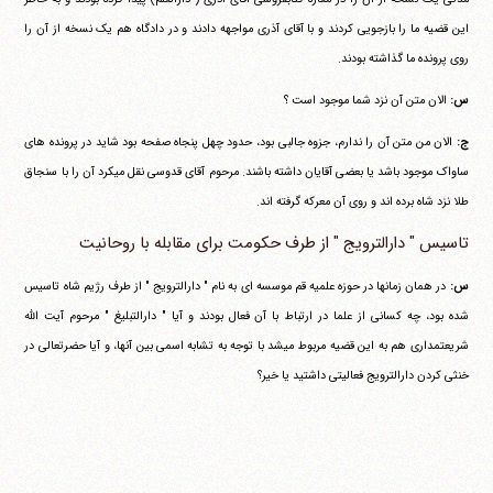
این قضیه ما را بازجویی کردند و با آقای آذری مواجهه دادند و در دادگاه هم یک نسخه از آن را
روی پرونده ما گذاشته بودند.
س:
الان متن آن نزد شما موجود است ؟
ج:
الان من متن آن را ندارم، جزوه جالبی بود، حدود چهل پنجاه صفحه بود شاید در پرونده های
ساواک موجود باشد یا بعضی آقایان داشته باشند. مرحوم آقای قدوسی نقل می‎کرد آن را با سنجاق
طلا نزد شاه برده اند و روی آن معرکه گرفته اند.
تاسیس " دارالترویج " از طرف حکومت برای مقابله با روحانیت
س:
در همان زمانها در حوزه علمیه قم موسسه ای به نام " دارالترویج " از طرف رژیم شاه تاسیس
شده بود، چه کسانی از علما در ارتباط با آن فعال بودند و آیا " دارالتبلیغ " مرحوم آیت الله
شریعتمداری هم به این قضیه مربوط می‎شد با توجه به تشابه اسمی بین آنها، و آیا حضرتعالی در
خنثی کردن دارالترویج فعالیتی داشتید یا خیر؟