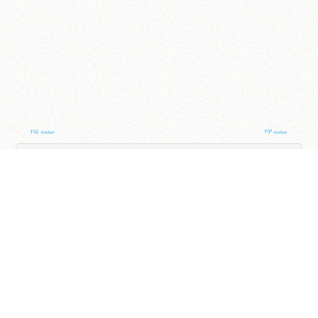
صفحه ۲۱۳
صفحه ۲۱۵
ناوبری کتاب
جلد
صفحه
با کمک این بخش شما می‌توانید به جلد و صفحه دلخواه خود در این کتاب منتقل شوید
ایران
،
قم
،
میدان مصلّی، بلوار شهید محمّد منتظری، كوچه شماره ٨
کد پستی:
3713744381
تلفن
14-37740011-25-0098
فکس
37740015-25-0098