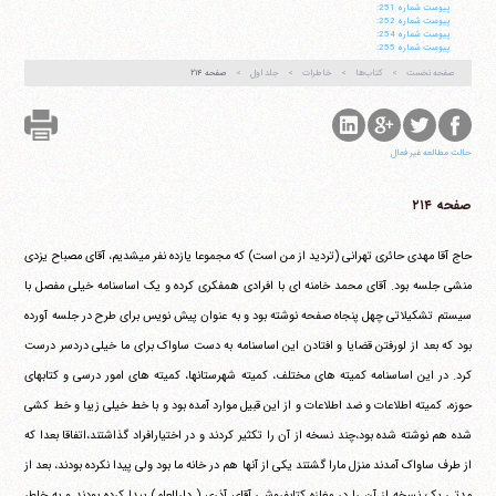
پيوست شماره 251:
پيوست شماره 252:
پيوست شماره 254:
پيوست شماره 255:
صفحه نخست
کتاب‌ها
خاطرات
جلد اول
صفحه ۲۱۴
حالت مطالعه غیر فعال
صفحه ۲۱۴
حاج آقا مهدی حائری تهرانی (تردید از من است) که مجموعا یازده نفر می‎شدیم، آقای مصباح یزدی
منشی جلسه بود. آقای محمد خامنه ای با افرادی همفکری کرده و یک اساسنامه خیلی مفصل با
سیستم تشکیلاتی چهل پنجاه صفحه نوشته بود و به عنوان پیش نویس برای طرح در جلسه آورده
بود که بعد از لورفتن قضایا و افتادن این اساسنامه به دست ساواک برای ما خیلی دردسر درست
کرد. در این اساسنامه کمیته های مختلف، کمیته شهرستانها، کمیته های امور درسی و کتابهای
حوزه، کمیته اطلاعات و ضد اطلاعات و از این قبیل موارد آمده بود و با خط خیلی زیبا و خط کشی
شده هم نوشته شده بود،چند نسخه از آن را تکثیر کردند و در اختیارافراد گذاشتند،اتفاقا بعدا که
از طرف ساواک آمدند منزل مارا گشتند یکی از آنها هم در خانه ما بود ولی پیدا نکرده بودند، بعد از
مدتی یک نسخه از آن را در مغازه کتابفروشی آقای آذری ( دارالعلم) پیدا کرده بودند و به خاطر