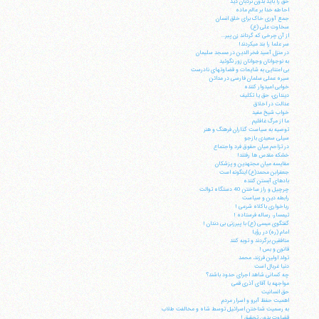
حق را باید بدون نردبان دید
احاطه خدا بر عالم ماده
جمع آوری خاک برای خلق انسان
سخاوت علی (ع)
از آن چرخی که گرداند زن پیر...
سر علما را بند می‎کردند!
در منزل آسید فخر الدین در مسجد سلیمان
به نوجوانان وجوانان زور نگوئید
بی اعتنایی به شایعات و قضاوتهای نادرست
سیره عملی سلمان فارسی در مدائن
خوابی امیدوار کننده
دینداری، حق یا تکلیف
عدالت در اخلاق
خواب شیخ مفید
ما از مرگ غافلیم
توصیه به سیاست گذاران فرهنگ و هنر
سیلی سعیدی بازجو
در تزاحم میان حقوق فرد واجتماع
خشکه مقدس ها رفتند!
مقایسه میان مجتهدین و پزشکان
جعفرابن محمد(ع) اینگونه است
بادهای آبستن کننده
چرچیل و راز ساختن 40 دستگاه توالت
رابطه دین و سیاست
رباخواری باکلاه شرعی !
تیمسار، رساله فرستاده !
گفتگوی عیسی (ع) با پیرزنی بی دندان !
امام (ره) در رؤیا
منافقین برگردند و توبه کنند
قانون و بس !
تولد اولین فرزند، محمد
دنیا غربال است
چه کسانی شاهد اجرای حدود باشند؟
مواجهه با آقای آذری قمی
حق انسانیت
اهمیت حفظ آبرو و اسرار مردم
به رسمیت شناختن اسرائیل توسط شاه و مخالفت طلاب
قضاوت بدون تحقیق !