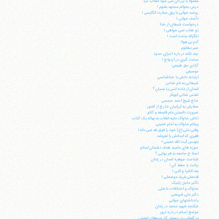
معمولا با بزرگان نمی شود انقلاب کرد
درس بخوانم مجتهد بشوم !
روضه خوانی با پول سفارت انگلیس !
تأسف جوانی !
درخواست شیطان از خدا
تو طناب نمی خواهی !
تلگراف بدعت است !
آدم بی هوا!
صبر مظلوم
چند نکته در باره اجرای حدود
سخت گیری در ازدواج !
آزادی حق طبیعی
موسیقی
ارتباط دانش با خداشناسی
شیطانی به نام خناس
انسان از ماده انس یا نسیان ؟
تقدس نمائی ابوبکر
حاج شیخ احمد حججی
سفارش به ایرانیان خارج از کشور
ضرورت دانستن علم فلسفه و کلام
تلاش ساواک علیه انقلاب به بهانه یک کتاب
پیغام ساواک به امام خمینی
وقتی علی (ع) خود را فوق نقد نمی داند!
فقیری که ایمانش را نفروشد
بنویس آیت الله خمینی !
حوزه های علمیه، هدف دشمنان اسلام
اصلا ح جامعه به هر بهایی ؟
شناخت جوهره انسان در زندان
زبانت را حفظ کن !
بعد اللتیا و التی !
قدمعلی فرزند عوضعلی !
تأثیر عامل ژنتیک
ساواک و اختلافات داخلی
دکتر علی شریعتی
یادداشتهای جوانی
شکنجه شهید محمد در زندان
موضع اسلام در باره ترور
بزرگنمایی در دستور کار نیروهای امنیتی