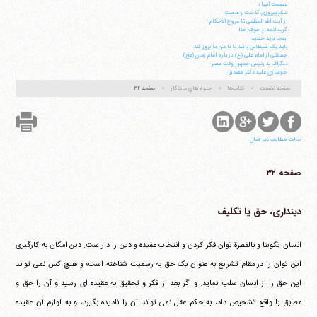
عصمت انبیاء
شکر پیروزی گذشت و محبت
از آیت الله العظمی تا مروج الاحکام !
گریه ائمه از خوف خدا
اینجا باید خندید!
باید یک شیطانی باشد تا باطن ما بروز کند
جملاتی از امام علی (ع) در باره امام زمان (عج)
تلگراف به رئیس جمهور وقت مصر
جوسازی علیه دکتر مصدق
صفحه نخست
کتاب‌ها
جلوه های ماندگار
صفحه ۳۲
حالت مطالعه غیر فعال
صفحه ۳۲
دینداری، حق یا تکلیف
انسان تکوینا و بالفطرة توان فکر کردن و انتخاب عقیده و دین را داراست. دین امکان به کارگیری
این توان را در مقام تشریع به عنوان یک حق به رسمیت شناخته است؛ و هیچ کس نمی تواند
این حق را از انسان سلب نماید. و اگر بعد از فکر و تحقیق به عقیده ای رسید و آن را حق و
مطابق با واقع تشخیص داد، به حکم عقل نمی تواند آن را نادیده بگیرد، و به لوازم آن عقیده