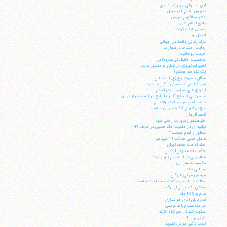
این مقامهای بی ارزش دنیوی
تدریس تواءم با تحصیل
دکتر عبدالکریم سروش
یادی از هم بندیها
خمینی باید برگردد
انجیل برنابا
مرگ زندانی و انعکاس جهانی
رعایت احتیاط در مجازات
حرمت روحانیت
شخصیت خانوادگی عمروعاص
تغییر ایدئولوژی در زندان، به دستور سازمان
یک تکه خدا هستم !!
سؤال حضرت نوح (ع) از شیطان
نمی گذاریم یک خمینی دیگر پیدا شود!
ازدواج های سیاسی صدر اسلام
خاطره ای از حاج آقا رضا رفیع درباره تغییر لباس رو
نامه امام و تفویض اختیارات تام
حج بزرگترین کنگره جهانی اسلام
قحط الرجال !
حق مشمول مرور زمان نمی شود
بیانیه ای در اعلمیت امام خمینی در خرداد 49
منظور از گندم چیست ؟
عامل اصلی حملات 11 سپتامبر
حکم امامت جمعه تهران
حکمت نصف بودن ارث زن
فعالیتهای دربار به اسم حزب توده
مؤسسه همسریابی
سربازی طلاب
مهندس مهدی بازرگان
عدالت در هستی، حکمت و مصلحت جامعه
سختی عذاب پس از مرگ
عالم به 160 علم !
نماز باران آقای خوانساری
مباحثه هشام با عالم سنی
سکوت کنندگان هم گناه کارند
آقای ایران !
تحت تأثیر جو قرار نگیرید