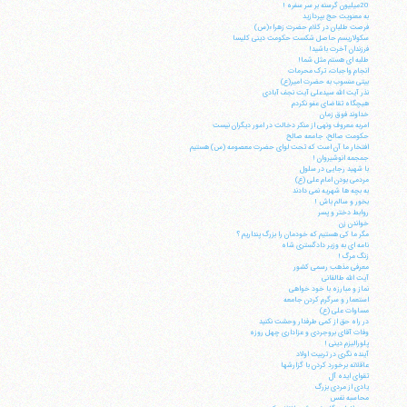
20میلیون گرسنه بر سر سفره !
به معنویت حج بپردازید
فرصت طلبان در کلام حضرت زهراء(س)
سکولاریسم حاصل شکست حکومت دینی کلیسا
فرزندان آخرت باشید!
طلبه ای هستم مثل شما!
انجام واجبات، ترک محرمات
بیتی منسوب به حضرت امیر(ع)
نذر آیت الله سیدعلی آیت نجف آبادی
هیچگاه تقاضای عفو نکردم
خداوند فوق زمان
امربه معروف ونهی از منکر دخالت در امور دیگران نیست
حکومت صالح، جامعه صالح
افتخار ما آن است که تحت لوای حضرت معصومه (س) هستیم
جمجمه انوشیروان !
با شهید رجایی در سلول
مردمی بودن امام علی (ع)
به بچه ها شهریه نمی دادند
بخور و سالم باش !
روابط دختر و پسر
خواندن زن
مگر ما کی هستیم که خودمان را بزرگ پنداریم ؟
نامه ای به وزیر دادگستری شاه
زنگ مرگ !
معرفی مذهب رسمی کشور
آیت الله طالقانی
نماز و مبارزه با خود خواهی
استعمار و سرگرم کردن جامعه
مساوات علی (ع)
در راه حق از کمی طرفدار وحشت نکنید
وفات آقای بروجردی و عزاداری چهل روزه
پلورالیزم دینی !
آینده نگری در تربیت اولاد
عاقلانه برخورد کردن با گزارشها
تقوای ایده آل
یادی از مردی بزرگ
محاسبه نفس