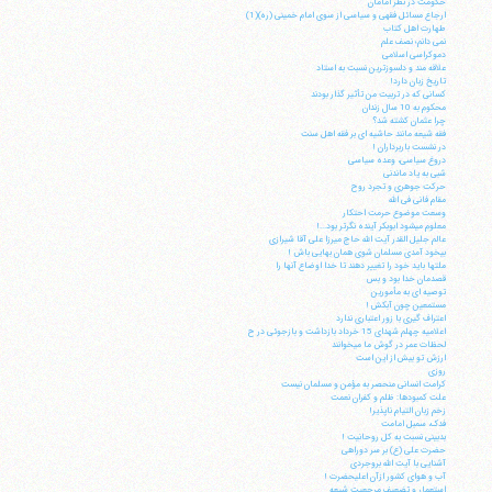
حکومت در نظر امامان
ارجاع مسائل فقهی و سیاسی از سوی امام خمینی (ره)(1)
طهارت اهل کتاب
نمی دانم؛ نصف علم
دموکراسی اسلامی
علاقه مند و دلسوزترین نسبت به استاد
تاریخ زبان دارد!
کسانی که در تربیت من تأثیر گذار بودند
محکوم به 10 سال زندان
چرا عثمان کشته شد؟
فقه شیعه مانند حاشیه ای بر فقه اهل سنت
در نشست باربرداران !
آیت‌الله منتظری
دروغ سیاسی، وعده سیاسی
وب سایت رسمی آیت‌الله منتظری
شبی به یاد ماندنی
ایران
،
قم
،
میدان مصلّی، بلوار شهید محمّد منتظری، كوچه
حرکت جوهری و تجرد روح
شماره ٨
کد پستی: 3713744381
مقام فانی فی الله
وسعت موضوع حرمت احتکار
معلوم می‎شود ابوبکر آینده نگرتر بود...!
عالم جلیل القدر آیت الله حاج میرزا علی آقا شیرازی
بیخود آمدی مسلمان شوی همان بهایی باش !
ملتها باید خود را تغییر دهند تا خدا اوضاع آنها را
قصدمان خدا بود و بس
توصیه ای به مأمورین
تلفن 37740011-25-98+ تا 14
مستمعین چون آبکش !
اعتراف گیری با زور اعتباری ندارد
فکس
37740015-25-98+
اعلامیه چهلم شهدای 15 خرداد بازداشت و بازجوئی در ح
لحظات عمر در گوش ما می‎خوانند
ارزش تو بیش از این است
روزی
کرامت انسانی منحصر به مؤمن و مسلمان نیست
علت کمبودها: ظلم و کفران نعمت
زخم زبان التیام ناپذیر!
فدک، سمبل امامت
بدبینی نسبت به کل روحانیت !
حضرت علی (ع) بر سر دوراهی
آشنایی با آیت الله بروجردی
آب و هوای کشور ازآن اعلیحضرت !
استعمار و تضعیف مرجعیت شیعه