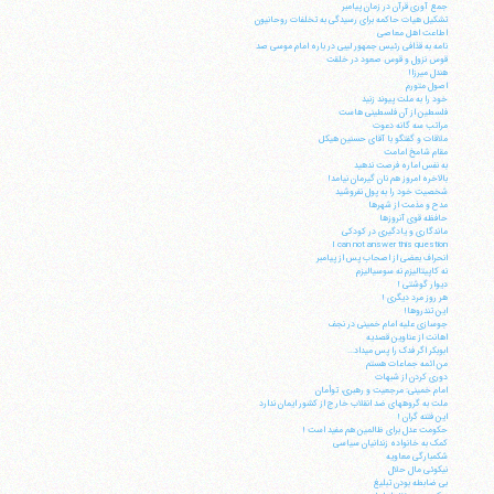
جمع آوری قرآن در زمان پیامبر
تشکیل هیات حاکمه برای رسیدگی به تخلفات روحانیون
اطاعت اهل معاصی
نامه به قذافی رئیس جمهور لیبی در باره امام موسی صد
قوس نزول و قوس صعود در خلقت
هندل میرزا!
اصول متورم
خود را به ملت پیوند زنید
فلسطین از آن فلسطینی هاست
مراتب سه گانه دعوت
ملاقات و گفتگو با آقای حسنین هیکل
مقام شامخ امامت
به نفس اماره فرصت ندهید
بالاخره امروز هم نان گیرمان نیامد!
شخصیت خود را به پول نفروشید
مدح و مذمت از شهرها
حافظه قوی آنروزها
ماندگاری و یادگیری در کودکی
I can not answer this question
انحراف بعضی از اصحاب پس از پیامبر
نه کاپیتالیزم نه سوسیالیزم
دیوار گوشتی !
هر روز مرد دیگری !
این تندروها!
جوسازی علیه امام خمینی در نجف
اهانت از عناوین قصدیه
ابوبکر اگر فدک را پس می‎داد...
من ائمه جماعات هستم
دوری کردن از شبهات
امام خمینی: مرجعیت و رهبری، توأمان
ملت به گروههای ضد انقلاب خارج از کشور ایمان ندارد
این فتنه گران !
حکومت عدل برای ظالمین هم مفید است !
کمک به خانواده زندانیان سیاسی
شکمبارگی معاویه
نیکوئی مال حلال
بی ضابطه بودن تبلیغ