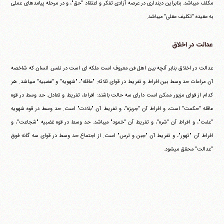
مکلف می‎باشد. بنابراین دینداری در عرصه آزادی تفکر و اعتقاد "حق"، و در مرحله پیامدهای عملی
به عقیده "تکلیف عقلی" می‎باشد.
عدالت در اخلاق
عدالت در اخلاق بنابر آنچه بین اهل فن معروف است ملکه ای است در نفس انسان که شاخصه
آن مراعات حد وسط بین افراط و تفریط در قوای ثلاثه: "عاقله"، "شهویه" و "غضبیه" می‎باشد. هر
کدام از قوای مزبور ممکن است دارای سه حالت باشند: افراط، تفریط و تعادل. حد وسط در قوه
عاقله "حکمت" است، و افراط آن "جربزه"، و تفریط آن "بلادت" است. حد وسط در قوه شهویه
"عفت"، و افراط آن "شره"، و تفریط آن "خمود" می‎باشد. حد وسط در قوه غضبیه "شجاعت"، و
افراط آن "تهور"، و تفریط آن "جبن و ترس" است. از اجتماع حد وسط در قوای سه گانه فوق
"عدالت" محقق می‎شود.