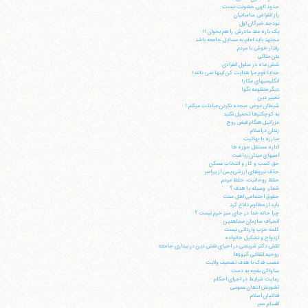
حدود الهی خشونت نیست
راز انقراض ساسانیان
بودجه خبرگان اول
یک باره عقد مادرش را هم بخوان !!
مجتهد باید اعلم به مسایل جامعه باشد
رفتار خوش با مردم
بدن مثالی
شش ماه در سلول انفرادی
خدایا قوم مرا هدایت کن اینها نمی دانند!
انگلیسیهای مکار!
دیگر منظومه نگو!
تغییر دین
شیطان:عوض سجده نکردن،عبادتت میکنم !
به کوچکترها تحمیل نکنید
عزرائیل هنگام قبض روح
زندان دراسلام
مبارزه با بهائیت
اداره مستقل حوزه ها
اسبهای میدان ریاضت
حق کسب و کار و انتخاب مسکن
حذف نیروهای ارزشی،پس از پیامبر
حفظ روحانیت، حفظ مردم
شعار، وسیله یا هدف ؟
حقوق اجتماعی اهل سنت
باید از مظلوم دفاع کرد
چرا خانه خدا در جای سبز خرم نیست ؟
انحراف سازمان مجاهدین
کلمه حزب وارداتی نیست
ازدواج و تشکیل خانواده
نقش دکتر شریعتی در احیای نقش دین در بیداری جامعه
روحیه انقلابی آنروزها
غصب فدک با هدف تضعیف ولایت
ساواکی بقچه به دست
رعایت شرایط در اجرای احکام
تشویش اذهان عمومی
فدائیان اسلام
اقسام صبر