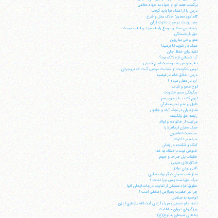
برگشت همه انواع جهاد به جهاد دفاعی
درس را از استاد فرا باید گرفت
"المأمور معذور" خلاف عقل و شرع
چند روایت در مورد تلاوت قرآن
رابطه بین مقلد و مرجع رابطه مرید و قطب نیست
حق بازنشستگی
عفو برخی مبارزین
سبک بار شوید تا برسید!
تقیه برای حفظ جان
آیا شیطان از ملائکه بود؟
نظر خواص به مرجعیت امام خمینی
ترس حکومت از حمایت مردمی آیت الله بروجردی
درس اخلاق امام در فیضیه
آرد در دهان مرده !
لوح محو و اثبات
چگونگی محو خشونت
لزوم کشف علل تروریسم
دلیل بر عدم تحریف قرآن
نماز باران در نجف آباد و چابهار
رابطه حق وتکلیف
مراقبت از خانواده و اولاد
سبک مغزان فرمانبردار!
صمیمیت انقلابیون
خرده بر دکارت
کتک و شکنجه در زندان
خلوص نیت بااعتقاد به خدا
حقیقت پل صراط و جهنم
شلاق های سیمی
ذاتی بودن غرائز
نماز شب بخوان دیگر بهانه نداری
مرگ حق است پس چرا غفلت !
حقوق افراد مستقل از تفاوت درجات ایمان آنها
چرا قبر حضرت زهرا(س) مخفی است !
توصیه به مبلغین
نامه امام خمینی پس از آزادی آیت الله منتظری از زن
ویژگیهای دوران جاهلیت
پندهای شیطان به نوح (ع)