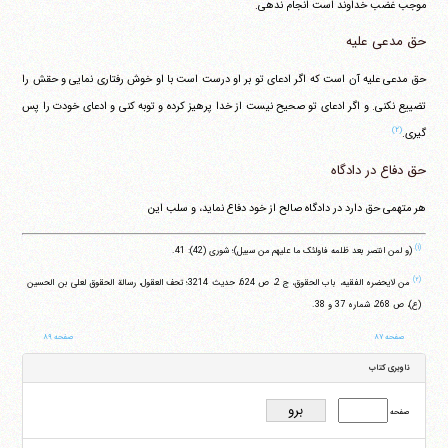
موجب غضب خداوند است انجام ندهی.
حق مدعی علیه
حق مدعی علیه آن است که اگر ادعای تو بر او درست است با او خوش رفتاری نمایی و حقش را
تضییع نکنی. و اگر ادعای تو صحیح نیست از خدا پرهیز کرده و توبه کنی و ادعای خودت را پس
(۲)
گیری.
حق دفاع در دادگاه
هر متهمی حق دارد در دادگاه صالح از خود دفاع نماید، و سلب این
(۱)
(و لمن انتصر بعد ظلمه فاولئک ما علیهم من سبیل)؛ شوری (42): 41.
(۲)
من لایحضره الفقیه، باب الحقوق، ج 2، ص 624، حدیث 3214؛ تحف العقول، رسالة الحقوق لعلی بن الحسین
(ع)، ص 268، شماره 37 و 38.
صفحه ۸۷
صفحه ۸۹
ناوبری کتاب
صفحه