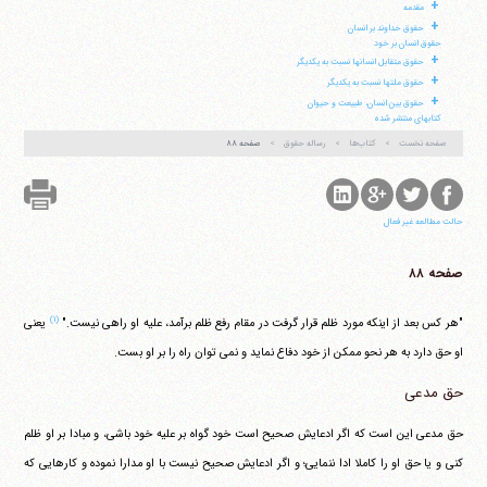
+
مقدمه
+
حقوق خداوند بر انسان
حقوق انسان بر خود
+
آیت‌الله منتظری
حقوق متقابل انسانها نسبت به یکدیگر
وب سایت رسمی آیت‌الله منتظری
+
حقوق ملتها نسبت به یکدیگر
ایران
،
قم
،
میدان مصلّی، بلوار شهید محمّد منتظری، كوچه
+
شماره ٨
کد پستی: 3713744381
حقوق بین انسان، طبیعت و حیوان
کتابهای منتشر شده
صفحه نخست
کتاب‌ها
رساله حقوق
صفحه ۸۸
تلفن 37740011-25-98+ تا 14
حالت مطالعه غیر فعال
فکس
37740015-25-98+
صفحه ۸۸
(۱)
"هر کس بعد از اینکه مورد ظلم قرار گرفت در مقام رفع ظلم برآمد، علیه او راهی نیست."
یعنی
او حق دارد به هر نحو ممکن از خود دفاع نماید و نمی توان راه را بر او بست.
حق مدعی
حق مدعی این است که اگر ادعایش صحیح است خود گواه بر علیه خود باشی، و مبادا بر او ظلم
کنی و یا حق او را کاملا ادا ننمایی؛ و اگر ادعایش صحیح نیست با او مدارا نموده و کارهایی که