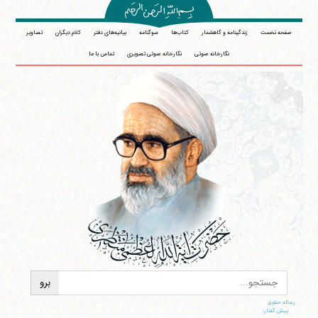
صفحه نخست
زندگینامه و گاهشمار
کتاب‌ها
سوگنامه
بیانیه‌های دفتر
کلام دیگران
تصاویر
نگارخانه صوتی
نگارخانه صوتی تصویری
تماس با ما
رساله حقوق
پیش گفتار: