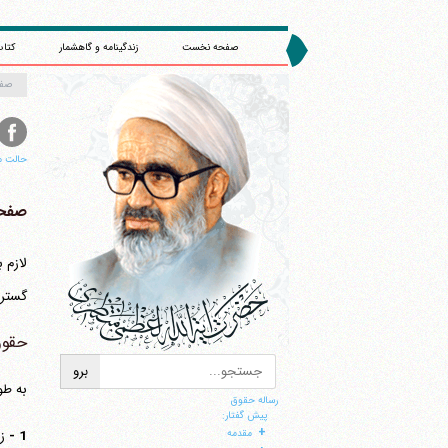
صفحه نخست
زندگینامه و گاهشمار
کتاب
صف
حالت م
صفحه 
لازم 
گسترد
ا
حقوق
به طو
رساله حقوق
پیش گفتار:
+
1 -
ز
مقدمه