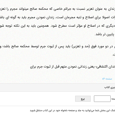
زندان به عنوان تعزیر نسبت به جرا
ات اصولا برای اصلاح و تنبه مجرمان است، زندان نمودن مجرم باید به گونه ای باشد
دیگری که در اصلاح او مؤثر است مطرح شود. همچنین باید به این نکته توجه شود
ایین تر باشد.
تلفن 37740011-25-98+ تا 14
فکس
37740015-25-98+
 در دو مورد فوق (حد و تعزیر) باید پس از ثبوت جرم توسط محکمه صالح باشد؛ 
.
ندان اکتشافی؛ یعنی زندانی نمودن متهم قبل از ثبوت جرم برای
صفحه ۸۴
بری کتاب
حه
کمک این بخش شما می‌توانید به جلد و صفحه دلخواه خود در این کتاب منتقل شوید