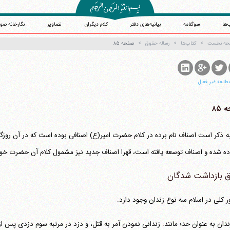
‌ها
سوگنامه
بیانیه‌های دفتر
کلام دیگران
تصاویر
نگارخانه صو
حه نخست
کتاب‌ها
رساله حقوق
صفحه ۸۵
طالعه غیر فعال
۸۵
به ذکر است اصناف نام برده در کلام حضرت امیر(ع) اصنافی بوده است که در آن روزگا
آیت‌الله منتظری
وب سایت رسمی آیت‌الله منتظری
ه شده و اصناف توسعه یافته است، قهرا اصناف جدید نیز مشمول کلام آن حضرت خوا
یران
،
قم
،
میدان مصلّی، بلوار شهید محمّد منتظری، كوچه شماره ٨
کد پستی: 3713744381
 بازداشت شدگان
ر کلی در اسلام سه نوع زندان وجود دارد:
ندان به عنوان حد؛ مانند: زندانی نمودن آمر به قتل، و دزد در مرتبه سوم دزدی پس از