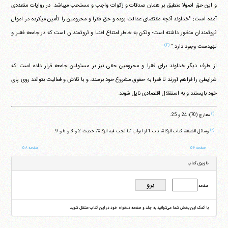
و این حق اصولا منطبق بر همان صدقات و زکوات واجب و مستحب می‎باشد. در روایات متعددی
آمده است:
"خداوند آنچه مقتضای عدالت بوده و حق فقرا و محرومین را تأمین می‎کرده در اموال
ثروتمندان منظور داشته است؛ ولکن به خاطر امتناع اغنیا و ثروتمندان است که در جامعه فقیر و
(۲)
تهیدست وجود دارد."
از طرف دیگر خداوند برای فقرا و محرومین حقی نیز بر مسئولین جامعه قرار داده است که
شرایطی را فراهم آورند تا فقرا به حقوق مشروع خود برسند، و با تلاش و فعالیت بتوانند روی پای
خود بایستند و به استقلال اقتصادی نایل شوند.
(۱)
معارج (70): 24 و 25.
(۲)
وسائل الشیعة، کتاب الزکاة، باب 1 از ابواب "ما تجب فیه الزکاة"، حدیث 2 و 3 و 6 و 9.
صفحه ۵۶
صفحه ۵۸
ناوبری کتاب
صفحه
با کمک این بخش شما می‌توانید به جلد و صفحه دلخواه خود در این کتاب منتقل شوید